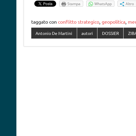
Stampa
WhatsApp
Altro
taggato con
conflitto strategico
,
geopolitica
,
med
Antonio De Martini
autori
DOSSIER
ZIB