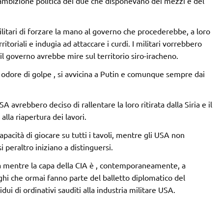
ambizione politica d
ei due che disponevano dei mezzi e del
litari di forzare la mano al governo che procederebbe, a loro
itoriali e indugia ad attaccare i curdi. I militari vorrebbero
il governo avrebbe mire sul territorio siro-iracheno.
odore di golpe , si avvicina a Putin e comunque sempre dai
 avrebbero deciso di rallentare la loro ritirata dalla Siria e il
lla riapertura dei lavori.
apacità di giocare su tutti i tavoli, mentre gli USA non
i peraltro iniziano a distinguersi.
ra mentre la capa della CIA è , contemporaneamente, a
ghi che ormai fanno parte del balletto diplomatico del
ui di ordinativi sauditi alla industria militare USA.