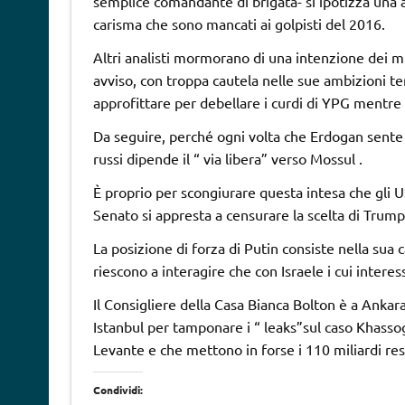
semplice comandante di brigata- si ipotizza una 
carisma che sono mancati ai golpisti del 2016.
Altri analisti mormorano di una intenzione dei mi
avviso, con troppa cautela nelle sue ambizioni terr
approfittare per debellare i curdi di YPG mentre 
Da seguire, perché ogni volta che Erdogan sente 
russi dipende il “ via libera” verso Mossul .
È proprio per scongiurare questa intesa che gli USA
Senato si appresta a censurare la scelta di Trump a
La posizione di forza di Putin consiste nella sua c
riescono a interagire che con Israele i cui interess
Il Consigliere della Casa Bianca Bolton è a Anka
Istanbul per tamponare i “ leaks”sul caso Khasso
Levante e che mettono in forse i 110 miliardi resid
Condividi: