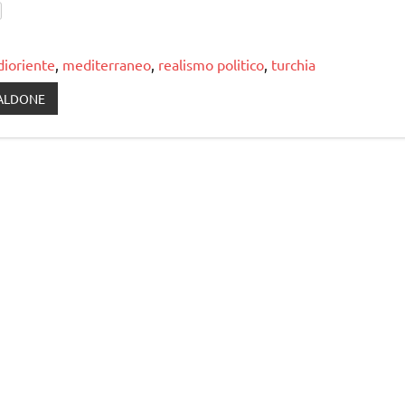
ioriente
,
mediterraneo
,
realismo politico
,
turchia
ALDONE