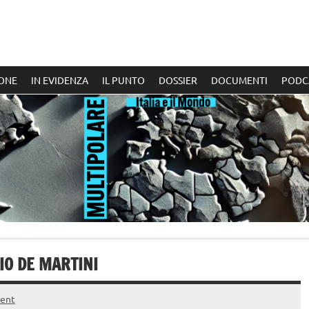
ONE
IN EVIDENZA
IL PUNTO
DOSSIER
DOCUMENTI
PODC
IO DE MARTINI
ent