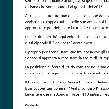
semplice comandante di brigata- si ipotizza una 
carisma che sono mancati ai golpisti del 2016.
Altri analisti mormorano di una intenzione dei mi
avviso, con troppa cautela nelle sue ambizioni terr
approfittare per debellare i curdi di YPG mentre 
Da seguire, perché ogni volta che Erdogan sente 
russi dipende il “ via libera” verso Mossul .
È proprio per scongiurare questa intesa che gli USA
Senato si appresta a censurare la scelta di Trump a
La posizione di forza di Putin consiste nella sua c
riescono a interagire che con Israele i cui interess
Il Consigliere della Casa Bianca Bolton è a Anka
Istanbul per tamponare i “ leaks”sul caso Khasso
Levante e che mettono in forse i 110 miliardi resid
Condividi: