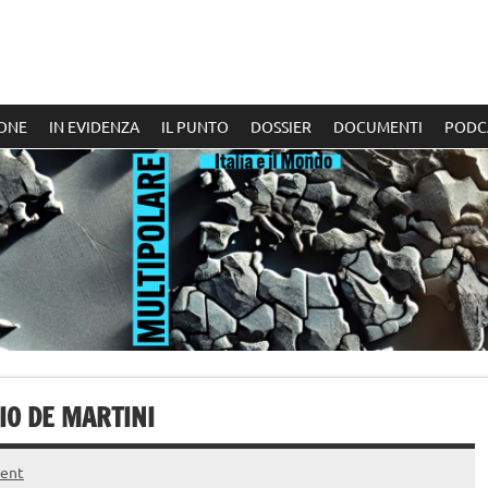
ONE
IN EVIDENZA
IL PUNTO
DOSSIER
DOCUMENTI
PODC
IO DE MARTINI
ent