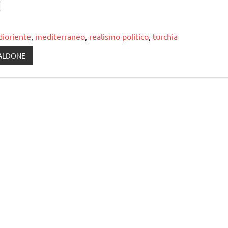
ioriente
,
mediterraneo
,
realismo politico
,
turchia
ALDONE