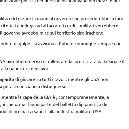
ambizione politica d
ei due che disponevano dei mezzi e del
litari di forzare la mano al governo che procederebbe, a loro
itoriali e indugia ad attaccare i curdi. I militari vorrebbero
il governo avrebbe mire sul territorio siro-iracheno.
odore di golpe , si avvicina a Putin e comunque sempre dai
 avrebbero deciso di rallentare la loro ritirata dalla Siria e il
lla riapertura dei lavori.
apacità di giocare su tutti i tavoli, mentre gli USA non
i peraltro iniziano a distinguersi.
ra mentre la capa della CIA è , contemporaneamente, a
ghi che ormai fanno parte del balletto diplomatico del
ui di ordinativi sauditi alla industria militare USA.