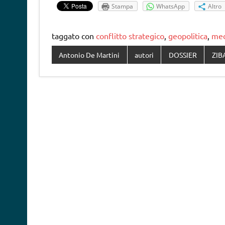
Stampa
WhatsApp
Altro
taggato con
conflitto strategico
,
geopolitica
,
med
Antonio De Martini
autori
DOSSIER
ZIB