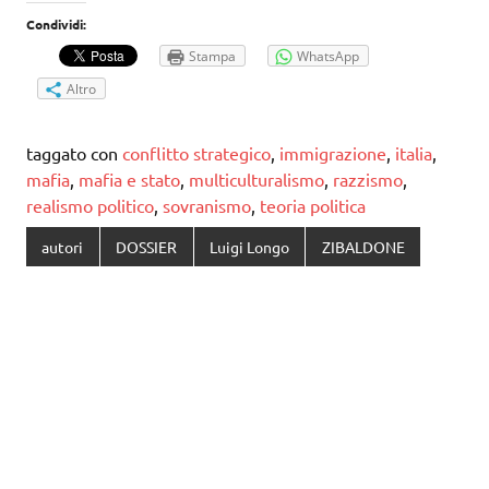
Condividi:
Stampa
WhatsApp
Altro
taggato con
conflitto strategico
,
immigrazione
,
italia
,
mafia
,
mafia e stato
,
multiculturalismo
,
razzismo
,
realismo politico
,
sovranismo
,
teoria politica
autori
DOSSIER
Luigi Longo
ZIBALDONE