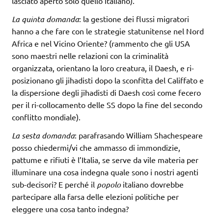
lasciato aperto solo quello italiano).
La quinta domanda
: la gestione dei flussi migratori
hanno a che fare con le strategie statunitense nel Nord
Africa e nel Vicino Oriente? (rammento che gli USA
sono maestri nelle relazioni con la criminalità
organizzata, orientano la loro creatura, il Daesh, e ri-
posizionano gli jihadisti dopo la sconfitta del Califfato e
la dispersione degli jihadisti di Daesh così come fecero
per il ri-collocamento delle SS dopo la fine del secondo
conflitto mondiale).
La sesta domanda
: parafrasando William Shachespeare
posso chiedermi/vi che ammasso di immondizie,
pattume e rifiuti è l’Italia, se serve da vile materia per
illuminare una cosa indegna quale sono i nostri agenti
sub-decisori? E perché il
popolo
italiano dovrebbe
partecipare alla farsa delle elezioni politiche per
eleggere una cosa tanto indegna?