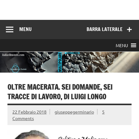
Skip
to
Italia e il mondo
content
MENU
BARRA LATERALE
MENU
OLTRE MACERATA. SEI DOMANDE, SEI
TRACCE DI LAVORO, DI LUIGI LONGO
22 Febbraio 2018
giuseppegerminario
5
Comments