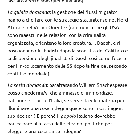
lasciato aperto solo quello italiano).
La quinta domanda
: la gestione dei flussi migratori
hanno a che fare con le strategie statunitense nel Nord
Africa e nel Vicino Oriente? (rammento che gli USA
sono maestri nelle relazioni con la criminalità
organizzata, orientano la loro creatura, il Daesh, e ri-
posizionano gli jihadisti dopo la sconfitta del Califfato e
la dispersione degli jihadisti di Daesh così come fecero
per il ri-collocamento delle SS dopo la fine del secondo
conflitto mondiale).
La sesta domanda
: parafrasando William Shachespeare
posso chiedermi/vi che ammasso di immondizie,
pattume e rifiuti è l’Italia, se serve da vile materia per
illuminare una cosa indegna quale sono i nostri agenti
sub-decisori? E perché il
popolo
italiano dovrebbe
partecipare alla farsa delle elezioni politiche per
eleggere una cosa tanto indegna?