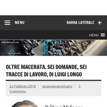
Skip
to
Italia e il mondo
content
MENU
BARRA LATERALE
MENU
OLTRE MACERATA. SEI DOMANDE, SEI
TRACCE DI LAVORO, DI LUIGI LONGO
22 Febbraio 2018
giuseppegerminario
5
Comments