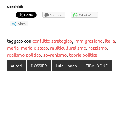
Condividi:
Stampa
WhatsApp
Altro
taggato con
conflitto strategico
,
immigrazione
,
italia
,
mafia
,
mafia e stato
,
multiculturalismo
,
razzismo
,
realismo politico
,
sovranismo
,
teoria politica
autori
DOSSIER
Luigi Longo
ZIBALDONE