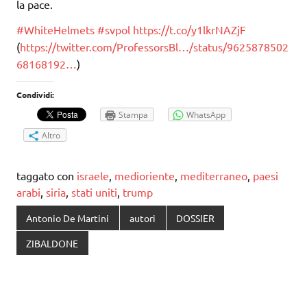
la pace.
#
WhiteHelmets
#
svpol
https://t.co/y1lkrNAZjF
(
https://twitter.com/ProfessorsBl…/status/9625878502
68168192…
)
Condividi:
Stampa
WhatsApp
Altro
taggato con
israele
,
medioriente
,
mediterraneo
,
paesi
arabi
,
siria
,
stati uniti
,
trump
Antonio De Martini
autori
DOSSIER
ZIBALDONE