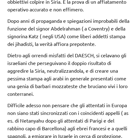
obbiettivi colpire in Siria. È la prova di un affiatamento
operativo accurato e non effimero.
Dopo anni di propaganda e spiegazioni improbabili della
funzione del signor Abdelrahman ( a Coventry) e della
signorina Katz ( negli USA) come liberi addetti stampa
dei jihadisti, la verità affiora prepotente.
Dietro agli orrendi misfatti del DAESCH, si celavano gli
israeliani che perseguivano il doppio risultato di
aggredire la Siria, neutralizzandola, e di creare una
pessima stampa agli arabi in generale presentati come
una genia di barbari mozzateste che bruciano vivi i loro
conterranei.
Difficile adesso non pensare che gli attentati in Europa
non siano stati sincronizzati con i coincidenti appelli ( as
es. di Netanyahu dopo gli attentati di Parigi e del
rabbino capo di Barcellona) agli ebrei francesi e a quelli
spagnoli, a emigrare in Israele in cerca di protezione.