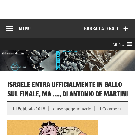
Skip
to
Italia e il mondo
content
MENU
BARRA LATERALE
MENU
ISRAELE ENTRA UFFICIALMENTE IN BALLO
SUL FINALE, MA …., DI ANTONIO DE MARTINI
14 Febbraio 2018
giuseppegerminario
1 Comment