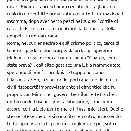
dove i Mirage francesi hanno cercato di ritagliarsi un
ruolo in un conflitto ormai saturo di attori internazionali.
Insomma, dopo aver perso pezzi nel suo ex “cortile di
casa”, la Francia cerca di rientrare dalla finestra della
geopolitica nordafricana.
Roma, nel suo ennesimo equilibrismo politico, cerca di
tenere il piede in due scarpe: da un lato, il governo
Meloni strizza l’occhio a Trump con un “Guarda, sono
stata brava?”, dall’altro gestisce una Libia frammentata,
sperando di non far arrabbiare troppo nessuno.
E la sinistra? Ah, la sinistra dei porti aperti e dei diritti
civili riscoperti! Improvvisamente si dimentica che fu
proprio con Minniti e i governi Gentiloni e Letta che si
gettarono le basi per questa situazione, stipulando
accordi con la Libia per fermare i flussi migratori. Quelle
stesse intese che ora si sono ritorte contro, esponendo
tutta l’ipocrisia di chi predica accoglienza e poi, sotto
sotto, firma per esternalizzare il problema oltre il