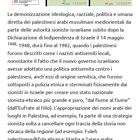
La demonizzazione ideologica, razziale, politica e umana
diretta dei palestinesi arabi musulmani mediorientali da
parte delle autorità sioniste israeliane subito dopo la
Dichiarazione di Indipendenza di Israele il 14 maggio
1948,
1948, durò fino al 1982, quando i palestinesi
furono descritti come i nazisti antisemiti locali,
nonostante il fatto che il nuovo governo israeliano
avesse adottato una politica antisemita contro i
palestinesi, anch’essi di origine semitica, che furono
sottoposti a pulizia etnica e sterminati fisicamente dai
sionisti in Israele per creare uno stato nazionale
sionista-ebraico più grande e puro, “dal fiume al fiume”
(dall’Eufrate al Nilo). L’appropriazione dei nomi arabi dei
luoghi in Palestina, ad esempio, fa parte di una strategia
sionista volta a cancellare ogni traccia della storia non
ebraica della regione (ad esempio: Fuleh
palestinese/Afula ebraica; Masha e Sajara araba