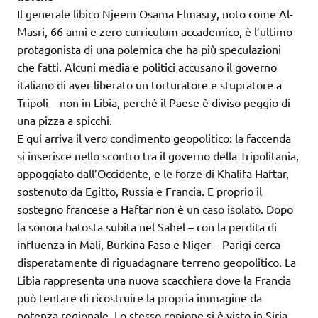
Il generale libico Njeem Osama Elmasry, noto come Al-
Masri, 66 anni e zero curriculum accademico, è l’ultimo
protagonista di una polemica che ha più speculazioni
che fatti. Alcuni media e politici accusano il governo
italiano di aver liberato un torturatore e stupratore a
Tripoli – non in Libia, perché il Paese è diviso peggio di
una pizza a spicchi.
E qui arriva il vero condimento geopolitico: la faccenda
si inserisce nello scontro tra il governo della Tripolitania,
appoggiato dall’Occidente, e le forze di Khalifa Haftar,
sostenuto da Egitto, Russia e Francia. E proprio il
sostegno francese a Haftar non è un caso isolato. Dopo
la sonora batosta subita nel Sahel – con la perdita di
influenza in Mali, Burkina Faso e Niger – Parigi cerca
disperatamente di riguadagnare terreno geopolitico. La
Libia rappresenta una nuova scacchiera dove la Francia
può tentare di ricostruire la propria immagine da
potenza regionale. Lo stesso copione si è visto in Siria,