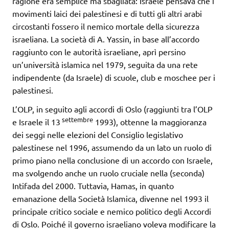
ragione era semplice ma sbagliata: Israele pensava che i
movimenti laici dei palestinesi e di tutti gli altri arabi
circostanti fossero il nemico mortale della sicurezza
israeliana. La società di A. Yassin, in base all’accordo
raggiunto con le autorità israeliane, aprì persino
un’università islamica nel 1979, seguita da una rete
indipendente (da Israele) di scuole, club e moschee per i
palestinesi.
L’OLP, in seguito agli accordi di Oslo (raggiunti tra l’OLP
settembre
e Israele il 13
1993), ottenne la maggioranza
dei seggi nelle elezioni del Consiglio legislativo
palestinese nel 1996, assumendo da un lato un ruolo di
primo piano nella conclusione di un accordo con Israele,
ma svolgendo anche un ruolo cruciale nella (seconda)
Intifada del 2000. Tuttavia, Hamas, in quanto
emanazione della Società Islamica, divenne nel 1993 il
principale critico sociale e nemico politico degli Accordi
di Oslo. Poiché il governo israeliano voleva modificare la