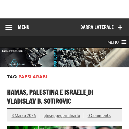
Skip
to
Italia e il mondo
content
MENU
BARRA LATERALE
MENU
TAG:
PAESI ARABI
HAMAS, PALESTINA E ISRAELE_DI
VLADISLAV B. SOTIROVIC
8 Marzo 2025
giuseppegerminario
0 Comments