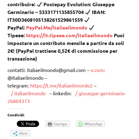
contribuire:
Postepay Evolution: Giuseppe
Germinario – 5333171135855704
IBAN:
IT30D3608105138261529861559
PayPal:
PayPal.Me/italiaeilmondo
Tipeee:
https://it.tipeee.com/italiaeilmondo
Puoi
impostare un contributo mensile a partire da soli
2€! (PayPal trattiene 0,52€ di commissione per
transazione)
contatti: italiaeilmondo@gmail.com –
x.com
:
@italiaeilmondo –
telegram:
https://t.me/italiaeilmondo2
–
/ italiaeilmondo
– linkedin:
/ giuseppe-germinario-
2b804373
Condividi:
Stampa
WhatsApp
Altro