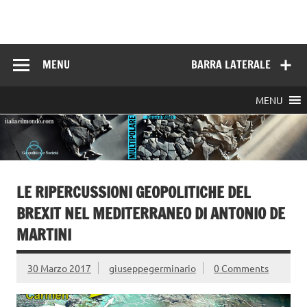
Skip
to
Italia e il mondo
content
MENU
BARRA LATERALE
MENU
LE RIPERCUSSIONI GEOPOLITICHE DEL
BREXIT NEL MEDITERRANEO DI ANTONIO DE
MARTINI
30 Marzo 2017
giuseppegerminario
0 Comments