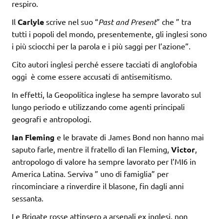
respiro.
Il
Carlyle
scrive nel suo “
Past and Present
” che ” tra
tutti i popoli del mondo, presentemente, gli inglesi sono
i più sciocchi per la parola e i più saggi per l’azione”.
Cito autori inglesi perché essere tacciati di anglofobia
oggi è come essere accusati di antisemitismo.
In effetti, la Geopolitica inglese ha sempre lavorato sul
lungo periodo e utilizzando come agenti principali
geografi e antropologi.
Ian Fleming
e le bravate di James Bond non hanno mai
saputo farle, mentre il fratello di Ian Fleming,
Victor
,
antropologo di valore ha sempre lavorato per l’MI6 in
America Latina. Serviva ” uno di famiglia” per
rincominciare a rinverdire il blasone, fin dagli anni
sessanta.
Le Brigate rosse attinsero a arsenali ex inglesi, non