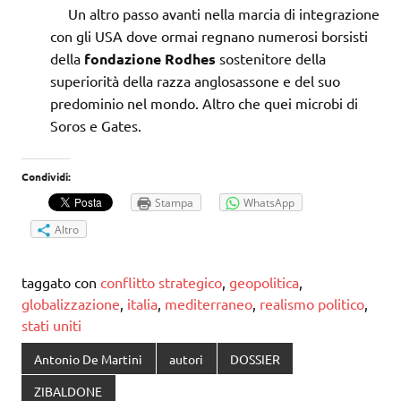
Un altro passo avanti nella marcia di integrazione
con gli USA dove ormai regnano numerosi borsisti
della
fondazione Rodhes
sostenitore della
superiorità della razza anglosassone e del suo
predominio nel mondo. Altro che quei microbi di
Soros e Gates.
Condividi:
Stampa
WhatsApp
Altro
taggato con
conflitto strategico
,
geopolitica
,
globalizzazione
,
italia
,
mediterraneo
,
realismo politico
,
stati uniti
Antonio De Martini
autori
DOSSIER
ZIBALDONE