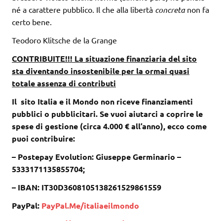
né a carattere pubblico. Il che alla libertà
concreta
non fa
certo bene.
Teodoro Klitsche de la Grange
CONTRIBUITE!!! La situazione finanziaria del sito
sta diventando insostenibile per la ormai quasi
totale assenza di contributi
Il sito Italia e il Mondo non riceve finanziamenti
pubblici o pubblicitari. Se vuoi aiutarci a coprire le
spese di gestione (circa 4.000 € all’anno), ecco come
puoi contribuire:
– Postepay Evolution: Giuseppe Germinario –
5333171135855704;
– IBAN: IT30D3608105138261529861559
PayPal:
PayPal.Me/italiaeilmondo