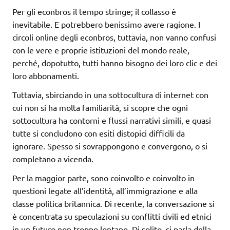
Per gli econbros il tempo stringe; il collasso è
inevitabile. E potrebbero benissimo avere ragione. I
circoli online degli econbros, tuttavia, non vanno confusi
con le vere e proprie istituzioni del mondo reale,
perché, dopotutto, tutti hanno bisogno dei loro clic e dei
loro abbonamenti.
Tuttavia, sbirciando in una sottocultura di internet con
cui non si ha molta familiarità, si scopre che ogni
sottocultura ha contorni e flussi narrativi simili, e quasi
tutte si concludono con esiti distopici difficili da
ignorare. Spesso si sovrappongono e convergono, o si
completano a vicenda.
Per la maggior parte, sono coinvolto e coinvolto in
questioni legate all’identità, all’immigrazione e alla
classe politica britannica. Di recente, la conversazione si
è concentrata su speculazioni su conflitti civili ed etnici
in un futuro non troppo lontano. Di solito, si parla della