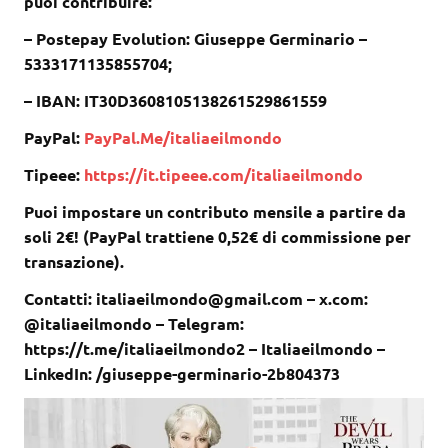
puoi contribuire:
– Postepay Evolution: Giuseppe Germinario –
5333171135855704;
– IBAN: IT30D3608105138261529861559
PayPal:
PayPal.Me/italiaeilmondo
Tipeee:
https://it.tipeee.com/italiaeilmondo
Puoi impostare un contributo mensile a partire da
soli 2€! (PayPal trattiene 0,52€ di commissione per
transazione).
Contatti: italiaeilmondo@gmail.com – x.com:
@italiaeilmondo – Telegram:
https://t.me/italiaeilmondo2 – Italiaeilmondo –
LinkedIn: /giuseppe-germinario-2b804373