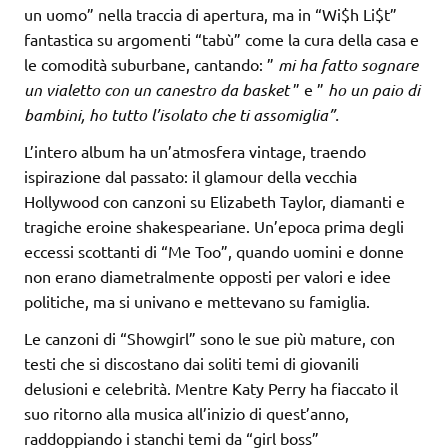
un uomo” nella traccia di apertura, ma in “Wi$h Li$t”
fantastica su argomenti “tabù” come la cura della casa e
le comodità suburbane, cantando: ”
mi ha fatto sognare
un vialetto con un canestro da basket
” e ”
ho un paio di
bambini, ho tutto l’isolato che ti assomiglia”.
L’intero album ha un’atmosfera vintage, traendo
ispirazione dal passato: il glamour della vecchia
Hollywood con canzoni su Elizabeth Taylor, diamanti e
tragiche eroine shakespeariane. Un’epoca prima degli
eccessi scottanti di “Me Too”, quando uomini e donne
non erano diametralmente opposti per valori e idee
politiche, ma si univano e mettevano su famiglia.
Le canzoni di “Showgirl” sono le sue più mature, con
testi che si discostano dai soliti temi di giovanili
delusioni e celebrità. Mentre Katy Perry ha fiaccato il
suo ritorno alla musica all’inizio di quest’anno,
raddoppiando i stanchi temi da “girl boss”