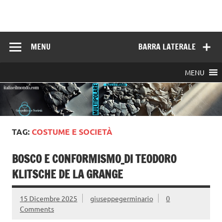
Skip
to
Italia e il mondo
content
MENU
BARRA LATERALE
MENU
TAG:
COSTUME E SOCIETÀ
BOSCO E CONFORMISMO_DI TEODORO
KLITSCHE DE LA GRANGE
15 Dicembre 2025
giuseppegerminario
0
Comments