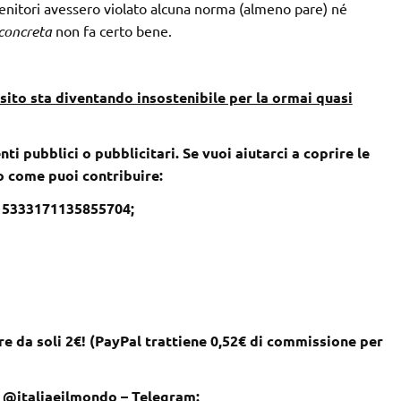
 genitori avessero violato alcuna norma (almeno pare) né
concreta
non fa certo bene.
sito sta diventando insostenibile per la ormai quasi
nti pubblici o pubblicitari. Se vuoi aiutarci a coprire le
co come puoi contribuire:
– 5333171135855704;
e da soli 2€! (PayPal trattiene 0,52€ di commissione per
 @italiaeilmondo – Telegram: