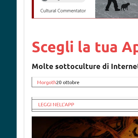
Scegli la tua A
Molte sottoculture di Internet
Morgoth
20 ottobre
LEGGI NELL’APP