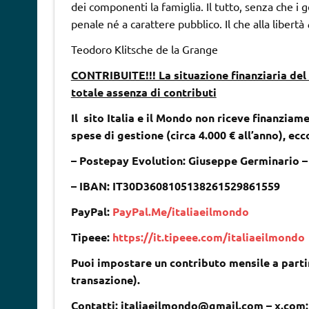
dei componenti la famiglia. Il tutto, senza che i
penale né a carattere pubblico. Il che alla libertà
Teodoro Klitsche de la Grange
CONTRIBUITE!!! La situazione finanziaria del 
totale assenza di contributi
Il sito Italia e il Mondo non riceve finanziame
spese di gestione (circa 4.000 € all’anno), ec
– Postepay Evolution: Giuseppe Germinario 
– IBAN: IT30D3608105138261529861559
PayPal:
PayPal.Me/italiaeilmondo
Tipeee:
https://it.tipeee.com/italiaeilmondo
Puoi impostare un contributo mensile a partir
transazione).
Contatti: italiaeilmondo@gmail.com – x.com: