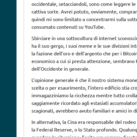
occidentale, setacciandoli, sono come leggere le 
cattiva sorte. Avrei potuto, ovviamente, comprare
quindi mi sono limitato a concentrarmi sulla sott
consumato contenuti su YouTube.
Sbirciare in una sottocultura di internet sconosc
ha il suo gergo, i suoi meme e le sue divisioni i
la fazione dell’oro e dell’argento che per i Bitc
economico a cui si presta attenzione, sembrano t
dell’Occidente in generale.
L’opinione generale è che il nostro sistema monet
scelta o per esaurimento, l’intero edificio stia 
immagazziniamo la ricchezza mentre tutto crolla. 
saggiamente ricordato agli estasiati accumulatori 
scagionati, avrebbero avuto familiari e amici in 
In alternativa, la Cina era responsabile del rodeo
la Federal Reserve, o lo Stato profondo. Qualunqu