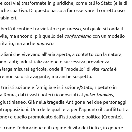
 e così via) trasformate in giuridiche; come tali lo Stato (e la di
che coattiva. Di questo passo a far osservare il corretto uso
abinieri.
ertà il confine tra vietato e permesso, sul quale si fonda il
ivile, ma ancor di più quello del
conformismo
con un modello
oritario, ma anche
imposto
.
aliani che vivevano all’aria aperta, a contatto con la natura,
no tanti; industrializzazione e successiva prevalenza
 larga misura) agricola, onde il “modello” di vita
rurale
è
are non solo stravagante, ma anche sospetto.
tra istituzione e famiglia e istituzione/Stato, ripetuto in
 Roma, dati i vasti poteri riconosciuti al
pater familias
,
e giustinianeo. Già nella tragedia Antigone nei due personaggi
rapposizioni. Una delle quali era per l’appunto il conflitto tra
gone) e quello promulgato dall’istituzione politica (Creonte).
 come l’educazione e il regime di vita dei figli e, in genere