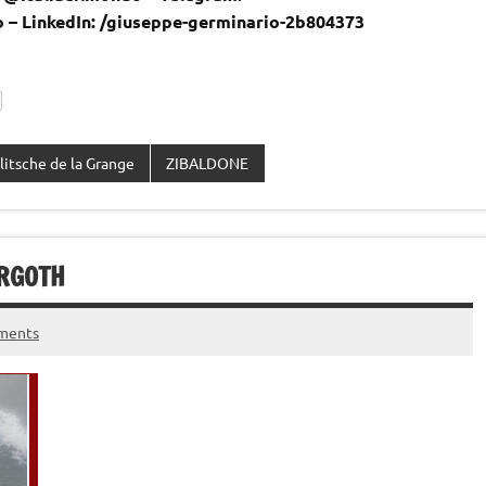
o – LinkedIn: /giuseppe-germinario-2b804373
litsche de la Grange
ZIBALDONE
ORGOTH
ments