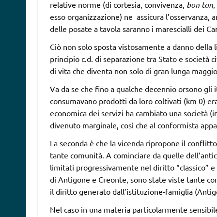
relative norme (di cortesia, convivenza,
bon ton
,
esso organizzazione) ne assicura l’osservanza, an
delle posate a tavola saranno i marescialli dei Car
Ciò non solo sposta vistosamente a danno della lib
principio c.d. di separazione tra Stato e società c
di vita che diventa non solo di gran lunga maggi
Va da se che fino a qualche decennio orsono gli it
consumavano prodotti da loro coltivati (km 0) era
economica dei servizi ha cambiato una società (in
divenuto marginale, così che al conformista app
La seconda è che la vicenda ripropone il conflitto 
tante comunità. A cominciare da quelle dell’antica
limitati progressivamente nel diritto “classico” 
di Antigone e Creonte, sono state viste tante cont
il diritto generato dall’istituzione-famiglia (Anti
Nel caso in una materia particolarmente sensibile,