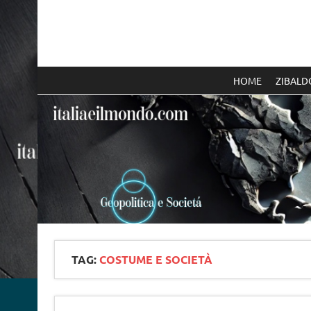
Skip
to
content
Italia e il mondo
HOME
ZIBALD
TAG:
COSTUME E SOCIETÀ