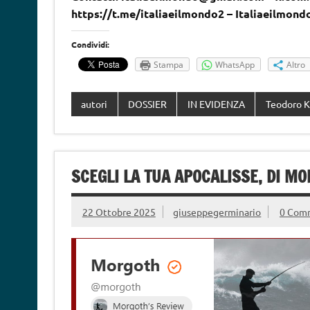
https://t.me/italiaeilmondo2 – Italiaeilmond
Condividi:
Stampa
WhatsApp
Altro
autori
DOSSIER
IN EVIDENZA
Teodoro K
SCEGLI LA TUA APOCALISSE, DI M
22 Ottobre 2025
giuseppegerminario
0 Com