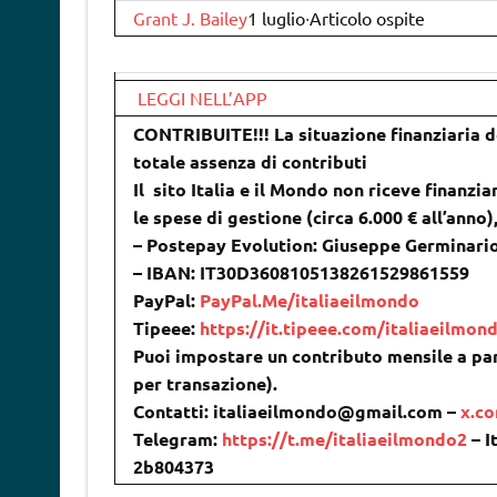
Grant J. Bailey
1 luglio∙Articolo ospite
LEGGI NELL’APP
CONTRIBUITE!!! La situazione finanziaria de
totale assenza di contributi
Il sito Italia e il Mondo non riceve finanzia
le spese di gestione (circa 6.000 € all’anno
– Postepay Evolution: Giuseppe Germinari
– IBAN: IT30D3608105138261529861559
PayPal:
PayPal.Me/italiaeilmondo
Tipeee:
https://it.tipeee.com/italiaeilmon
Puoi impostare un contributo mensile a par
per transazione).
Contatti: italiaeilmondo@gmail.com –
x.c
Telegram:
https://t.me/italiaeilmondo2
– I
2b804373