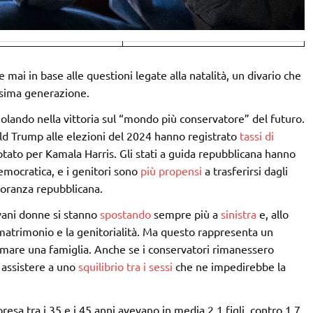
 mai in base alle questioni legate alla natalità, un divario che
ossima generazione.
olando nella vittoria sul “mondo più conservatore” del futuro.
d Trump alle elezioni del 2024 hanno registrato
tassi di
tato per Kamala Harris. Gli stati a guida repubblicana hanno
 democratica, e i genitori sono
più propensi
a trasferirsi dagli
ioranza repubblicana.
iovani donne si stanno
spostando
sempre più a
sinistra
e, allo
matrimonio e la genitorialità. Ma questo rappresenta un
rmare una famiglia. Anche se i conservatori rimanessero
 assistere a uno
squilibrio tra i sessi
che ne impedirebbe la
resa tra i 35 e i 45 anni avevano in media 2,1 figli, contro 1,7