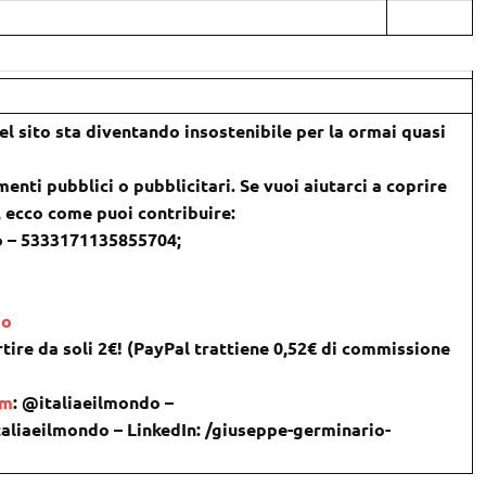
l sito sta diventando insostenibile per la ormai quasi
menti pubblici o pubblicitari. Se vuoi aiutarci a coprire
), ecco come puoi contribuire:
o – 5333171135855704;
do
tire da soli 2€! (PayPal trattiene 0,52€ di commissione
om
: @italiaeilmondo –
taliaeilmondo – LinkedIn: /giuseppe-germinario-