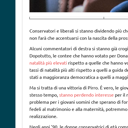
Conservatori e liberali si stanno dividendo più che
non farà che accentuarsi con la nascita della pr
Alcuni commentatori di destra si stanno già crogi
Dopotutto, le contee che hanno votato per Donal
natalità più elevati
rispetto a quelle che hanno vo
tassi di natalità più alti rispetto a quelli a guida
stati a maggioranza democratica a quelli a magg
Ma si tratta di una vittoria di Pirro. È vero, le g
stesso tempo,
stanno perdendo interesse
per il 
problema per i giovani uomini che sperano di fo
fedeli al matrimonio e alla maternità, potremmo
realizzazione.
Negli anni ’90, le donne conservatrici di età comp