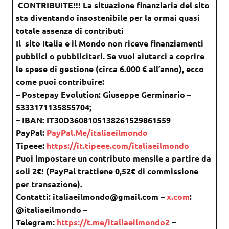
CONTRIBUITE!!! La situazione finanziaria del sito
sta diventando insostenibile per la ormai quasi
totale assenza di contributi
Il sito Italia e il Mondo non riceve finanziamenti
pubblici o pubblicitari. Se vuoi aiutarci a coprire
le spese di gestione (circa 6.000 € all’anno), ecco
come puoi contribuire:
– Postepay Evolution: Giuseppe Germinario –
5333171135855704;
– IBAN: IT30D3608105138261529861559
PayPal:
PayPal.Me/italiaeilmondo
Tipeee:
https://it.tipeee.com/italiaeilmondo
Puoi impostare un contributo mensile a partire da
soli 2€! (PayPal trattiene 0,52€ di commissione
per transazione).
Contatti: italiaeilmondo@gmail.com –
x.com
:
@italiaeilmondo –
Telegram:
https://t.me/italiaeilmondo2
–