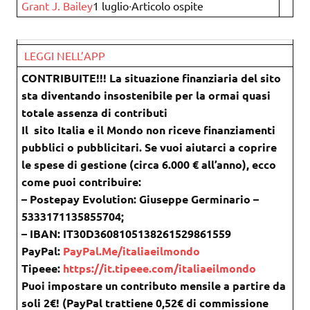
Grant J. Bailey
1 luglio∙Articolo ospite
LEGGI NELL’APP
CONTRIBUITE!!! La situazione finanziaria del sito
sta diventando insostenibile per la ormai quasi
totale assenza di contributi
Il sito Italia e il Mondo non riceve finanziamenti
pubblici o pubblicitari. Se vuoi aiutarci a coprire
le spese di gestione (circa 6.000 € all’anno), ecco
come puoi contribuire:
– Postepay Evolution: Giuseppe Germinario –
5333171135855704;
– IBAN: IT30D3608105138261529861559
PayPal:
PayPal.Me/italiaeilmondo
Tipeee:
https://it.tipeee.com/italiaeilmondo
Puoi impostare un contributo mensile a partire da
soli 2€! (PayPal trattiene 0,52€ di commissione