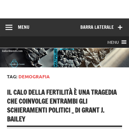
Skip
to
Italia e il mondo
content
MENU
BARRA LATERALE
MENU
TAG:
DEMOGRAFIA
IL CALO DELLA FERTILITÀ È UNA TRAGEDIA
CHE COINVOLGE ENTRAMBI GLI
SCHIERAMENTI POLITICI _ DI GRANT J.
BAILEY