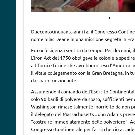
Duecentocinquanta anni fa, il Congresso Contine
nome Silas Deane in una missione segreta in Franc
Era un’esigenza sentita da tempo. Per decenni, il
L’Iron Act del 1750 obbligava le colonie a spedire
altiforni e fucine che avrebbero reso l’America 
il vitale collegamento con la Gran Bretagna, in t
da sparo funzionante.
Assumendo il comando dell’Esercito Continentale
solo 90 barili di polvere da sparo, sufficienti per
Washington rimase talmente inorridito da non pro
il delegato del Massachusetts John Adams presen
“costruire immediatamente delle polveriere”. Ada
Congresso Continentale per far sì che ciò accades