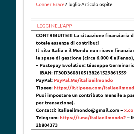
Conner Brace
2 luglio∙Articolo ospite
LEGGI NELL’APP
CONTRIBUITE!!! La situazione finanziaria de
totale assenza di contributi
Il sito Italia e il Mondo non riceve finanzia
le spese di gestione (circa 6.000 € all’anno
– Postepay Evolution: Giuseppe Germinari
– IBAN: IT30D3608105138261529861559
PayPal:
PayPal.Me/italiaeilmondo
Tipeee:
https://it.tipeee.com/italiaeilmon
Puoi impostare un contributo mensile a par
per transazione).
Contatti: italiaeilmondo@gmail.com –
x.c
Telegram:
https://t.me/italiaeilmondo2
– I
2b804373