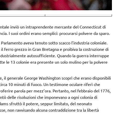
ntale inviò un intraprendente mercante del Connecticut di
ia. I suoi ordini erano semplici: procurarsi polvere da sparo.
 Parlamento aveva tenuto sotto scacco l’industria coloniale.
 il ferro grezzo in Gran Bretagna e proibiva la costruzione di
industrialmente autosufficiente. Quando la guerra interruppe
utte le 13 colonie era presente un solo mulino per la polvere
, il generale George Washington scoprì che erano disponibili
 circa 10 minuti di fuoco. Un testimone oculare riferì che
ferire parola per mezz’ora. Pertanto, nel febbraio del 1776,
tò delle risoluzioni che imponevano a ogni colonia di
ms sfruttò il potere, seppur limitato, del neonato
se, non ravvisando alcuna contraddizione tra la libertà