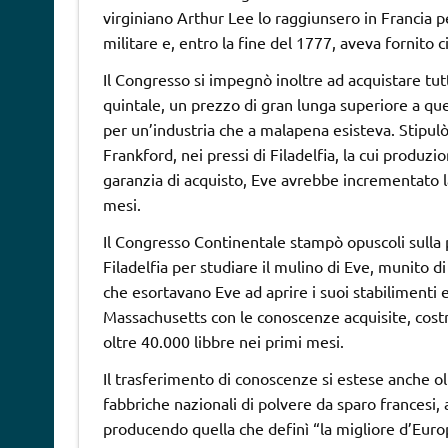
virginiano Arthur Lee lo raggiunsero in Francia p
militare e, entro la fine del 1777, aveva fornito c
Il Congresso si impegnò inoltre ad acquistare tutt
quintale, un prezzo di gran lunga superiore a quel
per un’industria che a malapena esisteva. Stipulò
Frankford, nei pressi di Filadelfia, la cui produzi
garanzia di acquisto, Eve avrebbe incrementato l
mesi.
Il Congresso Continentale stampò opuscoli sulla 
Filadelfia per studiare il mulino di Eve, munito d
che esortavano Eve ad aprire i suoi stabilimenti 
Massachusetts con le conoscenze acquisite, cost
oltre 40.000 libbre nei primi mesi.
Il trasferimento di conoscenze si estese anche o
fabbriche nazionali di polvere da sparo francesi, 
producendo quella che definì “la migliore d’Europ