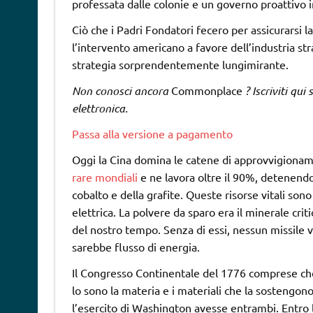
professata dalle colonie e un governo proattivo 
Ciò che i Padri Fondatori fecero per assicurarsi 
l’intervento americano a favore dell’industria str
strategia sorprendentemente lungimirante.
Non conosci ancora
Commonplace
? Iscriviti qui
elettronica.
Passa alla versione a pagamento
Oggi la Cina domina le catene di approvvigionamen
rare mondiali
e ne lavora oltre il 90%, detenendo i
cobalto e della grafite. Queste risorse vitali sono
elettrica. La polvere da sparo era il minerale criti
del nostro tempo. Senza di essi, nessun missile
sarebbe flusso di energia.
Il Congresso Continentale del 1776 comprese che la
lo sono la materia e i materiali che la sostengon
l’esercito di Washington avesse entrambi. Entro la