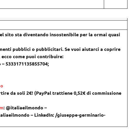
l sito sta diventando insostenibile per la ormai quasi
menti pubblici o pubblicitari. Se vuoi aiutarci a coprire
), ecco come puoi contribuire:
o – 5333171135855704;
do
tire da soli 2€! (PayPal trattiene 0,52€ di commissione
om
: @italiaeilmondo –
taliaeilmondo – LinkedIn: /giuseppe-germinario-