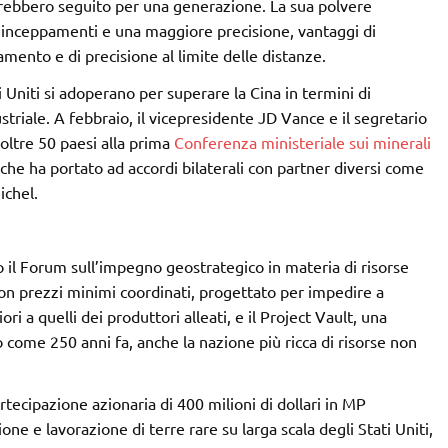
vrebbero seguito per una generazione. La sua polvere
di inceppamenti e una maggiore precisione, vantaggi di
ento e di precisione al limite delle distanze.
i Uniti si adoperano per superare la Cina in termini di
triale. A febbraio, il vicepresidente JD Vance e il segretario
 oltre 50 paesi alla prima
Conferenza ministeriale sui minerali
 che ha portato ad accordi bilaterali con partner diversi come
nichel.
o il Forum sull’impegno geostrategico in materia di risorse
n prezzi minimi coordinati, progettato per impedire a
ori a quelli dei produttori alleati, e il Project Vault, una
io come 250 anni fa, anche la nazione più ricca di risorse non
rtecipazione azionaria di 400 milioni di dollari in MP
one e lavorazione di terre rare su larga scala degli Stati Uniti,