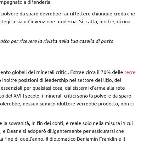
impegnato a difenderla.
la polvere da sparo dovrebbe far riflettere chiunque creda che
ategica sia un’invenzione moderna. Si tratta, inoltre, di una
 sotto per ricevere la rivista nella tua casella di posta
to globali dei minerali critici. Estrae circa il 70% delle
terre
noltre posizioni di leadership nel settore del litio, del
 essenziali per qualsiasi cosa, dai sistemi d’arma alla rete
co del XVIII secolo; i minerali critici sono la polvere da sparo
 volerebbe, nessun semiconduttore verrebbe prodotto, non ci
 sovranità, in fin dei conti, è reale solo nella misura in cui
o, e Deane si adoperò diligentemente per assicurarsi che
 fine di quell’anno, il diplomatico Benjamin Franklin e il