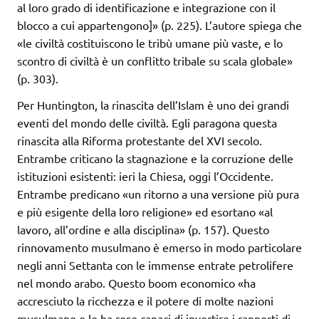
al loro grado di identificazione e integrazione con il
blocco a cui appartengono]» (p. 225). L’autore spiega che
«le civiltà costituiscono le tribù umane più vaste, e lo
scontro di civiltà è un conflitto tribale su scala globale»
(p. 303).
Per Huntington, la rinascita dell’Islam è uno dei grandi
eventi del mondo delle civiltà. Egli paragona questa
rinascita alla Riforma protestante del XVI secolo.
Entrambe criticano la stagnazione e la corruzione delle
istituzioni esistenti: ieri la Chiesa, oggi l’Occidente.
Entrambe predicano «un ritorno a una versione più pura
e più esigente della loro religione» ed esortano «al
lavoro, all’ordine e alla disciplina» (p. 157). Questo
rinnovamento musulmano è emerso in modo particolare
negli anni Settanta con le immense entrate petrolifere
nel mondo arabo. Questo boom economico «ha
accresciuto la ricchezza e il potere di molte nazioni
musulmane e le ha rese capaci di invertire i rapporti di