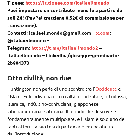
Tipeee:
https://it.tipeee.com/italiaeilmondo
Puoi impostare un contributo mensile a partire da
soli 2€! (PayPal trattiene 0,52€ di commissione per
transazione).
Contatti: italiaeilmondo@gmail.com –
x.com
:
@italiaeilmondo –
Telegram:
https://t.me/italiaeilmondo2
–
Italiaeilmondo – LinkedIn: /giuseppe-germinario-
2b804373
Otto civiltà, non due
Huntington non parla di uno scontro tra l’
Occidente
e
l’Islam. Egli individua otto civiltà: occidentale, ortodossa,
islamica, indù, sino-confuciana, giapponese,
latinoamericana e africana. Il mondo che descrive è
fondamentalmente multipolare, e l’Islam è solo uno dei
tanti attori. La sua tesi di partenza è enunciata fin
dall’introduzione: