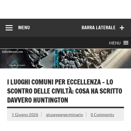
Skip
to
Italia e il mondo
content
MENU
BARRA LATERALE
MENU
I LUOGHI COMUNI PER ECCELLENZA – LO
SCONTRO DELLE CIVILTÀ: COSA HA SCRITTO
DAVVERO HUNTINGTON
1 Giugno 2026
giuseppegerminario
0 Comments