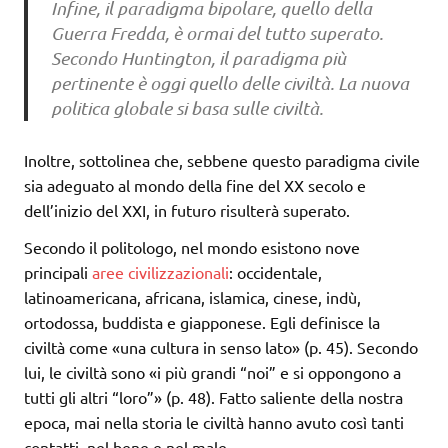
Infine, il paradigma bipolare, quello della
Guerra Fredda, è ormai del tutto superato.
Secondo Huntington, il paradigma più
pertinente è oggi quello delle civiltà. La nuova
politica globale si basa sulle civiltà.
Inoltre, sottolinea che, sebbene questo paradigma civile
sia adeguato al mondo della fine del XX secolo e
dell’inizio del XXI, in futuro risulterà superato.
Secondo il politologo, nel mondo esistono nove
principali
aree civilizzazionali
: occidentale,
latinoamericana, africana, islamica, cinese, indù,
ortodossa, buddista e giapponese. Egli definisce la
civiltà come «una cultura in senso lato» (p. 45). Secondo
lui, le civiltà sono «i più grandi “noi” e si oppongono a
tutti gli altri “loro”» (p. 48). Fatto saliente della nostra
epoca, mai nella storia le civiltà hanno avuto così tanti
contatti, nel bene e nel male.