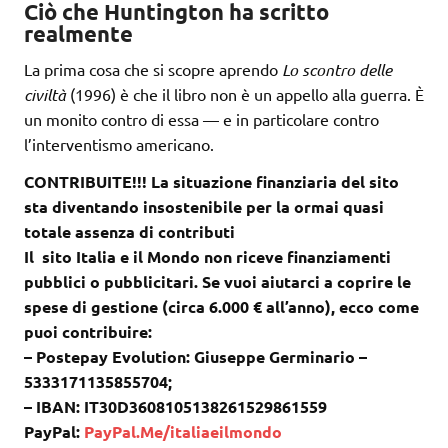
Ciò che Huntington ha scritto
realmente
La prima cosa che si scopre aprendo
Lo scontro delle
civiltà
(1996) è che il libro non è un appello alla guerra. È
un monito contro di essa — e in particolare contro
l’interventismo americano.
CONTRIBUITE!!! La situazione finanziaria del sito
sta diventando insostenibile per la ormai quasi
totale assenza di contributi
Il sito Italia e il Mondo non riceve finanziamenti
pubblici o pubblicitari. Se vuoi aiutarci a coprire le
spese di gestione (circa 6.000 € all’anno), ecco come
puoi contribuire:
– Postepay Evolution: Giuseppe Germinario –
5333171135855704;
– IBAN: IT30D3608105138261529861559
PayPal:
PayPal.Me/italiaeilmondo