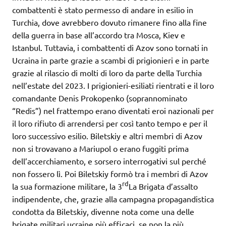
combattenti è stato permesso di andare in esilio in
Turchia, dove avrebbero dovuto rimanere fino alla fine
della guerra in base all’accordo tra Mosca, Kiev e
Istanbul. Tuttavia, i combattenti di Azov sono tornati in
Ucraina in parte grazie a scambi di prigionieri e in parte
grazie al rilascio di molti di loro da parte della Turchia
nell’estate del 2023. I prigionieri-esiliati rientrati e il loro
comandante Denis Prokopenko (soprannominato
“Redis”) nel frattempo erano diventati eroi nazionali per
il loro rifiuto di arrendersi per così tanto tempo e per il
loro successivo esilio. Biletskiy e altri membri di Azov
non si trovavano a Mariupol o erano fuggiti prima
dell’accerchiamento, e sorsero interrogativi sul perché
non fossero lì. Poi Biletskiy formò tra i membri di Azov
rd
la sua formazione militare, la 3
La Brigata d’assalto
indipendente, che, grazie alla campagna propagandistica
condotta da Biletskiy, divenne nota come una delle
brigate militari ucraine più efficaci, se non la più