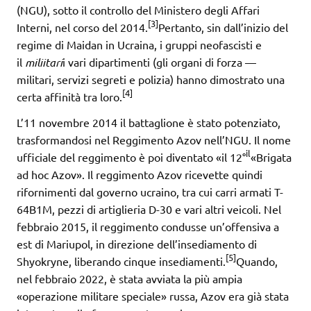
(NGU), sotto il controllo del Ministero degli Affari
[3]
Interni, nel corso del 2014.
Pertanto, sin dall’inizio del
regime di Maidan in Ucraina, i gruppi neofascisti e
il
miliitari
i vari dipartimenti (gli organi di forza —
militari, servizi segreti e polizia) hanno dimostrato una
[4]
certa affinità tra loro.
L’11 novembre 2014 il battaglione è stato potenziato,
trasformandosi nel Reggimento Azov nell’NGU. Il nome
il
ufficiale del reggimento è poi diventato «il 12°
«Brigata
ad hoc Azov». Il reggimento Azov ricevette quindi
rifornimenti dal governo ucraino, tra cui carri armati T-
64B1M, pezzi di artiglieria D-30 e vari altri veicoli. Nel
febbraio 2015, il reggimento condusse un’offensiva a
est di Mariupol, in direzione dell’insediamento di
[5]
Shyokryne, liberando cinque insediamenti.
Quando,
nel febbraio 2022, è stata avviata la più ampia
«operazione militare speciale» russa, Azov era già stata