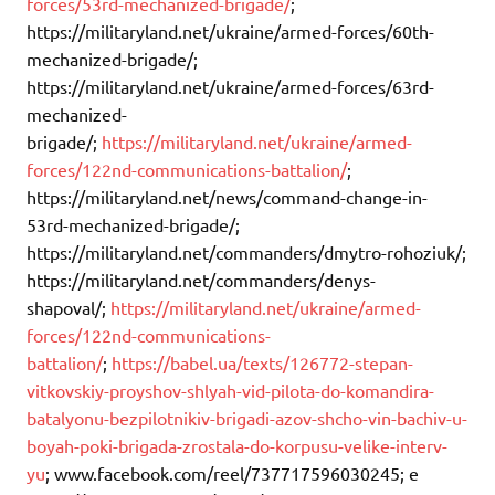
forces/53rd-mechanized-brigade/
;
https://militaryland.net/ukraine/armed-forces/60th-
mechanized-brigade/;
https://militaryland.net/ukraine/armed-forces/63rd-
mechanized-
brigade/;
https://militaryland.net/ukraine/armed-
forces/122nd-communications-battalion/
;
https://militaryland.net/news/command-change-in-
53rd-mechanized-brigade/;
https://militaryland.net/commanders/dmytro-rohoziuk/;
https://militaryland.net/commanders/denys-
shapoval/;
https://militaryland.net/ukraine/armed-
forces/122nd-communications-
battalion/
;
https://babel.ua/texts/126772-stepan-
vitkovskiy-proyshov-shlyah-vid-pilota-do-komandira-
batalyonu-bezpilotnikiv-brigadi-azov-shcho-vin-bachiv-u-
boyah-poki-brigada-zrostala-do-korpusu-velike-interv-
yu
; www.facebook.com/reel/737717596030245; e