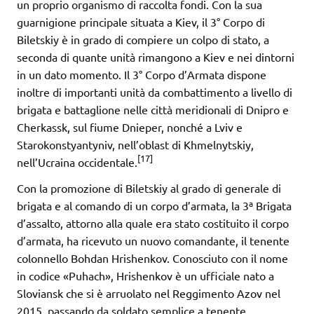
un proprio organismo di raccolta fondi. Con la sua
guarnigione principale situata a Kiev, il 3° Corpo di
Biletskiy è in grado di compiere un colpo di stato, a
seconda di quante unità rimangono a Kiev e nei dintorni
in un dato momento. Il 3° Corpo d’Armata dispone
inoltre di importanti unità da combattimento a livello di
brigata e battaglione nelle città meridionali di Dnipro e
Cherkassk, sul fiume Dnieper, nonché a Lviv e
Starokonstyantyniv, nell’oblast di Khmelnytskiy,
[17]
nell’Ucraina occidentale.
Con la promozione di Biletskiy al grado di generale di
brigata e al comando di un corpo d’armata, la 3ª Brigata
d’assalto, attorno alla quale era stato costituito il corpo
d’armata, ha ricevuto un nuovo comandante, il tenente
colonnello Bohdan Hrishenkov. Conosciuto con il nome
in codice «Puhach», Hrishenkov è un ufficiale nato a
Sloviansk che si è arruolato nel Reggimento Azov nel
2015, passando da soldato semplice a tenente