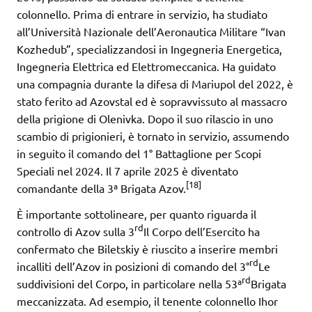
colonnello. Prima di entrare in servizio, ha studiato
all’Università Nazionale dell’Aeronautica Militare “Ivan
Kozhedub”, specializzandosi in Ingegneria Energetica,
Ingegneria Elettrica ed Elettromeccanica. Ha guidato
una compagnia durante la difesa di Mariupol del 2022, è
stato ferito ad Azovstal ed è sopravvissuto al massacro
della prigione di Olenivka. Dopo il suo rilascio in uno
scambio di prigionieri, è tornato in servizio, assumendo
in seguito il comando del 1° Battaglione per Scopi
Speciali nel 2024. Il 7 aprile 2025 è diventato
[18]
comandante della 3ª Brigata Azov.
È importante sottolineare, per quanto riguarda il
rd
controllo di Azov sulla 3
Il Corpo dell’Esercito ha
confermato che Biletskiy è riuscito a inserire membri
rd
incalliti dell’Azov in posizioni di comando del 3°
Le
rd
suddivisioni del Corpo, in particolare nella 53ª
Brigata
meccanizzata. Ad esempio, il tenente colonnello Ihor