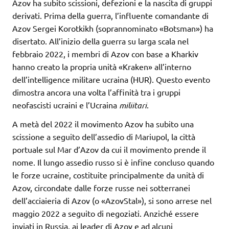
Azov ha subito scissioni, defezioni e la nascita di gruppi
derivati. Prima della guerra, l’influente comandante di
Azov Sergei Korotkikh (soprannominato «Botsman») ha
disertato. All’inizio della guerra su larga scala nel
febbraio 2022, i membri di Azov con base a Kharkiv
hanno creato la propria unità «Kraken» all’interno
dell’intelligence militare ucraina (HUR). Questo evento
dimostra ancora una volta l’affinità tra i gruppi
neofascisti ucraini e l’Ucraina
miliitari
.
A metà del 2022 il movimento Azov ha subito una
scissione a seguito dell’assedio di Mariupol, la città
portuale sul Mar d’Azov da cui il movimento prende il
nome. Il lungo assedio russo si è infine concluso quando
le forze ucraine, costituite principalmente da unità di
Azov, circondate dalle forze russe nei sotterranei
dell’acciaieria di Azov (o «AzovStal»), si sono arrese nel
maggio 2022 a seguito di negoziati. Anziché essere
inviati in Russia, ai leader di Azov e ad alcuni