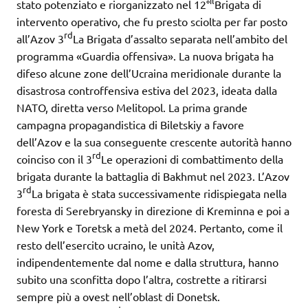
il
stato potenziato e riorganizzato nel 12°
Brigata di
intervento operativo, che fu presto sciolta per far posto
rd
all’Azov 3
La Brigata d’assalto separata nell’ambito del
programma «Guardia offensiva». La nuova brigata ha
difeso alcune zone dell’Ucraina meridionale durante la
disastrosa controffensiva estiva del 2023, ideata dalla
NATO, diretta verso Melitopol. La prima grande
campagna propagandistica di Biletskiy a favore
dell’Azov e la sua conseguente crescente autorità hanno
rd
coinciso con il 3
Le operazioni di combattimento della
brigata durante la battaglia di Bakhmut nel 2023. L’Azov
rd
3
La brigata è stata successivamente ridispiegata nella
foresta di Serebryansky in direzione di Kreminna e poi a
New York e Toretsk a metà del 2024. Pertanto, come il
resto dell’esercito ucraino, le unità Azov,
indipendentemente dal nome e dalla struttura, hanno
subito una sconfitta dopo l’altra, costrette a ritirarsi
sempre più a ovest nell’oblast di Donetsk.