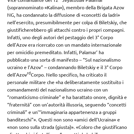
(soprannominato «Kalina»), membro della Brigata Azov
NG, ha condannato la diffusione di «concetti da ladri»
nell’esercito, presumibilmente per colpa di Biletskiy, che
giustificherebbero gli attacchi contro i propri compagni.
Infatti, uno degli autori del pestaggio del 3° Corpo
dell’Azov era ricercato con un mandato internazionale
per omicidio premeditato. Infatti, Palamar’ ha
pubblicato una sorta di manifesto – “Sul nazionalismo
ucraino e l’Azov” – condannando Biletskiy e il 3° Corpo
rd
dell’Azov
Corpo. Nello specifico, ha criticato il
personale militare che «ha deliberatamente sostituito i
comandamenti del nazionalismo ucraino con un
“romanticismo criminale” e ha barattato onore, dignità e
“fraternità” con un’autorità illusoria, seguendo “concetti
criminali” e un’“immaginaria appartenenza a gruppi
banditeschi”». Questi non sono «amici dell’Ucraina» e
«non sono sulla strada (giusta)». «Coloro che giustificano