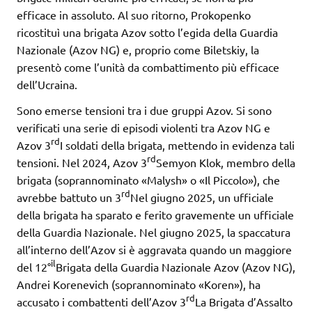
efficace in assoluto. Al suo ritorno, Prokopenko
ricostituì una brigata Azov sotto l’egida della Guardia
Nazionale (Azov NG) e, proprio come Biletskiy, la
presentò come l’unità da combattimento più efficace
dell’Ucraina.
Sono emerse tensioni tra i due gruppi Azov. Si sono
verificati una serie di episodi violenti tra Azov NG e
rd
Azov 3
I soldati della brigata, mettendo in evidenza tali
rd
tensioni. Nel 2024, Azov 3
Semyon Klok, membro della
brigata (soprannominato «Malysh» o «Il Piccolo»), che
rd
avrebbe battuto un 3
Nel giugno 2025, un ufficiale
della brigata ha sparato e ferito gravemente un ufficiale
della Guardia Nazionale. Nel giugno 2025, la spaccatura
all’interno dell’Azov si è aggravata quando un maggiore
il
del 12°
Brigata della Guardia Nazionale Azov (Azov NG),
Andrei Korenevich (soprannominato «Koren»), ha
rd
accusato i combattenti dell’Azov 3
La Brigata d’Assalto