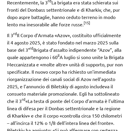
rd
Recentemente, la 3
La brigata era stata schierata sui
fronti del Donbass settentrionale e di Kharkiv, che, pur
dopo aspre battaglie, hanno ceduto terreno in modo
[15]
lento ma inesorabile alle forze russe.
rd
Il 3
Il Corpo d’Armata «Azov», costituito ufficialmente
il 4 agosto 2025, è stato fondato nel marzo 2025 sulla
rd
base del 3°
Brigata d’assalto indipendente “Azov”, alla
il
quale appartengono i 60
A luglio si sono unite la Brigata
Meccanizzata e «molte altre» unità di supporto, pur non
specificate. Il nuovo corpo ha richiesto un’immediata
riorganizzazione dei canali social di Azov nell’agosto
2025, e l’annuncio di Biletskiy di agosto includeva il
consueto materiale promozionale. Egli ha sottolineato
rd
che il 3
«La testa di ponte del Corpo d’armata è l’ultima
linea di difesa per il Donbas settentrionale e la regione
di Kharkiv» e che il corpo «controlla circa 150 chilometri
– all’incirca il 12% o 1/8 dell’intera linea del fronte».
Biletskiy ha aggiunto: «Si può affermare con certezza