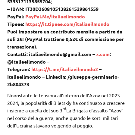
5333171135855704;
– IBAN: IT30D3608105138261529861559
PayPal:
PayPal.Me/italiaeilmondo
Tipeee:
https://it.tipeee.com/italiaeilmondo
Puoi impostare un contributo mensile a partire da
soli 2€! (PayPal trattiene 0,52€ di commissione per
transazione).
Contatti: italiaeilmondo@gmail.com –
x.com
:
@italiaeilmondo –
Telegram:
https://t.me/italiaeilmondo2
–
Italiaeilmondo – LinkedIn: /giuseppe-germinario-
2b804373
Nonostante le tensioni all’interno dell’Azov nel 2023-
2024, la popolarità di Biletskiy ha continuato a crescere
rd
insieme a quella del suo 3
La Brigata d’assalto “Azov”
nel corso della guerra, anche quando le sorti militari
dell’Ucraina stavano volgendo al peggio.