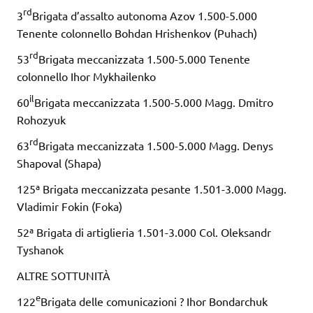
rd
3
Brigata d’assalto autonoma Azov 1.500-5.000
Tenente colonnello Bohdan Hrishenkov (Puhach)
rd
53
Brigata meccanizzata 1.500-5.000 Tenente
colonnello Ihor Mykhailenko
il
60
Brigata meccanizzata 1.500-5.000 Magg. Dmitro
Rohozyuk
rd
63
Brigata meccanizzata 1.500-5.000 Magg. Denys
Shapoval (Shapa)
125ª Brigata meccanizzata pesante 1.501-3.000 Magg.
Vladimir Fokin (Foka)
52ª Brigata di artiglieria 1.501-3.000 Col. Oleksandr
Tyshanok
ALTRE SOTTUNITÀ
e
122
Brigata delle comunicazioni ? Ihor Bondarchuk