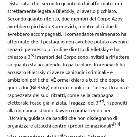
Distaccata, che, secondo quanto da lui affermato, era
strettamente legata a Biletskiy, di averlo picchiato.
Secondo quanto riferito, due membri del Corpo Azov
avrebbero picchiato Korenevich, mentre altri due li
avrebbero accompagnati. Il comandante malmenato ha
affermato che il pestaggio non avrebbe potuto avvenire
senza il permesso o l’ordine diretto di Biletskiy e ha
rd
chiesto a 3
I membri del Corpo sono invitati a riflettere
su quanto sta accadendo. In particolare, Korenevich ha
accusato Biletskiy di avere «abitudini criminali» e
ambizioni politiche: «È ormai chiaro a tutti che dopo la
guerra lui (Biletsky) entrerà in politica. L’intera Ucraina è
tappezzata dei suoi ritratti, come se la campagna
rd
elettorale fosse già iniziata. I ragazzi del 3°
, risponditi
alla domanda: stiamo davvero combattendo per
l’Ucraina, guidata da banditi che non disdegnano di
[10]
organizzare attacchi contro i propri connazionali?
il
Vice comandante del 12°
Svyatoslav Palamar’