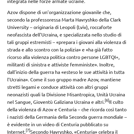
integrata nelle forze armate ucraine.
Azov dispone di un’organizzazione giovanile che,
secondo la professoressa Marta Havryshko della Clark
University – originaria di Leopoli (Lviv), roccaforte
neofascista dell’Ucraina, e specializzata nello studio di
tali gruppi estremisti – «prepara i giovani alla violenza di
strada e allo scontro con la polizia» e «ha già fatto
ricorso alla violenza politica contro persone LGBTQI+,
militanti di sinistra e attiviste femministe». Inoltre,
dall’inizio della guerra ha «esteso le sue attività in tutta
l’Ucraina». Come il suo gruppo madre Azov, mantiene
stretti legami e conduce attività con altri gruppi
neonazisti quali la Divisione Misantropica, Unità Ucraina
[6]
nel Sangue, Gioventù Galiziana Ucraina e altri.
Il culto
della violenza di Azov e Centuria – che ricorda così tanto
i nazisti della Germania della Seconda guerra mondiale –
è evidente in un video di Centuria pubblicato su
[7]
Internet.
Secondo Havryshko, «Centuria» celebra il