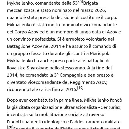
rd
Mykhailenko, comandante della 53ª
Brigata
meccanizzata, è stato nominato nel marzo 2026,
quando è stata presa la decisione di costituire il corpo.
Mikhailenko è stato inoltre nominato vicecomandante
del Corpo Azov ed è un membro di lunga data di Azov e
un convinto neofascista. Si è arruolato volontario nel
Battaglione Azov nel 2014 e ha assunto il comando di
un gruppo d’assalto durante gli scontri a Mariupol.
Mykhailenko ha anche preso parte alle battaglie di
Ilovaisk e Shyrokyne nello stesso anno. Alla fine del
2014, ha comandato la 3ª Compagnia e ben presto è
diventato vicecomandante del Reggimento Azov,
[19]
ricoprendo tale carica fino al 2016.
Dopo aver combattuto in prima linea, Mikhailenko fondò
la già citata organizzazione ultranazionalista «Centuria»,
incentrata sulla mobilitazione sociale attraverso
l’indottrinamento ideologico e l’addestramento militare.
[20]
Secondo il rapporto dell’Istituto per gli studi europei,