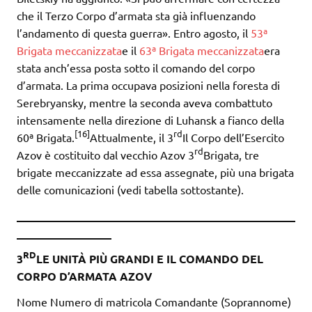
che il Terzo Corpo d’armata sta già influenzando
l’andamento di questa guerra». Entro agosto, il
53ª
Brigata meccanizzata
e il
63ª Brigata meccanizzata
era
stata anch’essa posta sotto il comando del corpo
d’armata. La prima occupava posizioni nella foresta di
Serebryansky, mentre la seconda aveva combattuto
intensamente nella direzione di Luhansk a fianco della
[16]
rd
60ª Brigata.
Attualmente, il 3
Il Corpo dell’Esercito
rd
Azov è costituito dal vecchio Azov 3
Brigata, tre
brigate meccanizzate ad essa assegnate, più una brigata
delle comunicazioni (vedi tabella sottostante).
__________________________________________________
_________________
RD
3
LE UNITÀ PIÙ GRANDI E IL COMANDO DEL
CORPO D’ARMATA AZOV
Nome Numero di matricola Comandante (Soprannome)