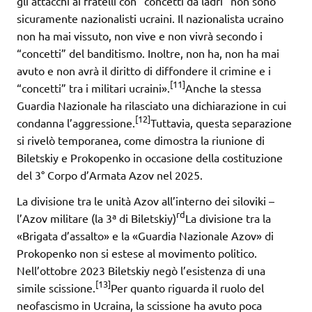
gli attacchi ai fratelli con “concetti da ladri” non sono
sicuramente nazionalisti ucraini. Il nazionalista ucraino
non ha mai vissuto, non vive e non vivrà secondo i
“concetti” del banditismo. Inoltre, non ha, non ha mai
avuto e non avrà il diritto di diffondere il crimine e i
[11]
“concetti” tra i militari ucraini».
Anche la stessa
Guardia Nazionale ha rilasciato una dichiarazione in cui
[12]
condanna l’aggressione.
Tuttavia, questa separazione
si rivelò temporanea, come dimostra la riunione di
Biletskiy e Prokopenko in occasione della costituzione
del 3° Corpo d’Armata Azov nel 2025.
La divisione tra le unità Azov all’interno dei siloviki –
rd
l’Azov militare (la 3ª di Biletskiy)
La divisione tra la
«Brigata d’assalto» e la «Guardia Nazionale Azov» di
Prokopenko non si estese al movimento politico.
Nell’ottobre 2023 Biletskiy negò l’esistenza di una
[13]
simile scissione.
Per quanto riguarda il ruolo del
neofascismo in Ucraina, la scissione ha avuto poca