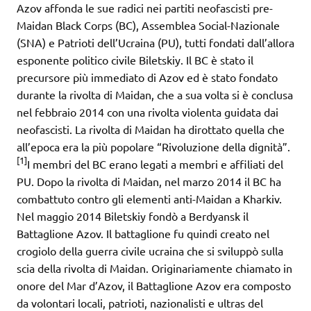
Azov affonda le sue radici nei partiti neofascisti pre-
Maidan Black Corps (BC), Assemblea Social-Nazionale
(SNA) e Patrioti dell’Ucraina (PU), tutti fondati dall’allora
esponente politico civile Biletskiy. Il BC è stato il
precursore più immediato di Azov ed è stato fondato
durante la rivolta di Maidan, che a sua volta si è conclusa
nel febbraio 2014 con una rivolta violenta guidata dai
neofascisti. La rivolta di Maidan ha dirottato quella che
all’epoca era la più popolare “Rivoluzione della dignità”.
[1]
I membri del BC erano legati a membri e affiliati del
PU. Dopo la rivolta di Maidan, nel marzo 2014 il BC ha
combattuto contro gli elementi anti-Maidan a Kharkiv.
Nel maggio 2014 Biletskiy fondò a Berdyansk il
Battaglione Azov. Il battaglione fu quindi creato nel
crogiolo della guerra civile ucraina che si sviluppò sulla
scia della rivolta di Maidan. Originariamente chiamato in
onore del Mar d’Azov, il Battaglione Azov era composto
da volontari locali, patrioti, nazionalisti e ultras del