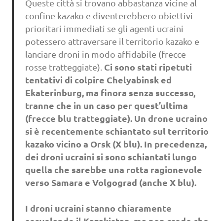
Queste città si trovano abbastanza vicine al
confine kazako e diventerebbero obiettivi
prioritari immediati se gli agenti ucraini
potessero attraversare il territorio kazako e
lanciare droni in modo affidabile (frecce
Ci sono stati ripetuti
rosse tratteggiate).
tentativi di colpire Chelyabinsk ed
Ekaterinburg, ma finora senza successo,
tranne che in un caso per quest’ultima
(frecce blu tratteggiate). Un drone ucraino
si è recentemente schiantato sul territorio
kazako vicino a Orsk (X blu). In precedenza,
dei droni ucraini si sono schiantati lungo
quella che sarebbe una rotta ragionevole
verso Samara e Volgograd (anche X blu).
I droni ucraini stanno chiaramente
sorvolando il Kazakistan, ma non credo che