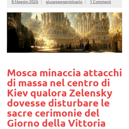
8 Maggio 2026
giuseppegerminario
1 Comment
Mosca minaccia attacchi
di massa nel centro di
Kiev qualora Zelensky
dovesse disturbare le
sacre cerimonie del
Giorno della Vittoria