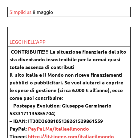
Simplicius
8 maggio
LEGGI NELL’APP
CONTRIBUITE!!! La situazione finanziaria del sito
sta diventando insostenibile per la ormai quasi
totale assenza di contributi
Il sito Italia e il Mondo non riceve finanziamenti
pubblici o pubblicitari. Se vuoi aiutarci a coprire
le spese di gestione (circa 6.000 € all’anno), ecco
come puoi contribuire:
– Postepay Evolution: Giuseppe Germinario –
5333171135855704;
– IBAN: IT30D3608105138261529861559
PayPal:
PayPal.Me/italiaeilmondo
Tipeee:
https://it.tipeee.com/italiaeilmondo