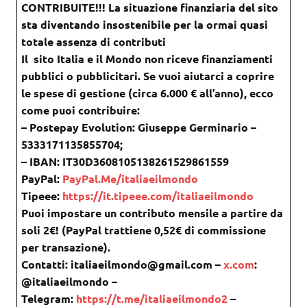
CONTRIBUITE!!! La situazione finanziaria del sito
sta diventando insostenibile per la ormai quasi
totale assenza di contributi
Il sito Italia e il Mondo non riceve finanziamenti
pubblici o pubblicitari. Se vuoi aiutarci a coprire
le spese di gestione (circa 6.000 € all’anno), ecco
come puoi contribuire:
– Postepay Evolution: Giuseppe Germinario –
5333171135855704;
– IBAN: IT30D3608105138261529861559
PayPal:
PayPal.Me/italiaeilmondo
Tipeee:
https://it.tipeee.com/italiaeilmondo
Puoi impostare un contributo mensile a partire da
soli 2€! (PayPal trattiene 0,52€ di commissione
per transazione).
Contatti: italiaeilmondo@gmail.com –
x.com
:
@italiaeilmondo –
Telegram:
https://t.me/italiaeilmondo2
–