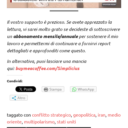
Il vostro supporto è prezioso. Se avete apprezzato la
lettura, vi sarei molto grato se decideste di sottoscrivere
un
abbonamento mensile/annuale
per sostenere il mio
lavoro e permettermi di continuare a fornirvi report
dettagliati e approfonditi come questo.
In alternativa, puoi lasciare una mancia
qui:
buymeacoffee.com/Simplicius
Condividi:
Stampa
WhatsApp
Altro
taggato con
conflitto strategico
,
geopolitica
,
iran
,
medio
oriente
,
multipolarismo
,
stati uniti