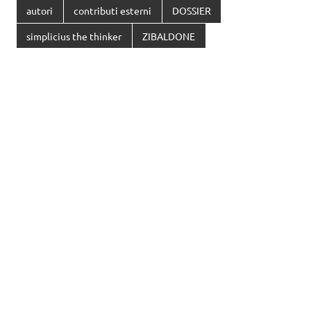
autori
contributi esterni
DOSSIER
simplicius the thinker
ZIBALDONE