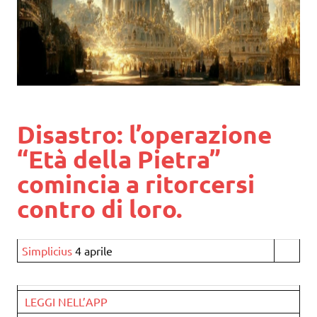
Disastro: l’operazione
“Età della Pietra”
comincia a ritorcersi
contro di loro.
Simplicius
4 aprile
LEGGI NELL’APP