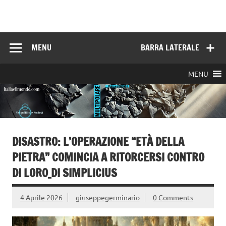
Skip
to
Italia e il mondo
content
MENU
BARRA LATERALE
MENU
DISASTRO: L’OPERAZIONE “ETÀ DELLA
PIETRA” COMINCIA A RITORCERSI CONTRO
DI LORO_DI SIMPLICIUS
4 Aprile 2026
giuseppegerminario
0 Comments