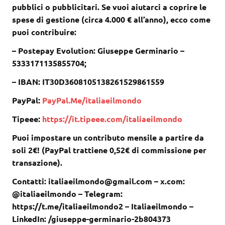
pubblici o pubblicitari. Se vuoi aiutarci a coprire le
spese di gestione (circa 4.000 € all’anno), ecco come
puoi contribuire:
– Postepay Evolution: Giuseppe Germinario –
5333171135855704;
– IBAN: IT30D3608105138261529861559
PayPal:
PayPal.Me/italiaeilmondo
Tipeee:
https://it.tipeee.com/italiaeilmondo
Puoi impostare un contributo mensile a partire da
soli 2€! (PayPal trattiene 0,52€ di commissione per
transazione).
Contatti: italiaeilmondo@gmail.com – x.com:
@italiaeilmondo – Telegram:
https://t.me/italiaeilmondo2 – Italiaeilmondo –
LinkedIn: /giuseppe-germinario-2b804373