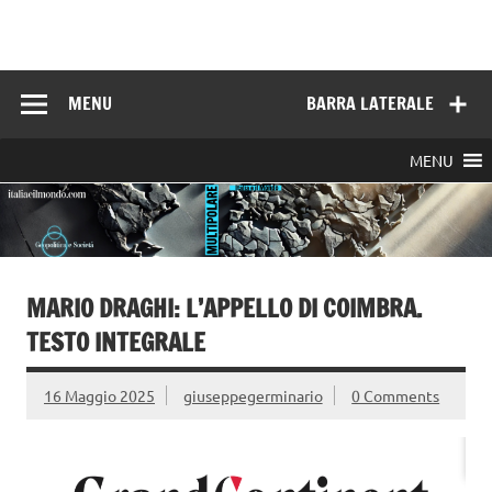
Skip
to
Italia e il mondo
content
MENU
BARRA LATERALE
MENU
MARIO DRAGHI: L’APPELLO DI COIMBRA.
TESTO INTEGRALE
16 Maggio 2025
giuseppegerminario
0 Comments