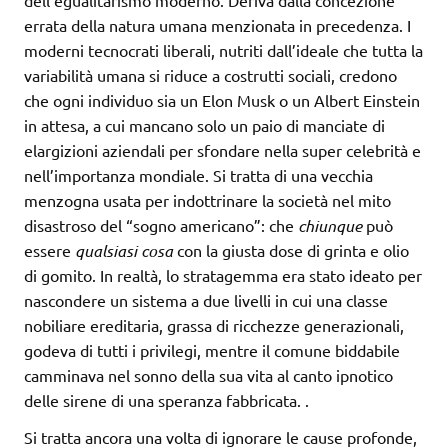
dell’egualitarismo moderno. Deriva dalla concezione
errata della natura umana menzionata in precedenza. I
moderni tecnocrati liberali, nutriti dall’ideale che tutta la
variabilità umana si riduce a costrutti sociali, credono
che ogni individuo sia un Elon Musk o un Albert Einstein
in attesa, a cui mancano solo un paio di manciate di
elargizioni aziendali per sfondare nella super celebrità e
nell’importanza mondiale. Si tratta di una vecchia
menzogna usata per indottrinare la società nel mito
disastroso del “sogno americano”: che
chiunque
può
essere
qualsiasi cosa
con la giusta dose di grinta e olio
di gomito. In realtà, lo stratagemma era stato ideato per
nascondere un sistema a due livelli in cui una classe
nobiliare ereditaria, grassa di ricchezze generazionali,
godeva di tutti i privilegi, mentre il comune biddabile
camminava nel sonno della sua vita al canto ipnotico
delle sirene di una speranza fabbricata.
.
Si tratta ancora una volta di ignorare le cause profonde,