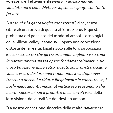
volessero effettivamente
vivere in questo mondo
simulato noto come Metaverso, che lui spinge con tanto
fervore.
.
“Penso che la gente voglia connettersi”,
dice, senza
citare alcuna prova di questa affermazione. E qui sta il
problema del pensiero dei moderni arconti tecnologici
della Silicon Valley: hanno sviluppato una concezione
distorta della realtà, basata solo sulle loro supposizioni
idealizzate
su ciò che gli esseri umani vogliono e su come
la natura umana stessa opera fondamentalmente. È un
gioco bayesiano imperfetto, basato sui profitti truccati e
sulla crescita dei loro imperi monopolistici: dopo aver
trascorso decenni a ridurre illegalmente la concorrenza, i
pochi megagiganti rimasti al vertice ora presumono che
il loro “successo” sia il prodotto della
correttezza
della
loro visione della realtà e del destino umano. .
“La nostra concezione sinottica della realtà
deve
essere