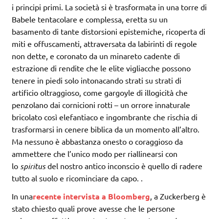
i principi primi. La società si è trasformata in una torre di
Babele tentacolare e complessa, eretta su un
basamento di tante distorsioni epistemiche, ricoperta di
miti e offuscamenti, attraversata da labirinti di regole
non dette, e coronato da un minareto cadente di
estrazione di rendite che le elite vigliacche possono
tenere in piedi solo intonacando strati su strati di
artificio oltraggioso, come gargoyle di illogicità che
penzolano dai cornicioni rotti – un orrore innaturale
bricolato così elefantiaco e ingombrante che rischia di
trasformarsi in cenere biblica da un momento all’altro.
Ma nessuno è abbastanza onesto o coraggioso da
ammettere che l’unico modo per riallinearsi con
lo
spiritus
del nostro antico inconscio è quello di radere
tutto al suolo e ricominciare da capo.
.
In una
recente intervista a Bloomberg
, a Zuckerberg è
stato chiesto quali prove avesse che le persone