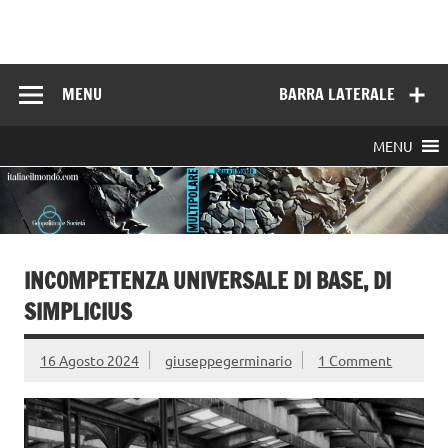
Skip
to
Italia e il mondo
content
MENU
BARRA LATERALE
MENU
INCOMPETENZA UNIVERSALE DI BASE, DI
SIMPLICIUS
16 Agosto 2024
giuseppegerminario
1 Comment