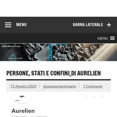
Skip
to
Italia e il mondo
content
MENU
BARRA LATERALE
MENU
PERSONE, STATI E CONFINI_DI AURELIEN
15 Agosto 2024
giuseppegerminario
1 Comment