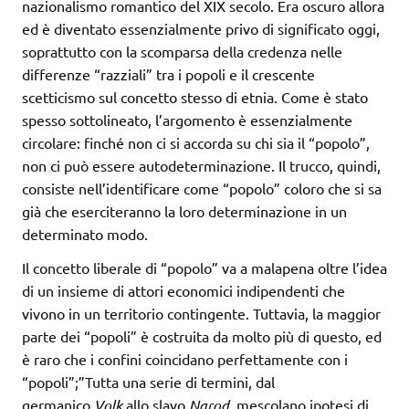
nazionalismo romantico del XIX secolo. Era oscuro allora
ed è diventato essenzialmente privo di significato oggi,
soprattutto con la scomparsa della credenza nelle
differenze “razziali” tra i popoli e il crescente
scetticismo sul concetto stesso di etnia. Come è stato
spesso sottolineato, l’argomento è essenzialmente
circolare: finché non ci si accorda su chi sia il “popolo”,
non ci può essere autodeterminazione. Il trucco, quindi,
consiste nell’identificare come “popolo” coloro che si sa
già che eserciteranno la loro determinazione in un
determinato modo.
Il concetto liberale di “popolo” va a malapena oltre l’idea
di un insieme di attori economici indipendenti che
vivono in un territorio contingente. Tuttavia, la maggior
parte dei “popoli” è costruita da molto più di questo, ed
è raro che i confini coincidano perfettamente con i
“popoli”;”Tutta una serie di termini, dal
germanico
Volk
allo slavo
Narod,
mescolano ipotesi di