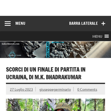
Skip
to
Italia e il mondo
content
MENU
BARRA LATERALE
MENU
SCORCI DI UN FINALE DI PARTITA IN
UCRAINA, DI M.K. BHADRAKUMAR
27 Luglio 2023
giuseppegerminario
0 Comments