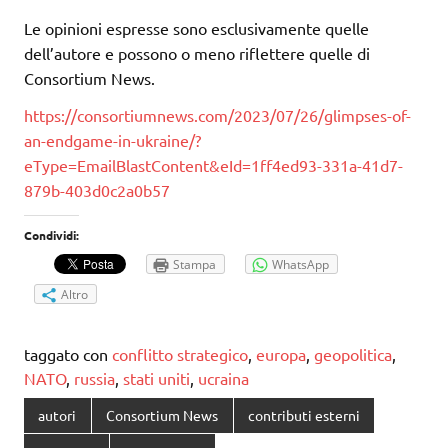
Le opinioni espresse sono esclusivamente quelle
dell’autore e possono o meno riflettere quelle di
Consortium News.
https://consortiumnews.com/2023/07/26/glimpses-of-
an-endgame-in-ukraine/?
eType=EmailBlastContent&eId=1ff4ed93-331a-41d7-
879b-403d0c2a0b57
Condividi:
Stampa
WhatsApp
Altro
taggato con
conflitto strategico
,
europa
,
geopolitica
,
NATO
,
russia
,
stati uniti
,
ucraina
autori
Consortium News
contributi esterni