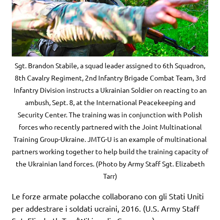
Sgt. Brandon Stabile, a squad leader assigned to 6th Squadron,
8th Cavalry Regiment, 2nd Infantry Brigade Combat Team, 3rd
Infantry Division instructs a Ukrainian Soldier on reacting to an
ambush, Sept. 8, at the International Peacekeeping and
Security Center. The training was in conjunction with Polish
forces who recently partnered with the Joint Multinational
Training Group-Ukraine. JMTG-U is an example of multinational
partners working together to help build the training capacity of
the Ukrainian land forces. (Photo by Army Staff Sgt. Elizabeth
Tarr)
Le forze armate polacche collaborano con gli Stati Uniti
per addestrare i soldati ucraini, 2016. (U.S. Army Staff