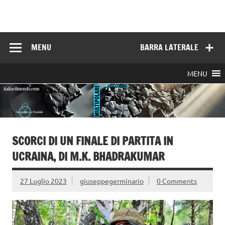
Skip
to
Italia e il mondo
content
MENU
BARRA LATERALE
MENU
SCORCI DI UN FINALE DI PARTITA IN
UCRAINA, DI M.K. BHADRAKUMAR
27 Luglio 2023
giuseppegerminario
0 Comments