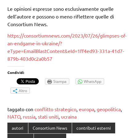
Le opinioni espresse sono esclusivamente quelle
dell’autore e possono o meno riflettere quelle di
Consortium News.
https://consortiumnews.com/2023/07/26/glimpses-of-
an-endgame-in-ukraine/?
eType=EmailBlastContent&eId=1ff4ed93-331a-41d7-
879b-403d0c2a0b57
Condividi:
Stampa
WhatsApp
Altro
taggato con
conflitto strategico
,
europa
,
geopolitica
,
NATO
,
russia
,
stati uniti
,
ucraina
autori
Consortium News
contributi esterni