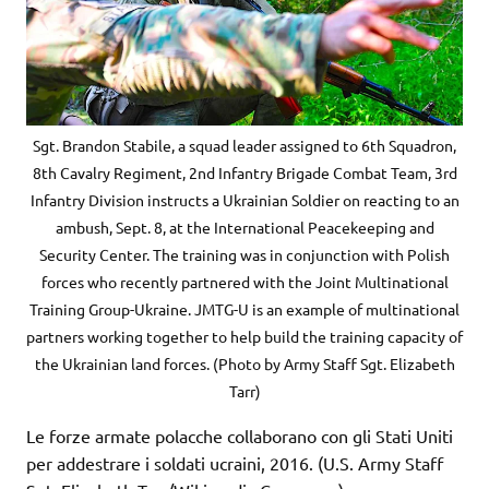
Sgt. Brandon Stabile, a squad leader assigned to 6th Squadron,
8th Cavalry Regiment, 2nd Infantry Brigade Combat Team, 3rd
Infantry Division instructs a Ukrainian Soldier on reacting to an
ambush, Sept. 8, at the International Peacekeeping and
Security Center. The training was in conjunction with Polish
forces who recently partnered with the Joint Multinational
Training Group-Ukraine. JMTG-U is an example of multinational
partners working together to help build the training capacity of
the Ukrainian land forces. (Photo by Army Staff Sgt. Elizabeth
Tarr)
Le forze armate polacche collaborano con gli Stati Uniti
per addestrare i soldati ucraini, 2016. (U.S. Army Staff