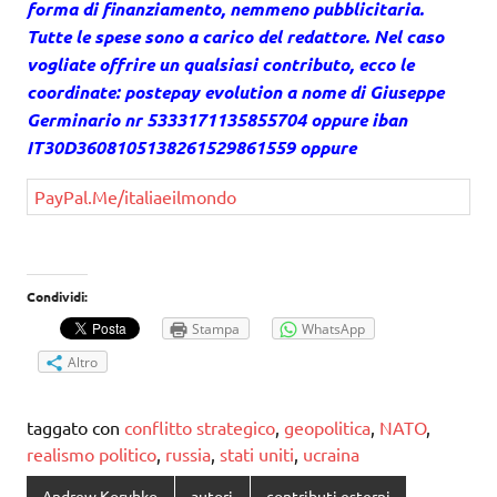
forma di finanziamento, nemmeno pubblicitaria.
Tutte le spese sono a carico del redattore. Nel caso
vogliate offrire un qualsiasi contributo, ecco le
coordinate: postepay evolution a nome di Giuseppe
Germinario nr 5333171135855704 oppure iban
IT30D3608105138261529861559 oppure
PayPal.Me/italiaeilmondo
Condividi:
Stampa
WhatsApp
Altro
taggato con
conflitto strategico
,
geopolitica
,
NATO
,
realismo politico
,
russia
,
stati uniti
,
ucraina
Andrew Korybko
autori
contributi esterni