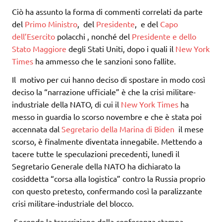
Ciò ha assunto la forma di commenti correlati da parte
del
Primo Ministro
, del
Presidente
, e del
Capo
dell’Esercito
polacchi
, nonché del
Presidente e dello
Stato Maggiore
degli
Stati Uniti
, dopo i quali il
New York
Times
ha
ammesso che le sanzioni sono fallite.
Il
motivo per cui hanno deciso di spostare in modo così
deciso la “narrazione ufficiale” è che la crisi militare-
industriale della NATO, di cui il
New York Times
ha
messo in guardia lo scorso novembre e che è stata poi
accennata dal
Segretario della Marina di Biden
il mese
scorso, è finalmente diventata innegabile. Mettendo a
tacere tutte le speculazioni precedenti, lunedì il
Segretario Generale della NATO ha dichiarato la
cosiddetta “corsa alla logistica” contro la Russia proprio
con questo pretesto, confermando così la paralizzante
crisi militare-industriale del blocco.
Secondo la trascrizione della conferenza stampa