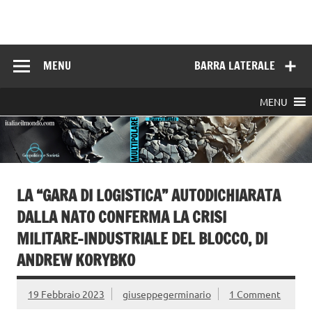
Skip
to
Italia e il mondo
content
MENU
BARRA LATERALE
MENU
LA “GARA DI LOGISTICA” AUTODICHIARATA
DALLA NATO CONFERMA LA CRISI
MILITARE-INDUSTRIALE DEL BLOCCO, DI
ANDREW KORYBKO
19 Febbraio 2023
giuseppegerminario
1 Comment