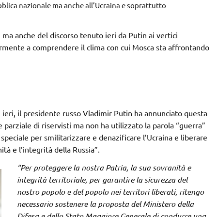
bblica nazionale ma anche all’Ucraina e soprattutto
i ma anche del discorso tenuto ieri da Putin ai vertici
riormente a comprendere il clima con cui Mosca sta affrontando
ieri, il presidente russo Vladimir Putin ha annunciato questa
e parziale di riservisti ma non ha utilizzato la parola “guerra”
peciale per smilitarizzare e denazificare l’Ucraina e liberare
tà e l’integrità della Russia”.
“Per proteggere la nostra Patria, la sua sovranità e
integrità territoriale, per garantire la sicurezza del
nostro popolo e del popolo nei territori liberati, ritengo
necessario sostenere la proposta del Ministero della
Difesa e dello Stato Maggiore Generale di condurre una