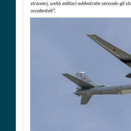
stranieri, unità militari addestrate secondo gli 
occidentali”.