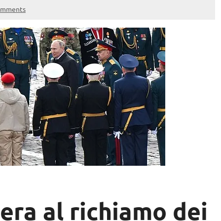
omments
bera al richiamo dei