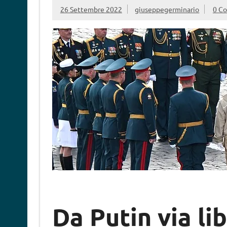
26 Settembre 2022
giuseppegerminario
0 C
Da Putin via li