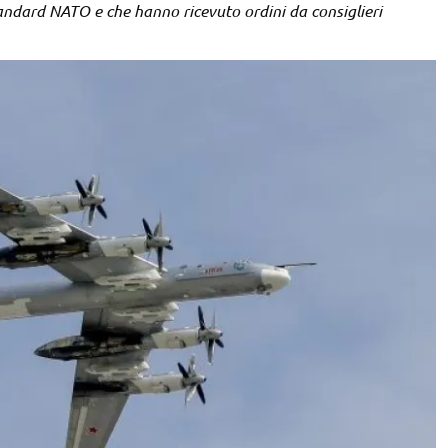
standard NATO e che hanno ricevuto ordini da consiglieri