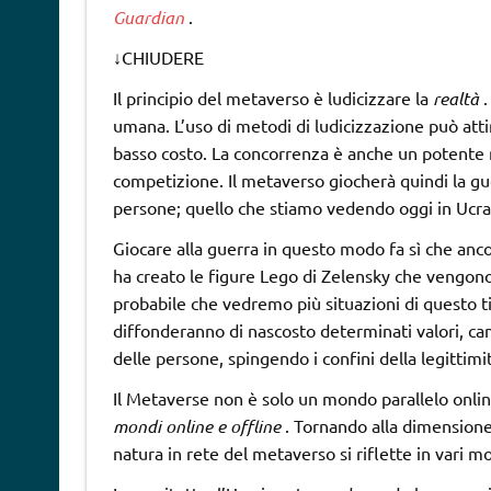
Guardian
.
↓
CHIUDERE
Il principio del metaverso è ludicizzare la
realtà
.
umana. L’uso di metodi di ludicizzazione può attir
basso costo. La concorrenza è anche un potente m
competizione. Il metaverso giocherà quindi la gue
persone; quello che stiamo vedendo oggi in Ucrai
Giocare alla guerra in questo modo fa sì che anco
ha creato le figure Lego di Zelensky che vengono
probabile che vedremo più situazioni di questo tip
diffonderanno di nascosto determinati valori, 
delle persone, spingendo i confini della legittim
Il Metaverse non è solo un mondo parallelo onli
mondi online e offline
. Tornando alla dimensione 
natura in rete del metaverso si riflette in vari mo