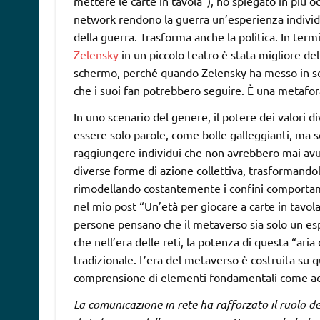
mettere le carte in tavola”), ho spiegato in più o
network rendono la guerra un’esperienza individua
della guerra. Trasforma anche la politica. In term
Zelensky
in un piccolo teatro è stata migliore de
schermo, perché quando Zelensky ha messo in sce
che i suoi fan potrebbero seguire. È una metafo
In uno scenario del genere, il potere dei valori 
essere solo parole, come bolle galleggianti, ma s
raggiungere individui che non avrebbero mai avuto 
diverse forme di azione collettiva, trasformando
rimodellando costantemente i confini comportame
nel mio post “Un’età per giocare a carte in tavol
persone pensano che il metaverso sia solo un es
che nell’era delle reti, la potenza di questa “ar
tradizionale. L’era del metaverso è costruita su 
comprensione di elementi fondamentali come acq
La comunicazione in rete ha rafforzato il ruolo d