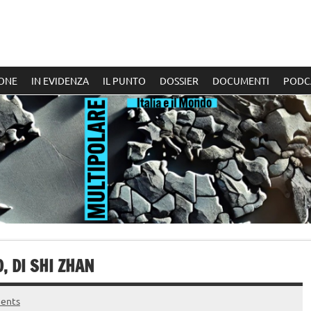
ONE
IN EVIDENZA
IL PUNTO
DOSSIER
DOCUMENTI
PODC
 DI SHI ZHAN
ents