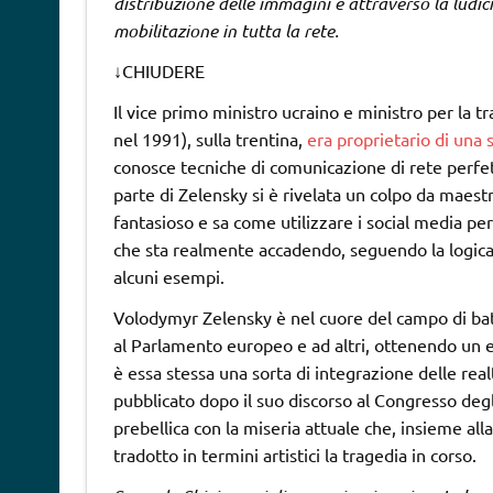
distribuzione delle immagini e attraverso la ludic
mobilitazione in tutta la rete.
↓
CHIUDERE
Il vice primo ministro ucraino e ministro per la
nel 1991), sulla trentina,
era proprietario di una 
conosce tecniche di comunicazione di rete perfet
parte di Zelensky si è rivelata un colpo da mae
fantasioso e sa come utilizzare i social media p
che sta realmente accadendo, seguendo la logic
alcuni esempi.
Volodymyr Zelensky è nel cuore del campo di batta
al Parlamento europeo e ad altri, ottenendo un e
è essa stessa una sorta di integrazione delle rea
pubblicato dopo il suo discorso al Congresso degl
prebellica con la miseria attuale che, insieme a
tradotto in termini artistici la tragedia in corso.