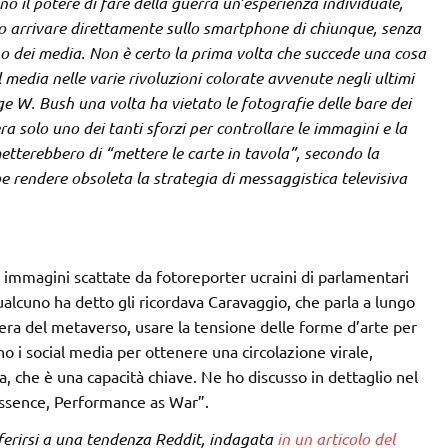
o il potere di fare della guerra un’esperienza individuale,
o arrivare direttamente sullo smartphone di chiunque, senza
o dei media. Non è certo la prima volta che succede una cosa
l media nelle varie rivoluzioni colorate avvenute negli ultimi
e W. Bush una volta ha vietato le fotografie delle bare dei
ra solo uno dei tanti sforzi per controllare le immagini e la
etterebbero di “mettere le carte in tavola”, secondo la
be rendere obsoleta la strategia di messaggistica televisiva
, immagini scattate da fotoreporter ucraini di parlamentari
alcuno ha detto gli ricordava Caravaggio, che parla a lungo
ll’era del metaverso, usare la tensione delle forme d’arte per
o i social media per ottenere una circolazione virale,
, che è una capacità chiave. Ne ho discusso in dettaglio nel
Essence, Performance as War”.
riferirsi a una tendenza Reddit, indagata
in un articolo del