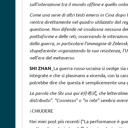
sull’interazione tra il mondo offline e quello onlin
Come una serie di altri testi emersi in Cina dopo 
rientra direttamente nel quadro utilizzato dal r
questione. Non difende né condanna nessuna delle 
piattaforme e delle reti, osservando le interazioni
dalla guerra, in particolare l’immagine di Zelens
stupefacente: organizzando la sua resistenza, l’
nell’era del metaverso.
SHI ZHAN
_La guerra russo-ucraina si svolge sia
integrate e che si plasmano a vicenda, con la ca
potrebbe dire che questa è semplicemente una g
La parola che Shi usa qui è分布式, che letteralmente
distribuito”. “Connesso” o “in rete” sembra avere
↓
CHIUDERE
Nei miei post più recenti (“La performance è gu