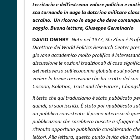
territorio e dell’estremo valore politico e moti
sta tornando in auge la dottrina militare class
ucraino. Un ritorno in auge che deve comunque
saggio. Buona lettura, Giuseppe Germinario
DAVID OWNBY
_
Nato nel 1977, Shi Zhan è Profes
Direttore del World Politics Research Center press
giovane accademico molto prolifico è interessante
discussione le nozioni tradizionali di cosa signifi
del metaverso sull’economia globale e sul potere d
vedere la breve recensione che ho scritto del suo 
Cocoon, Isolation, Trust and the Future , Chan
Il testo che qui traduciamo è stato pubblicato pe
quindi, ai suoi iscritti. È stato poi ripubblicato 
un pubblico consistente. Il primo interesse di que
pubblicazioni che sarebbero riuscite a sfuggire al
ritenuto opportuno pubblicarlo considerando che 
lettori. Alla lettura, questo punto invita alla rif