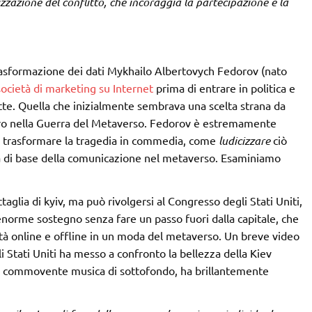
izzazione del conflitto, che incoraggia la partecipazione e la
 trasformazione dei dati Mykhailo Albertovych Fedorov (nato
società di marketing su Internet
prima di entrare in politica e
te. Quella che inizialmente sembrava una scelta strana da
stro nella Guerra del Metaverso. Fedorov è estremamente
er trasformare la tragedia in commedia, come
ludicizzare
ciò
a di base della comunicazione nel metaverso. Esaminiamo
glia di kyiv, ma può rivolgersi al Congresso degli Stati Uniti,
norme sostegno senza fare un passo fuori dalla capitale, che
ltà online e offline in un moda del metaverso. Un breve video
i Stati Uniti ha messo a confronto la bellezza della Kiev
lla commovente musica di sottofondo, ha brillantemente