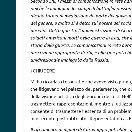
Secondo Shi, i mezzi di comunicazione in rete hann
poiché le immagini dei campi di battaglia posson
alcuna forma di mediazione da parte dei governi 
del genere, e molto si è detto sul potere dei socia
decenni. Detto questo, l’amministrazione di Georg
soldati americani morti nella guerra in Iraq, che e
storia della guerra. Le comunicazioni in rete perm
descrizione appropriata di Shi, e alla fine potreb
unidirezionale impiegata dalla Russia.
↓
CHIUDERE
Mi ha ricordato fotografie che avevo visto prima
che litigavano nel palazzo del parlamento, che qu
della visione artistica degli europei dell’est. Ne
trasmettere rappresentazioni, mentre si utilizzan
consente di trasmettere l’essenza di un problema
mio recente post intitolato “Representation as 
Il riferimento ai dipinti di Caravaggio potrebbe 