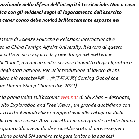
vazionale della difesa dell’integrità territoriale. Non a caso
ica con gli evidenti segni di logoramento dell’esercito
 tener conto delle novità brillantemente esposte nel
sore di Scienze Politiche e Relazioni Internazionali e
o la China Foreign Affairs University. Il lavoro di questo
 sotto diversi aspetti. In primo luogo nel mettere in
chi “Cina”, ma anche nell’osservare l’impatto degli algoritmi e
egli stati nazione. Per un’introduzione al lavoro di Shi,
libro più recente
隔离，信任与未来( Coming Out of the
gsha: Hunan Wenyi Chubanshe, 2021).
r la prima volta sull’account
WeChat
di Shi Zhan – destinato,
sul sito Exploration and Free Views , un grande quotidiano con
sto testo è quindi che non appartiene alla categoria delle
la censura cinese. Anzi: i direttori di una grande testata hanno
quanto Shi aveva da dire sarebbe stato di interesse per i
lessione poiché Shi sembra spingere lontano la sua tesi