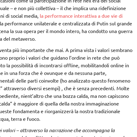
ccasioni come la partecipazione in rete nell’era dei social
le – e non più collettiva – il che implica una ridefinizione
ini di social media,
la performance interattiva a due vie di
lla performance unilaterale e centralizzata di Putin sul grande
na la sua opera per il mondo intero, ha condotto una guerra
ra del metaverso.
diventa più importante che mai. A prima vista i valori sembrano
ono proprio i valori che guidano l’ordine in rete che può
la possibilità di incontrarsi offline, mobilitandoli online in
le in una forza che è ovunque e da nessuna parte,
ntali delle parti coinvolte (ho analizzato questo fenomeno
a” attraverso diversi esempi) , che è senza precedenti. Molte
pediente, nient’altro che una bozza calda, ma non capiscono
ia calda” è maggiore di quella della nostra immaginazione
queste fondamenta e riorganizzerà la nostra tradizionale
ua, terra e fuoco.
ei valori – attraverso la narrazione che accompagna la