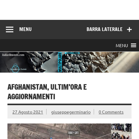
Skip
to
Italia e il mondo
content
MENU
BARRA LATERALE
MENU
AFGHANISTAN, ULTIM’ORA E
AGGIORNAMENTI
27 Agosto 2021
giuseppegerminario
0 Comments