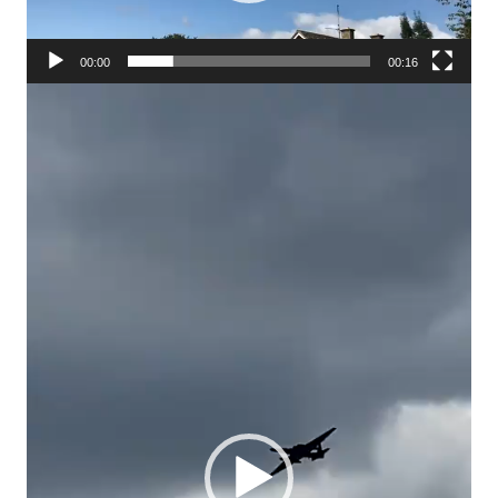
00:00
00:16
Video
Player