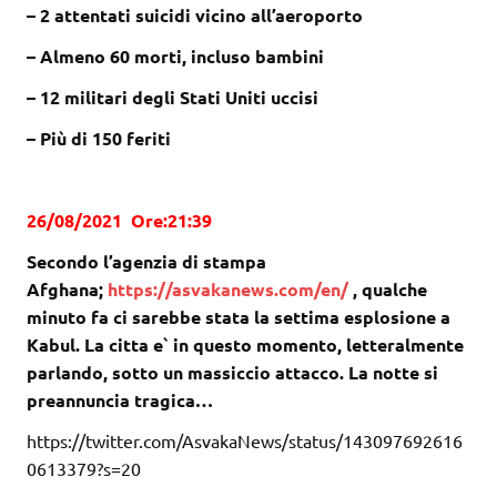
– 2 attentati suicidi vicino all’aeroporto
– Almeno 60 morti, incluso bambini
– 12 militari degli Stati Uniti uccisi
– Più di 150 feriti
26/08/2021 Ore:21:39
Secondo l’agenzia di stampa
Afghana;
https://asvakanews.com/en/
, qualche
minuto fa ci sarebbe stata la settima esplosione a
Kabul. La citta e` in questo momento, letteralmente
parlando, sotto un massiccio attacco. La notte si
preannuncia tragica…
https://twitter.com/AsvakaNews/status/143097692616
0613379?s=20