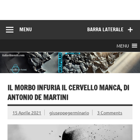
Skip
to
Italia e il mondo
content
MENU
BARRA LATERALE
MENU
IL MORBO INFURIA IL CERVELLO MANCA, DI
ANTONIO DE MARTINI
15 Aprile 2021
giuseppegerminario
3 Comments