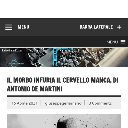
Skip
to
Italia e il mondo
content
MENU
BARRA LATERALE
MENU
IL MORBO INFURIA IL CERVELLO MANCA, DI
ANTONIO DE MARTINI
15 Aprile 2021
giuseppegerminario
3 Comments