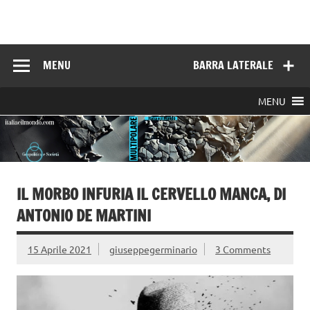
Skip
to
Italia e il mondo
content
MENU
BARRA LATERALE
MENU
IL MORBO INFURIA IL CERVELLO MANCA, DI
ANTONIO DE MARTINI
15 Aprile 2021
giuseppegerminario
3 Comments