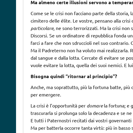
Ma almeno certe illusioni servono a temperare
Come se le crisi non facciano parte della storia, 
cimitero delle élite. Le vostre, pensano alla crisi
particolare
, ne sono terrorizzati. Ma la crisi non
Discorsi. Se un ordinatore di repubblica fonda 
farci a fare che non sdruccioli nel suo contrario
Ma il Padreterno non ha voluto mai realizzarla. R
dal sangue e dalla lotta. Cercate di evitare se pos
vuole evitare la lotta, quella dei suoi nemici. E l
Bisogna quindi “ritornar al principio”?
Anche, ma soprattutto, più la fortuna batte, più 
per emergere.
La crisi è l’opportunità per
domare
la fortuna; e 
trascurarla si prolunga solo la decadenza e se ne
E tutti i Paternostri recitati dai vostri governanti
Ma per batterla occorre tanta virtù: più in basso s