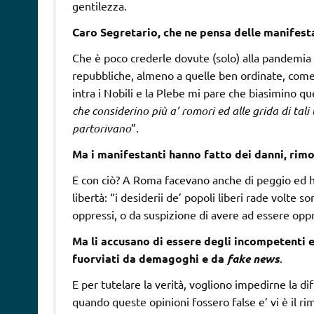
gentilezza.
Caro Segretario, che ne pensa delle manifesta
Che è poco crederle dovute (solo) alla pandemia e
repubbliche, almeno a quelle ben ordinate, come 
intra i Nobili e la Plebe mi pare che biasimino q
che considerino più a’ romori ed alle grida di tali
partorivano
”.
Ma i manifestanti hanno fatto dei danni, rimos
E con ciò? A Roma facevano anche di peggio ed
libertà: “i desiderii de’ popoli liberi rade volte s
oppressi, o da suspizione di avere ad essere oppr
Ma li accusano di essere degli incompetenti e 
fuorviati da demagoghi e da
fake news
.
E per tutelare la verità, vogliono impedirne la d
quando queste opinioni fossero false e’ vi è il 