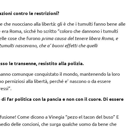
zioni contro le restrizioni?
 che nuocciano alla libertà: gli è che i tumulti fanno bene alle
era Roma, sicché ho scritto “coloro che dannono i tumulti
uelle cose che furono
prima causa del tenere libera Roma, e
 tumulti nascevano, che a’ buoni effetti che quelli
so le transenne, resistito alla polizia.
 hanno comunque conquistato il mondo, mantenendo la loro
ono perniziosi alla libertà, perché e’ nascono o da essere
essi”.
di far politica con la pancia e non con il cuore. Di essere
iffusione! Come dicono a Vinegia “pezo el tacon del buso” E
rimedio delle concioni, che surga qualche uomo da bene che