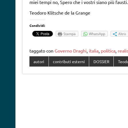
miei tempi no, Spero che i vostri siano più fausti.
Teodoro Klitsche de la Grange
Condividi:
Stampa
WhatsApp
Altro
taggato con
Governo Draghi
,
italia
,
politica
,
reali
autori
contributi esterni
DOSSIER
Teodo