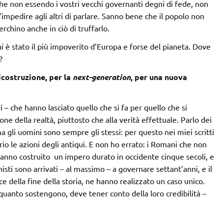
che non essendo i vostri vecchi governanti degni di fede, non
impedire agli altri di parlare. Sanno bene che il popolo non
rchino anche in ciò di truffarlo.
ni è stato il più impoverito d’Europa e forse del pianeta. Dove
?
icostruzione, per la
next-generation
, per una nuova
i – che hanno lasciato quello che si fa per quello che si
e della realtà, piuttosto che alla verità effettuale. Parlo dei
gli uomini sono sempre gli stessi: per questo nei miei scritti
rio le azioni degli antiqui. E non ho errato: i Romani che non
hanno costruito un impero durato in occidente cinque secoli, e
nisti sono arrivati – al massimo – a governare settant’anni, e il
ce della fine della storia, ne hanno realizzato un caso unico.
anto sostengono, deve tener conto della loro credibilità –