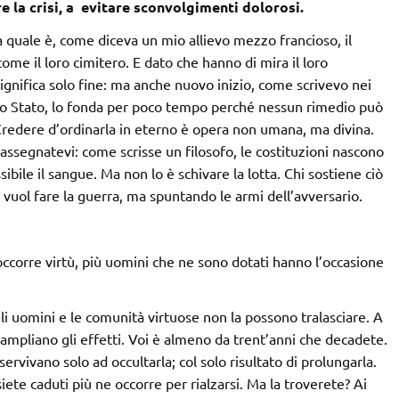
 la crisi, a evitare sconvolgimenti dolorosi.
la quale è, come diceva un mio allievo mezzo francioso, il
 come il loro cimitero. E dato che hanno di mira il loro
 significa solo fine: ma anche nuovo inizio, come scrivevo nei
uno Stato, lo fonda per poco tempo perché nessun rimedio può
. Credere d’ordinarla in eterno è opera non umana, ma divina.
assegnatevi: come scrisse un filosofo, le costituzioni nascono
sibile il sangue. Ma non lo è schivare la lotta. Chi sostiene ciò
ui vuol fare la guerra, ma spuntando le armi dell’avversario.
occorre virtù, più uomini che ne sono dotati hanno l’occasione
gli uomini e le comunità virtuose non la possono tralasciare. A
 ampliano gli effetti. Voi è almeno da trent’anni che decadete.
 servivano solo ad occultarla; col solo risultato di prolungarla.
iete caduti più ne occorre per rialzarsi. Ma la troverete? Ai