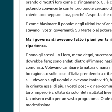
orando dimostri loro come ci s’ingannano. Gli è 
potendo convincerle con le loro parole cercano d’
chiede loro neppure l’ora, perché s’aspetta che ce
E come biasimare il popolo: negli ultimi trent’an
stavano i vostri governanti? Su Marte o al potere
Ma i governanti avevano fatto i piani per la r
ripartenza.
E sono gli stessi – o i loro, meno degni, successor
dovrebbe fare; sono andati dietro all’immaginazion
comunisti. Volevano cambiare la natura umana ma 
ho ragionato sulle cose d’Italia prendendo a crite
s’illudevano sugli uomini e avevano tanta virtù, 
in oriente assai di più. I vostri post – o neo-comu
loro impero è crollato da solo. Bel risultato! Inve
Un misero esito per un vasto programma. Onde qu
modestissima.