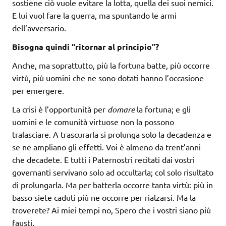
sostiene ciò vuole evitare la lotta, quella dei suoi nemici.
E lui vuol fare la guerra, ma spuntando le armi
dell’avversario.
Bisogna quindi “ritornar al principio”?
Anche, ma soprattutto, più la fortuna batte, più occorre
virtù, più uomini che ne sono dotati hanno l’occasione
per emergere.
La crisi è l’opportunità per
domare
la fortuna; e gli
uomini e le comunità virtuose non la possono
tralasciare. A trascurarla si prolunga solo la decadenza e
se ne ampliano gli effetti. Voi è almeno da trent’anni
che decadete. E tutti i Paternostri recitati dai vostri
governanti servivano solo ad occultarla; col solo risultato
di prolungarla. Ma per batterla occorre tanta virtù: più in
basso siete caduti più ne occorre per rialzarsi. Ma la
troverete? Ai miei tempi no, Spero che i vostri siano più
fausti.