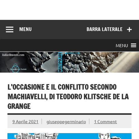
Skip
to
Italia e il mondo
content
MENU
BARRA LATERALE
MENU
L’OCCASIONE E IL CONFLITTO SECONDO
MACHIAVELLI, DI TEODORO KLITSCHE DE LA
GRANGE
9 Aprile 2021
giuseppegerminario
1 Comment