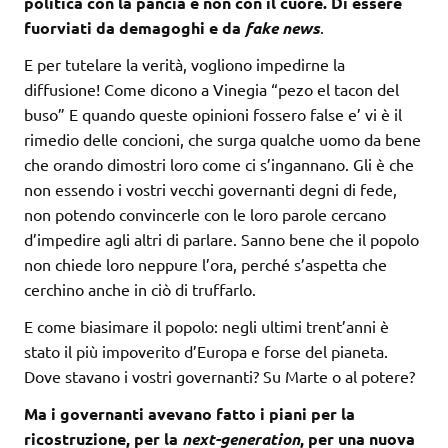
politica con la pancia e non con il cuore. Di essere
fuorviati da demagoghi e da
fake news
.
E per tutelare la verità, vogliono impedirne la
diffusione! Come dicono a Vinegia “pezo el tacon del
buso” E quando queste opinioni fossero false e’ vi è il
rimedio delle concioni, che surga qualche uomo da bene
che orando dimostri loro come ci s’ingannano. Gli è che
non essendo i vostri vecchi governanti degni di fede,
non potendo convincerle con le loro parole cercano
d’impedire agli altri di parlare. Sanno bene che il popolo
non chiede loro neppure l’ora, perché s’aspetta che
cerchino anche in ciò di truffarlo.
E come biasimare il popolo: negli ultimi trent’anni è
stato il più impoverito d’Europa e forse del pianeta.
Dove stavano i vostri governanti? Su Marte o al potere?
Ma i governanti avevano fatto i piani per la
ricostruzione, per la
next-generation
, per una nuova