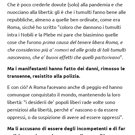
Che è poco crederle dovute (solo) alla pandemia e che
nuocciano alla libertà: gli è che i tumulti fanno bene alle
repubbliche, almeno a quelle ben ordinate, come era
Roma, sicché ho scritto “coloro che dannono i tumulti
intra i Nobili e la Plebe mi pare che biasimino quelle
cose che furono
prima causa del tenere libera Roma, e
che considerino più a’ romori ed alle grida di tali tumulti
nascevano, che a’ buoni effetti che quelli partorivano
”.
Ma i manifestanti hanno fatto dei danni, rimosso le
transenne, resistito alla polizia.
E con ciò? A Roma facevano anche di peggio ed hanno
comunque conquistato il mondo, mantenendo la loro
libertà: “i desiderii de’ popoli liberi rade volte sono
perniziosi alla libertà, perché e’ nascono o da essere
oppressi, o da suspizione di avere ad essere oppressi”.
Ma li accusano di essere degli incompetenti e di far