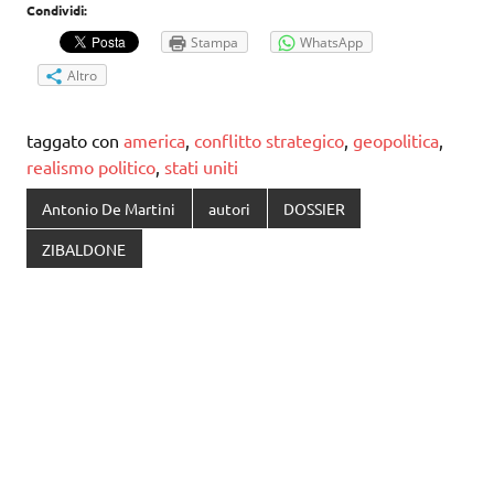
Condividi:
Stampa
WhatsApp
Altro
taggato con
america
,
conflitto strategico
,
geopolitica
,
realismo politico
,
stati uniti
Antonio De Martini
autori
DOSSIER
ZIBALDONE