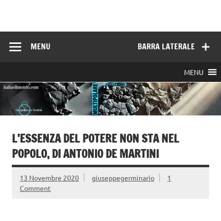
Skip
to
Italia e il mondo
content
MENU
BARRA LATERALE
MENU
L’ESSENZA DEL POTERE NON STA NEL
POPOLO, DI ANTONIO DE MARTINI
13 Novembre 2020
giuseppegerminario
1
Comment