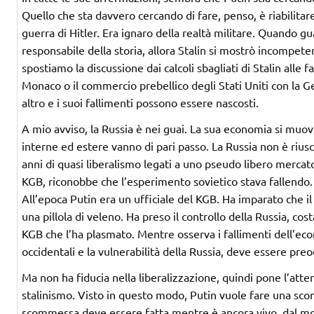
Quello che sta davvero cercando di fare, penso, è riabilitare 
guerra di Hitler. Era ignaro della realtà militare. Quando
responsabile della storia, allora Stalin si mostrò incompe
spostiamo la discussione dai calcoli sbagliati di Stalin alle 
Monaco o il commercio prebellico degli Stati Uniti con la G
altro e i suoi fallimenti possono essere nascosti.
A mio avviso, la Russia è nei guai. La sua economia si muove
interne ed estere vanno di pari passo. La Russia non è riu
anni di quasi liberalismo legati a uno pseudo libero mercat
KGB, riconobbe che l’esperimento sovietico stava fallendo. 
All’epoca Putin era un ufficiale del KGB. Ha imparato che il
una pillola di veleno. Ha preso il controllo della Russia, 
KGB che l’ha plasmato. Mentre osserva i fallimenti dell’eco
occidentali e la vulnerabilità della Russia, deve essere p
Ma non ha fiducia nella liberalizzazione, quindi pone l’atten
stalinismo. Visto in questo modo, Putin vuole fare una sc
scommessa deve essere fatta mentre è ancora vivo, dal mom