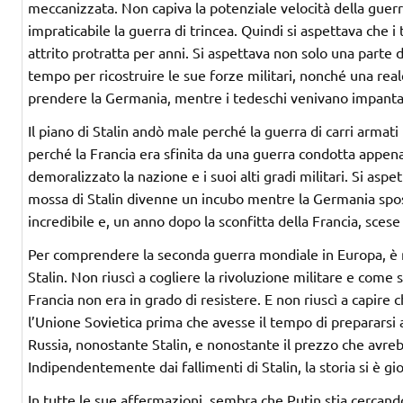
meccanizzata. Non capiva la potenziale velocità della guerr
impraticabile la guerra di trincea. Quindi si aspettava che 
attrito protratta per anni. Si aspettava non solo una parte d
tempo per ricostruire le sue forze militari, nonché una real
prendere la Germania, mentre i tedeschi venivano impantan
Il piano di Stalin andò male perché la guerra di carri armat
perché la Francia era sfinita da una guerra condotta app
demoralizzato la nazione e i suoi alti gradi militari. Si asp
mossa di Stalin divenne un incubo mentre la Germania spost
incredibile e, un anno dopo la sconfitta della Francia, sces
Per comprendere la seconda guerra mondiale in Europa, è
Stalin. Non riuscì a cogliere la rivoluzione militare e come si
Francia non era in grado di resistere. E non riuscì a capire c
l’Unione Sovietica prima che avesse il tempo di prepararsi a
Russia, nonostante Stalin, e nonostante il prezzo che avreb
Indipendentemente dai fallimenti di Stalin, la storia si è gi
In tutte le sue affermazioni, sembra che Putin stia cercand