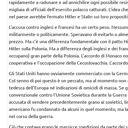
rapidamente a radunare e ad annichilire ogni possibile resist
migliaia di ufficiali dell’esercito polacco catturati. L’idea 
nel paese avrebbe fermato Hitler e Stalin sui loro proposit
L’accusa contro inglesi e francesi ha un certo peso. Nessun
militarmente o politicamente. Speravano di evitarlo o almeno
prezzo. Ma c’è una differenza fondamentale con il patto Hit
Hitler sulla Polonia. Ma a differenza degli inglesi e dei fran
occupano) gran parte della Polonia. L’accordo di Monaco no
cooperativa e l’occupazione della Cecoslovacchia. L’accordo
Gli Stati Uniti hanno ovviamente commerciato con la Germani
Col senno di poi questo è un peccato, ma al momento non c
tedesca dell’Europa né indicazioni di omicidi di massa. Se g
convenzionale contro l’Unione Sovietica durante la Guerr
accusata di vendere precedentemente grano ai sovietici, lim
americano fu condannato da alcuni in quel momento, ma la
nel corso della guerra.
Ciò che contava erano le massicce spedizioni da parte dei sov