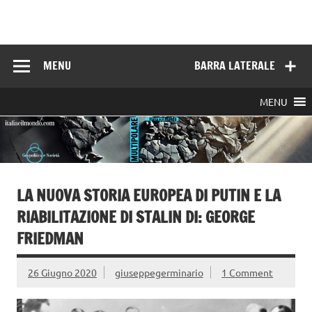
Skip
to
Italia e il mondo
content
MENU
BARRA LATERALE
MENU
LA NUOVA STORIA EUROPEA DI PUTIN E LA
RIABILITAZIONE DI STALIN DI: GEORGE
FRIEDMAN
26 Giugno 2020
giuseppegerminario
1 Comment