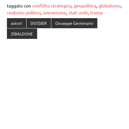
taggato con
conflitto strategico
,
geopolitica
,
globalismo
,
realismo politico
,
sovranismo
,
stati uniti
,
trump
autori
DOSSIER
Giuseppe Germinario
ZIBALDONE