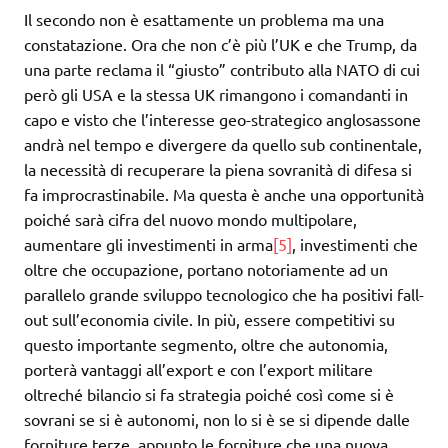
Il secondo non è esattamente un problema ma una
constatazione. Ora che non c’è più l’UK e che Trump, da
una parte reclama il “giusto” contributo alla NATO di cui
però gli USA e la stessa UK rimangono i comandanti in
capo e visto che l’interesse geo-strategico anglosassone
andrà nel tempo e divergere da quello sub continentale,
la necessità di recuperare la piena sovranità di difesa si
fa improcrastinabile. Ma questa è anche una opportunità
poiché sarà cifra del nuovo mondo multipolare,
aumentare gli investimenti in arma
[5]
, investimenti che
oltre che occupazione, portano notoriamente ad un
parallelo grande sviluppo tecnologico che ha positivi fall-
out sull’economia civile. In più, essere competitivi su
questo importante segmento, oltre che autonomia,
porterà vantaggi all’export e con l’export militare
oltreché bilancio si fa strategia poiché così come si è
sovrani se si è autonomi, non lo si è se si dipende dalle
forniture terze, appunto le forniture che una nuova