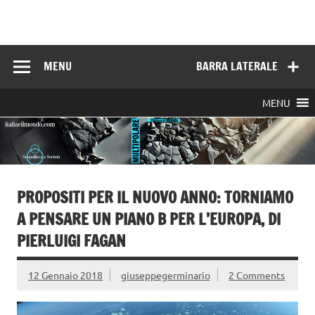
Skip
to
Italia e il mondo
content
MENU
BARRA LATERALE
MENU
PROPOSITI PER IL NUOVO ANNO: TORNIAMO
A PENSARE UN PIANO B PER L’EUROPA, DI
PIERLUIGI FAGAN
12 Gennaio 2018
giuseppegerminario
2 Comments