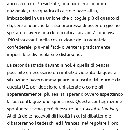
ancora con un Presidente, una bandiera, un inno
nazionale, una squadra di calcio e poco altro,
imbozzolati in una Unione che ci toglie più di quanto ci
dà, senza neanche la falsa promessa di poter un giorno
sperare di avere una democratica sovranità condivisa.
Più si va avanti nella costruzione della ragnatela
confederale, più -nei fatti- diventerà praticamente
impossibile divincolarsi e disfarsene.
La seconda strada davanti a noi, è quella di pensar
possibile e necessario un rimbalzo violento da questa
situazione ovvero immaginare una uscita dall’euro e da
questa UE, per decisione unilaterale o come gli
apparentemente più realisti sperano ovvero aspettando
la sua conflagrazione spontanea. Questa conflagrazione
spontanea rischia però di essere puro
wishful thinking
.
Al di là delle notevoli difficoltà in cui si dibattono e
dibatteranno i tedeschi ed i francesi nel regolare i loro
contraddittori reciproci rapporti di potere all’interno dei