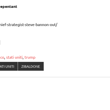
repentant
ief-strategist-steve-bannon-out/
ico
,
stati uniti
,
trump
ATI UNITI
ZIBALDONE