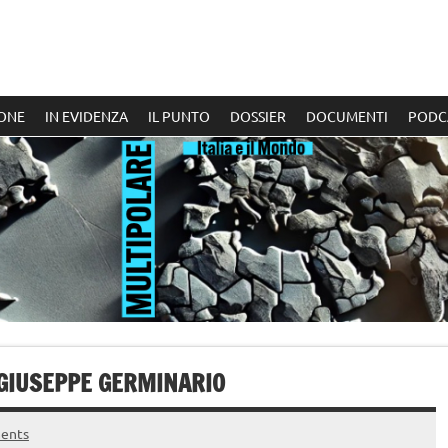
ONE
IN EVIDENZA
IL PUNTO
DOSSIER
DOCUMENTI
PODC
 GIUSEPPE GERMINARIO
ents