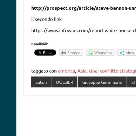
http://prospect.org/article/steve-bannon-un
il secondo link
https://www.infowars.com/report-white-house-ch
Condividi:
Stampa
WhatsApp
Altro
taggato con
america
,
Asia
,
cina
,
conflitto strateg
autori
DOSSIER
Giuseppe Germinario
ST