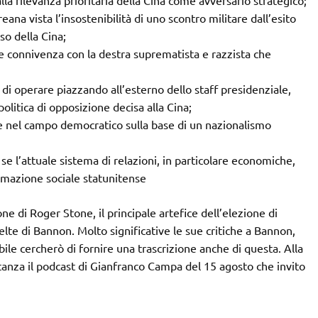
lla rilevanza prioritaria della Cina come avversario strategico;
reana vista l’insostenibilità di uno scontro militare dall’esito
so della Cina;
 e connivenza con la destra suprematista e razzista che
a di operare piazzando all’esterno dello staff presidenziale,
politica di opposizione decisa alla Cina;
he nel campo democratico sulla base di un nazionalismo
se l’attuale sistema di relazioni, in particolare economiche,
ormazione sociale statunitense
e di Roger Stone, il principale artefice dell’elezione di
celte di Bannon. Molto significative le sue critiche a Bannon,
ile cercherò di fornire una trascrizione anche di questa. Alla
anza il podcast di Gianfranco Campa del 15 agosto che invito