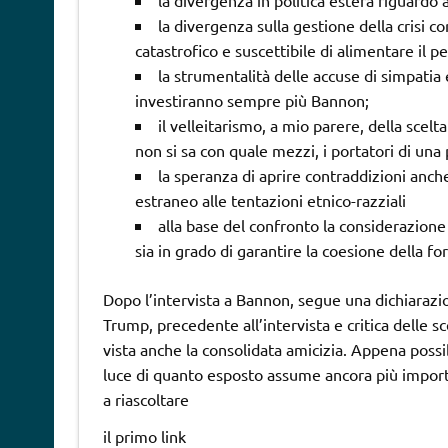
la divergenza in politica estera riguardo a
la divergenza sulla gestione della crisi co
catastrofico e suscettibile di alimentare il pe
la strumentalità delle accuse di simpatia
investiranno sempre più Bannon;
il velleitarismo, a mio parere, della scelt
non si sa con quale mezzi, i portatori di una 
la speranza di aprire contraddizioni anc
estraneo alle tentazioni etnico-razziali
alla base del confronto la considerazione 
sia in grado di garantire la coesione della f
Dopo l’intervista a Bannon, segue una dichiarazion
Trump, precedente all’intervista e critica delle s
vista anche la consolidata amicizia. Appena possib
luce di quanto esposto assume ancora più import
a riascoltare
il primo link