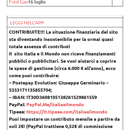
Fred Gao
16 luglio
LEGGI NELL’APP
CONTRIBUITE!!! La situazione finanziaria del sito
sta diventando insostenibile per la ormai quasi
totale assenza di contributi
Il sito Italia e il Mondo non riceve finanziamenti
pubblici o pubblicitari. Se vuoi aiutarci a coprire
le spese di gestione (circa 6.000 € all’anno), ecco
come puoi contribuire:
– Postepay Evolution: Giuseppe Germinario –
5333171135855704;
– IBAN: IT30D3608105138261529861559
PayPal:
PayPal.Me/italiaeilmondo
Tipeee:
https://it.tipeee.com/italiaeilmondo
Puoi impostare un contributo mensile a partire da
soli 2€! (PayPal trattiene 0,52€ di commissione