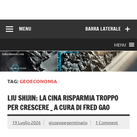
Skip
to
Italia e il mondo
content
MENU
BARRA LATERALE
MENU
TAG:
GEOECONOMIA
LIU SHIJIN: LA CINA RISPARMIA TROPPO
PER CRESCERE _ A CURA DI FRED GAO
19 Luglio 2026
giuseppegerminario
1 Comment