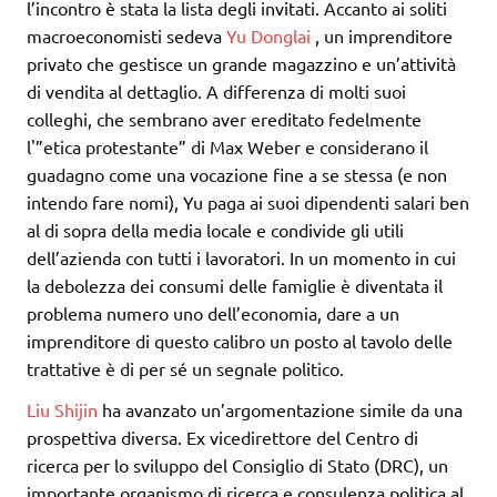
l’incontro è stata la lista degli invitati. Accanto ai soliti
macroeconomisti sedeva
Yu Donglai
, un imprenditore
privato che gestisce un grande magazzino e un’attività
di vendita al dettaglio. A differenza di molti suoi
colleghi, che sembrano aver ereditato fedelmente
l'”etica protestante” di Max Weber e considerano il
guadagno come una vocazione fine a se stessa (e non
intendo fare nomi), Yu paga ai suoi dipendenti salari ben
al di sopra della media locale e condivide gli utili
dell’azienda con tutti i lavoratori. In un momento in cui
la debolezza dei consumi delle famiglie è diventata il
problema numero uno dell’economia, dare a un
imprenditore di questo calibro un posto al tavolo delle
trattative è di per sé un segnale politico.
Liu Shijin
ha avanzato un’argomentazione simile da una
prospettiva diversa. Ex vicedirettore del Centro di
ricerca per lo sviluppo del Consiglio di Stato (DRC), un
importante organismo di ricerca e consulenza politica al