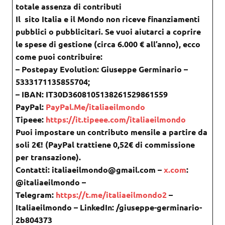
totale assenza di contributi
Il sito Italia e il Mondo non riceve finanziamenti
pubblici o pubblicitari. Se vuoi aiutarci a coprire
le spese di gestione (circa 6.000 € all’anno), ecco
come puoi contribuire:
– Postepay Evolution: Giuseppe Germinario –
5333171135855704;
– IBAN: IT30D3608105138261529861559
PayPal:
PayPal.Me/italiaeilmondo
Tipeee:
https://it.tipeee.com/italiaeilmondo
Puoi impostare un contributo mensile a partire da
soli 2€! (PayPal trattiene 0,52€ di commissione
per transazione).
Contatti: italiaeilmondo@gmail.com –
x.com
:
@italiaeilmondo –
Telegram:
https://t.me/italiaeilmondo2
–
Italiaeilmondo – LinkedIn: /giuseppe-germinario-
2b804373