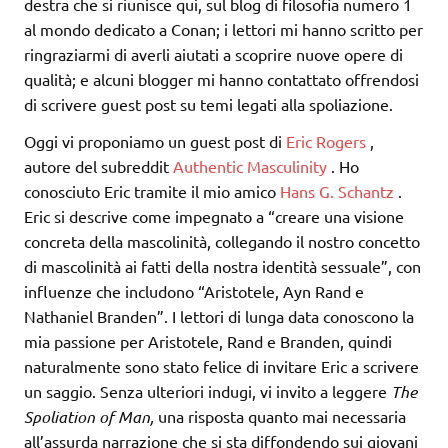
destra che si riunisce qui, sul blog di filosofia numero 1
al mondo dedicato a Conan; i lettori mi hanno scritto per
ringraziarmi di averli aiutati a scoprire nuove opere di
qualità; e alcuni blogger mi hanno contattato offrendosi
di scrivere guest post su temi legati alla spoliazione.
Oggi vi proponiamo un guest post di
Eric Rogers
,
autore del subreddit
Authentic Masculinity
. Ho
conosciuto Eric tramite il mio amico
Hans G. Schantz
.
Eric si descrive come impegnato a “creare una visione
concreta della mascolinità, collegando il nostro concetto
di mascolinità ai fatti della nostra identità sessuale”, con
influenze che includono “Aristotele, Ayn Rand e
Nathaniel Branden”. I lettori di lunga data conoscono la
mia passione per Aristotele, Rand e Branden, quindi
naturalmente sono stato felice di invitare Eric a scrivere
un saggio. Senza ulteriori indugi, vi invito a leggere
The
Spoliation of Man,
una risposta quanto mai necessaria
all’assurda narrazione che si sta diffondendo sui giovani