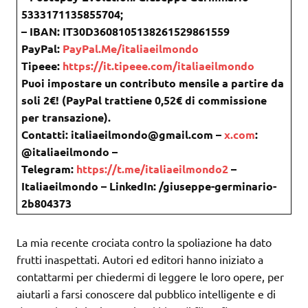
5333171135855704;
– IBAN: IT30D3608105138261529861559
PayPal:
PayPal.Me/italiaeilmondo
Tipeee:
https://it.tipeee.com/italiaeilmondo
Puoi impostare un contributo mensile a partire da
soli 2€! (PayPal trattiene 0,52€ di commissione
per transazione).
Contatti: italiaeilmondo@gmail.com –
x.com
:
@italiaeilmondo –
Telegram:
https://t.me/italiaeilmondo2
–
Italiaeilmondo – LinkedIn: /giuseppe-germinario-
2b804373
La mia recente crociata contro la spoliazione ha dato
frutti inaspettati. Autori ed editori hanno iniziato a
contattarmi per chiedermi di leggere le loro opere, per
aiutarli a farsi conoscere dal pubblico intelligente e di