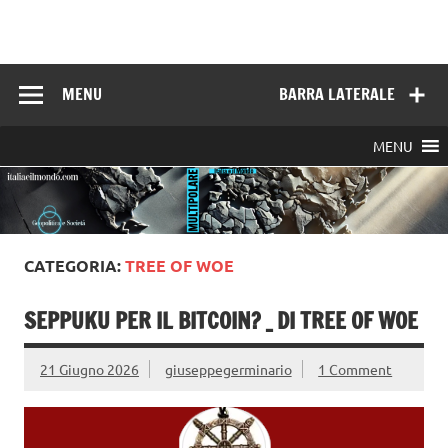
Skip
to
Italia e il mondo
content
MENU
BARRA LATERALE
MENU
CATEGORIA:
TREE OF WOE
SEPPUKU PER IL BITCOIN? _ DI TREE OF WOE
21 Giugno 2026
giuseppegerminario
1 Comment