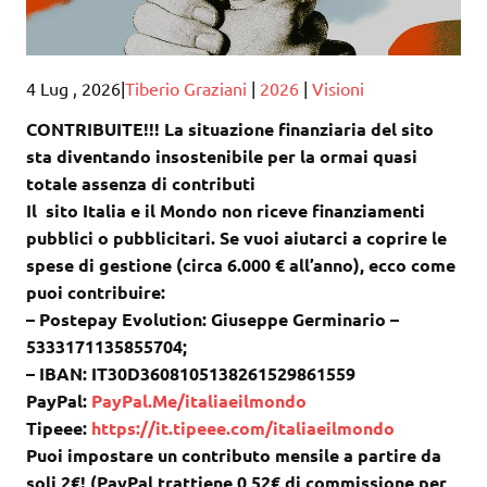
4 Lug , 2026|
Tiberio Graziani
|
2026
|
Visioni
CONTRIBUITE!!! La situazione finanziaria del sito
sta diventando insostenibile per la ormai quasi
totale assenza di contributi
Il sito Italia e il Mondo non riceve finanziamenti
pubblici o pubblicitari. Se vuoi aiutarci a coprire le
spese di gestione (circa 6.000 € all’anno), ecco come
puoi contribuire:
– Postepay Evolution: Giuseppe Germinario –
5333171135855704;
– IBAN: IT30D3608105138261529861559
PayPal:
PayPal.Me/italiaeilmondo
Tipeee:
https://it.tipeee.com/italiaeilmondo
Puoi impostare un contributo mensile a partire da
soli 2€! (PayPal trattiene 0,52€ di commissione per