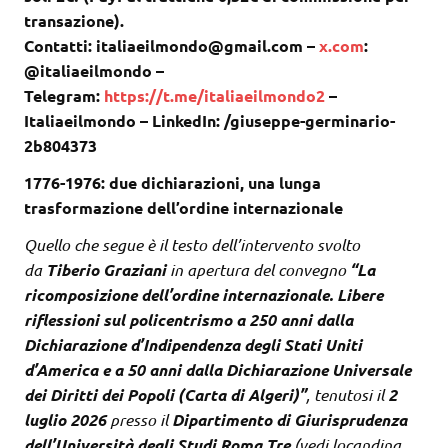
transazione).
Contatti: italiaeilmondo@gmail.com –
x.com
:
@italiaeilmondo –
Telegram:
https://t.me/italiaeilmondo2
–
Italiaeilmondo – LinkedIn: /giuseppe-germinario-
2b804373
1776-1976: due dichiarazioni, una lunga
trasformazione dell’ordine internazionale
Quello che segue è il testo dell’intervento svolto
da
Tiberio Graziani
in apertura del convegno
“La
ricomposizione dell’ordine internazionale. Libere
riflessioni sul policentrismo a 250 anni dalla
Dichiarazione d’Indipendenza degli Stati Uniti
d’America e a 50 anni dalla Dichiarazione Universale
dei Diritti dei Popoli (Carta di Algeri)”
, tenutosi il
2
luglio 2026
presso il
Dipartimento di Giurisprudenza
dell’Università degli Studi Roma Tr
e
(vedi locandina