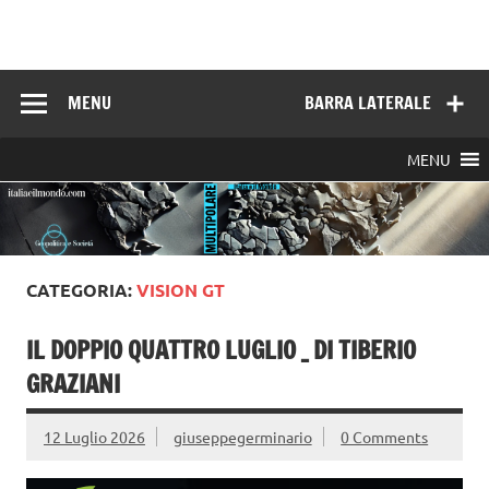
Skip
to
Italia e il mondo
content
MENU
BARRA LATERALE
MENU
CATEGORIA:
VISION GT
IL DOPPIO QUATTRO LUGLIO _ DI TIBERIO
GRAZIANI
12 Luglio 2026
giuseppegerminario
0 Comments