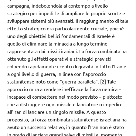
campagna, indebolendola al contempo a livello
strategico per impedirle di ampliare le proprie scorte e
sviluppare sistemi più avanzati. Il raggiungimento di tale
effetto strategico era particolarmente cruciale, poiché
uno degli obiettivi bellici fondamentali di Israele è
quello di eliminare la minaccia a lungo termine
rappresentata dai missili iraniani. La forza combinata ha
ottenuto gli effetti operativi e strategici previsti
colpendo rapidamente i centri di gravità in tutto l’Iran e
a ogni livello di guerra, in linea con l’approccio
statunitense noto come “guerra parallela”. [2] Tale
approccio mira a rendere inefficace la forza nemica –
incapace di combattere nel modo previsto – piuttosto
che a distruggere ogni missile e lanciatore o impedire
all’Iran di lanciare un singolo missile. A questo
proposito, la forza combinata statunitense-israeliana ha
avuto un successo relativo, in quanto l’Iran non è stato
in grado di lanciare grandi salve di missili al momento