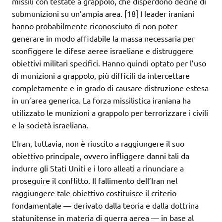
missili con testate a grappolo, che disperdono decine di
submunizioni su un’ampia area. [18] I leader iraniani
hanno probabilmente riconosciuto di non poter
generare in modo affidabile la massa necessaria per
sconfiggere le difese aeree israeliane e distruggere
obiettivi militari specifici. Hanno quindi optato per l’uso
di munizioni a grappolo, più difficili da intercettare
completamente e in grado di causare distruzione estesa
in un’area generica. La forza missilistica iraniana ha
utilizzato le munizioni a grappolo per terrorizzare i civili
e la società israeliana.
L’Iran, tuttavia, non è riuscito a raggiungere il suo
obiettivo principale, ovvero infliggere danni tali da
indurre gli Stati Uniti e i loro alleati a rinunciare a
proseguire il conflitto. Il fallimento dell’Iran nel
raggiungere tale obiettivo costituisce il criterio
fondamentale — derivato dalla teoria e dalla dottrina
statunitense in materia di guerra aerea — in base al