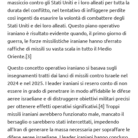
massiccio contro gli Stati Uniti e i loro alleati per tutta la
durata del conflitto, nel tentativo di infliggere perdite
così ingenti da esaurire la volontà di combattere degli
Stati Uniti e dei loro alleati. Questo piano operativo
iraniano è risultato evidente quando, il primo giorno di
guerra, le forze missilistiche iraniane hanno sferrato
raffiche di missili su vasta scala in tutto il Medio
Oriente.[3]
Questo concetto operativo iraniano si basava sugli
insegnamenti tratti dai lanci di missili contro Israele nel
2024 e nel 2025. I leader iraniani si resero conto di non
essere in grado di penetrare in modo affidabile le difese
aeree israeliane e di distruggere obiettivi militari precisi
per ottenere effetti operativi significativi.[4] Troppi
missili iraniani avrebbero funzionato male, mancato il
bersaglio o sarebbero stati intercettati, impedendo
all’Iran di generare la massa necessaria per sopraffare le
difese aeree israeliane. I leader iraniani hanno concluso