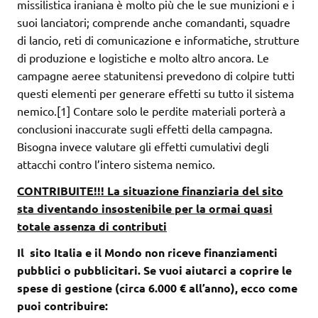
missilistica iraniana è molto più che le sue munizioni e i
suoi lanciatori; comprende anche comandanti, squadre
di lancio, reti di comunicazione e informatiche, strutture
di produzione e logistiche e molto altro ancora. Le
campagne aeree statunitensi prevedono di colpire tutti
questi elementi per generare effetti su tutto il sistema
nemico.[1] Contare solo le perdite materiali porterà a
conclusioni inaccurate sugli effetti della campagna.
Bisogna invece valutare gli effetti cumulativi degli
attacchi contro l’intero sistema nemico.
CONTRIBUITE!!! La situazione finanziaria del sito
sta diventando insostenibile per la ormai quasi
totale assenza di contributi
Il sito Italia e il Mondo non riceve finanziamenti
pubblici o pubblicitari. Se vuoi aiutarci a coprire le
spese di gestione (circa 6.000 € all’anno), ecco come
puoi contribuire: