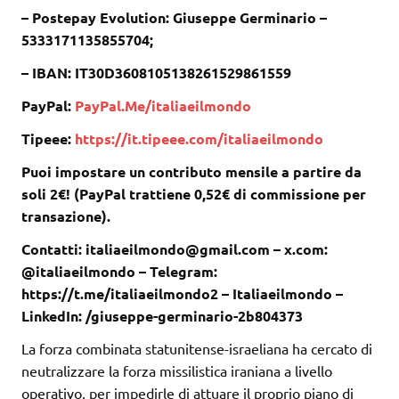
– Postepay Evolution: Giuseppe Germinario –
5333171135855704;
– IBAN: IT30D3608105138261529861559
PayPal:
PayPal.Me/italiaeilmondo
Tipeee:
https://it.tipeee.com/italiaeilmondo
Puoi impostare un contributo mensile a partire da
soli 2€! (PayPal trattiene 0,52€ di commissione per
transazione).
Contatti: italiaeilmondo@gmail.com – x.com:
@italiaeilmondo – Telegram:
https://t.me/italiaeilmondo2 – Italiaeilmondo –
LinkedIn: /giuseppe-germinario-2b804373
La forza combinata statunitense-israeliana ha cercato di
neutralizzare la forza missilistica iraniana a livello
operativo, per impedirle di attuare il proprio piano di