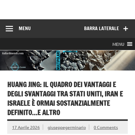
Skip
to
Italia e il mondo
content
MENU
BARRA LATERALE
MENU
HUANG JING: IL QUADRO DEI VANTAGGI E
DEGLI SVANTAGGI TRA STATI UNITI, IRAN E
ISRAELE È ORMAI SOSTANZIALMENTE
DEFINITO…E ALTRO
17 Aprile 2026
giuseppegerminario
0 Comments