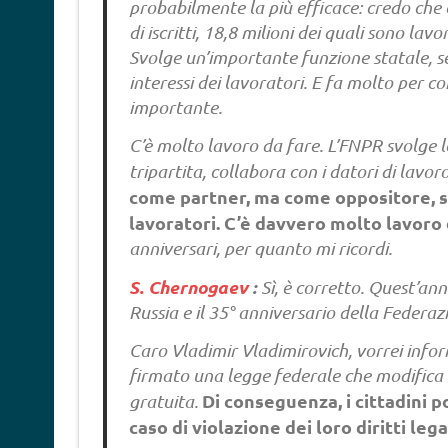
probabilmente la più efficace: credo che c
di iscritti, 18,8 milioni dei quali sono lav
Svolge un’importante funzione statale, se
interessi dei lavoratori. E fa molto per co
importante.
C’è molto lavoro da fare. L’FNPR svolge l
tripartita, collabora con i datori di lavor
come partner, ma come oppositore, svo
lavoratori. C’è davvero molto lavoro 
anniversari, per quanto mi ricordi.
S. Chernogaev
:
Sì, è corretto. Quest’an
Russia e il 35° anniversario della Federaz
Caro Vladimir Vladimirovich, vorrei infor
firmato una legge federale che modifica l’
Di conseguenza, i cittadini p
gratuita.
caso di violazione dei loro diritti lega