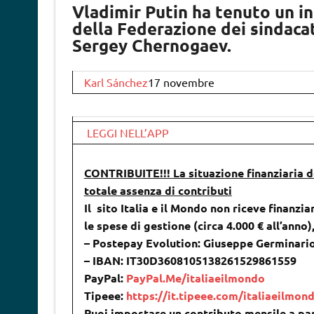
Vladimir Putin ha tenuto un in
della Federazione dei sindacat
Sergey Chernogaev.
Karl Sánchez
17 novembre
LEGGI NELL’APP
CONTRIBUITE!!! La situazione finanziaria de
totale assenza di contributi
Il sito Italia e il Mondo non riceve finanzia
le spese di gestione (circa 4.000 € all’anno
– Postepay Evolution: Giuseppe Germinari
– IBAN: IT30D3608105138261529861559
PayPal:
PayPal.Me/italiaeilmondo
Tipeee:
https://it.tipeee.com/italiaeilmon
Puoi impostare un contributo mensile a par