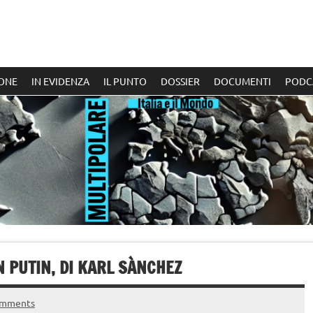
ONE
IN EVIDENZA
IL PUNTO
DOSSIER
DOCUMENTI
PODC
N PUTIN, DI KARL SÀNCHEZ
omments