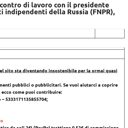
contro di lavoro con il presidente
i indipendenti della Russia (FNPR),
l sito sta diventando insostenibile per la ormai quasi
menti pubblici o pubblicitari. Se vuoi aiutarci a coprire
), ecco come puoi contribuire:
o – 5333171135855704;
do
tire da soli 2€! (PayPal trattiene 0,52€ di commissione