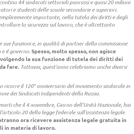
ontino 44 sindacati settoriali panrussi e quasi 20 milioni
oratori e studenti delle scuole secondarie e superiori.
mplicemente importante, nella tutela dei diritti e degli
ntrollare la sicurezza sul lavoro, che è altrettanto
e sue funzioni e, in qualità di partner della commissione
Spesso, molto spesso, non agisce
o e il governo.
lgendo la sua funzione di tutela dei diritti dei
da fare.
Tuttavia, quest’anno celebriamo anche diversi
no ricorre il 120° anniversario del movimento sindacale in
ione dei Sindacati Indipendenti della Russia.
marti che il 4 novembre, Giorno dell’Unità Nazionale, hai
articolo 20 della legge federale sull’assistenza legale
otranno ora ricevere assistenza legale gratuita in
li in materia di lavoro.