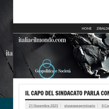
Skip
to
content
Italia e il mondo
HOME
ZIBALD
IL CAPO DEL SINDACATO PARLA CO
21 Novembre 2025
giuseppegerminario
0 C