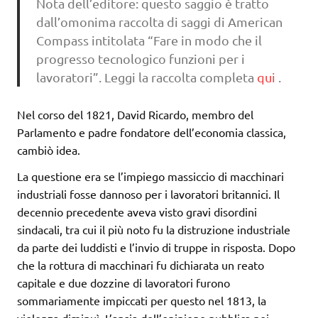
Nota dell’editore: questo saggio è tratto
dall’omonima raccolta di saggi di American
Compass intitolata “Fare in modo che il
progresso tecnologico funzioni per i
lavoratori”. Leggi la raccolta completa
qui
.
Nel corso del 1821, David Ricardo, membro del
Parlamento e padre fondatore dell’economia classica,
cambiò idea.
La questione era se l’impiego massiccio di macchinari
industriali fosse dannoso per i lavoratori britannici. Il
decennio precedente aveva visto gravi disordini
sindacali, tra cui il più noto fu la distruzione industriale
da parte dei luddisti e l’invio di truppe in risposta. Dopo
che la rottura di macchinari fu dichiarata un reato
capitale e due dozzine di lavoratori furono
sommariamente impiccati per questo nel 1813, la
violenza diminuì. L’ansia dell’opinione pubblica nei