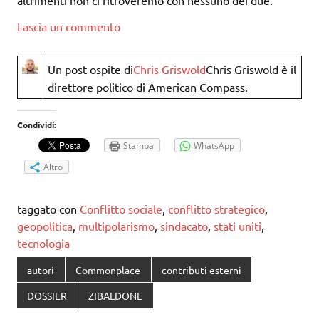
Lascia un commento
Un post ospite di
Chris Griswold
Chris Griswold è il
direttore politico di American Compass.
Condividi:
Stampa
WhatsApp
Altro
taggato con
Conflitto sociale
,
conflitto strategico
,
geopolitica
,
multipolarismo
,
sindacato
,
stati uniti
,
tecnologia
autori
Commonplace
contributi esterni
DOSSIER
ZIBALDONE