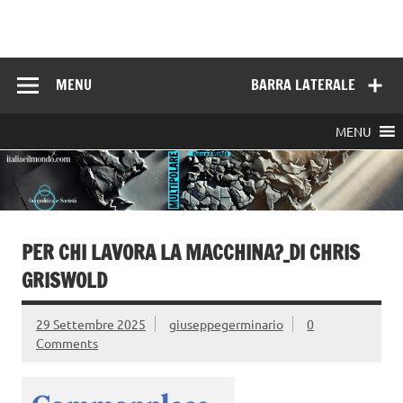
Skip
to
Italia e il mondo
content
MENU
BARRA LATERALE
MENU
PER CHI LAVORA LA MACCHINA?_DI CHRIS
GRISWOLD
29 Settembre 2025
giuseppegerminario
0
Comments