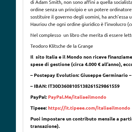
di Adam Smith, non sono affini a quella socialista 
ordine senza un principio e un potere ordinatore
sostituire il governo degli uomini, ha anch’essa 
Hauriou che ogni ordine giuridico è l’involucro (
c
Nel complesso un libro che merita di essere letto 
Teodoro Klitsche de la Grange
Il sito Italia e il Mondo non riceve finanziame
spese di gestione (circa 4.000 € all’anno), ec
– Postepay Evolution: Giuseppe Germinario 
– IBAN: IT30D3608105138261529861559
PayPal:
PayPal.Me/italiaeilmondo
Tipeee:
https://it.tipeee.com/italiaeilmondo
Puoi impostare un contributo mensile a partir
transazione).