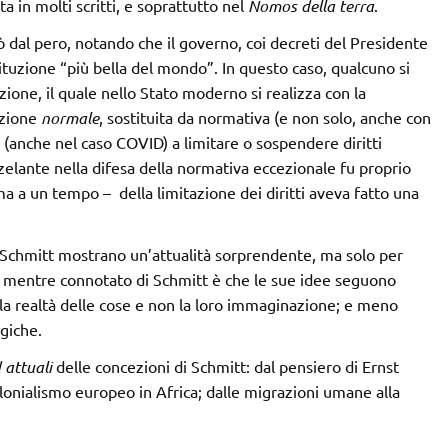
a in molti scritti, e soprattutto nel
Nomos della terra
.
cò dal pero, notando che il governo, coi decreti del Presidente
ostituzione “più bella del mondo”. In questo caso, qualcuno si
zione, il quale nello Stato moderno si realizza con la
azione
normale
, sostituita da normativa (e non solo, anche con
 (anche nel caso COVID) a limitare o sospendere diritti
ù zelante nella difesa della normativa eccezionale fu proprio
ma a un tempo – della limitazione dei diritti aveva fatto una
di Schmitt mostrano un’attualità sorprendente, ma solo per
co; mentre connotato di Schmitt è che le sue idee seguono
la realtà delle cose e non la loro immaginazione; e meno
ogiche.
d attuali
delle concezioni di Schmitt: dal pensiero di Ernst
olonialismo europeo in Africa; dalle migrazioni umane alla