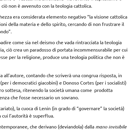
, ciò non è avvenuto con la teologia cattolica.
cchezza era considerata elemento negativo “la visione cattolica
ioni della materia e dello spirito, cercando di non frustrare il
ondo”.
ibadire come sia nel deismo che vada rintracciata la teologia
via, ciò crea un paradosso di portata incommensurabile per cui
sse per la religione, produce una teologia politica che non è
all’autore, contando che scriverà una congrua risposta, in
 (per i democratici giacobini) e Donoso Cortes (per i socialisti)
 loro sottesa, ritenendo la società umana come prodotta
enza che fosse necessario un sovrano.
ariato), la cuoca di Lenin (in grado di “governare” la società)
cui l’autorità è superflua.
ontemporanee, che derivano (deviandola) dalla
mano invisibile