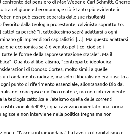
l confronto del pensiero di Max Weber e Carl Schmitt, Gnerre
o tra religione ed economia, e ciò è tanto più evidente in
ber, non può essere separata dalle sue risultanti
o favorito dalla teologia protestante, calvinista soprattutto.
 cattolica perché “il cattolicesimo saprà adattarsi a ogni
dominano gli imprenditori capitalistici […]. Ma questo adattarsi
tuazione economica sarà divenuto politico, cioè se i
n tutte le forme della rappresentazione statale”. Ma il
blica”. Quanto al liberalismo, “controparte ideologica
onsiderazioni di Donoso Cortes, molto simili a quelle
a un fondamento radicale, ma solo il liberalismo era riuscito a
i ogni punto di riferimento essenziale, allontanando Dio dal
iberalismo, concepisce un Dio creatore, ma non interveniente
la teologia cattolica e l’ateismo quella delle correnti
 costituzionali dell’89, i quali avevano inventato una forma
on agisce e non interviene nella politica (regna ma non
zione e “l’ascesi intramondana” ha favorito il capitalismo e