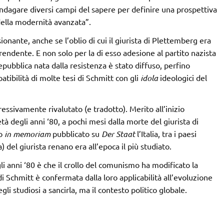
 indagare diversi campi del sapere per definire una prospettiva
 della modernità avanzata”.
sionante, anche se l’oblio di cui il giurista di Plettemberg era
ndente. E non solo per la di esso adesione al partito nazista
Repubblica nata dalla resistenza è stato diffuso, perfino
atibilità di molte tesi di Schmitt con gli
idola
ideologici del
ressivamente rivalutato (e tradotto). Merito all’inizio
tà degli anni ‘80, a pochi mesi dalla morte del giurista di
io
in memoriam
pubblicato su
Der Staat
l’Italia, tra i paesi
) del giurista renano era all’epoca il più studiato.
gli anni ‘80 è che il crollo del comunismo ha modificato la
di Schmitt è confermata dalla loro applicabilità all’evoluzione
gli studiosi a sancirla, ma il contesto politico globale.