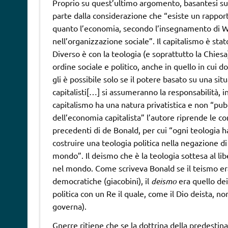
Proprio su quest’ultimo argomento, basantesi su
parte dalla considerazione che “esiste un rapport
quanto l’economia, secondo l’insegnamento di We
nell’organizzazione sociale”. Il capitalismo è stat
Diverso è con la teologia (e soprattutto la Chiesa)
ordine sociale e politico, anche in quello in cui 
gli è possibile solo se il potere basato su una si
capitalisti[…] si assumeranno la responsabilità, i
capitalismo ha una natura privatistica e non “pub
dell’economia capitalista” l’autore riprende le c
precedenti di de Bonald, per cui “ogni teologia h
costruire una teologia politica nella negazione d
mondo”. Il deismo che è la teologia sottesa al l
nel mondo. Come scriveva Bonald se il teismo era 
democratiche (giacobini), il
deismo
era quello dei
politica con un Re il quale, come il Dio deista, n
governa).
Gnerre ritiene che se la dottrina della predestina