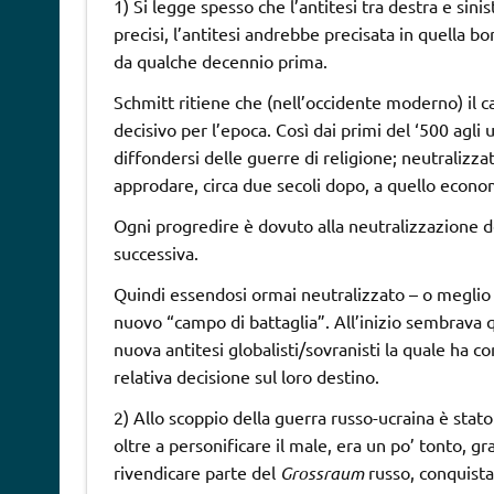
1) Si legge spesso che l’antitesi tra destra e sin
precisi, l’antitesi andrebbe precisata in quella 
da qualche decennio prima.
Schmitt ritiene che (nell’occidente moderno) il c
decisivo per l’epoca. Così dai primi del ‘500 agli 
diffondersi delle guerre di religione; neutralizz
approdare, circa due secoli dopo, a quello econo
Ogni progredire è dovuto alla neutralizzazione d
successiva.
Quindi essendosi ormai neutralizzato – o meglio 
nuovo “campo di battaglia”. All’inizio sembrava qu
nuova antitesi globalisti/sovranisti la quale ha co
relativa decisione sul loro destino.
2) Allo scoppio della guerra russo-ucraina è stat
oltre a personificare il male, era un po’ tonto, g
rivendicare parte del
Grossraum
russo, conquistat