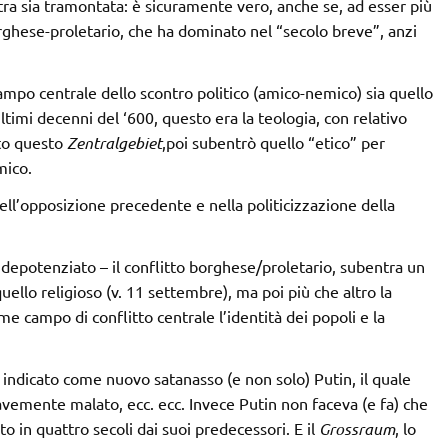
istra sia tramontata: è sicuramente vero, anche se, ad esser più
borghese-proletario, che ha dominato nel “secolo breve”, anzi
ampo centrale dello scontro politico (amico-nemico) sia quello
ultimi decenni del ‘600, questo era la teologia, con relativo
ato questo
Zentralgebiet
,poi subentrò quello “etico” per
mico.
ell’opposizione precedente e nella politicizzazione della
depotenziato – il conflitto borghese/proletario, subentra un
ello religioso (v. 11 settembre), ma poi più che altro la
me campo di conflitto centrale l’identità dei popoli e la
o indicato come nuovo satanasso (e non solo) Putin, il quale
ravemente malato, ecc. ecc. Invece Putin non faceva (e fa) che
o in quattro secoli dai suoi predecessori. E il
Grossraum
, lo