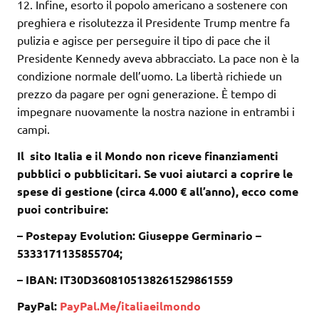
12. Infine, esorto il popolo americano a sostenere con
preghiera e risolutezza il Presidente Trump mentre fa
pulizia e agisce per perseguire il tipo di pace che il
Presidente Kennedy aveva abbracciato. La pace non è la
condizione normale dell’uomo. La libertà richiede un
prezzo da pagare per ogni generazione. È tempo di
impegnare nuovamente la nostra nazione in entrambi i
campi.
Il sito Italia e il Mondo non riceve finanziamenti
pubblici o pubblicitari. Se vuoi aiutarci a coprire le
spese di gestione (circa 4.000 € all’anno), ecco come
puoi contribuire:
– Postepay Evolution: Giuseppe Germinario –
5333171135855704;
– IBAN: IT30D3608105138261529861559
PayPal:
PayPal.Me/italiaeilmondo