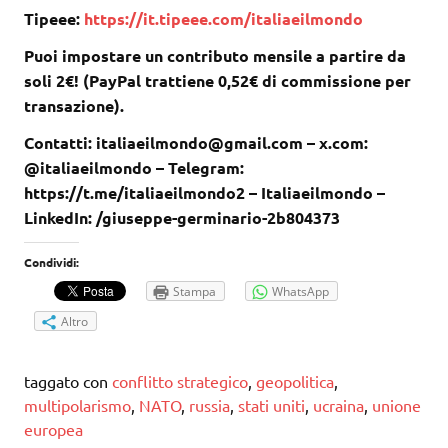
Tipeee:
https://it.tipeee.com/italiaeilmondo
Puoi impostare un contributo mensile a partire da
soli 2€! (PayPal trattiene 0,52€ di commissione per
transazione).
Contatti: italiaeilmondo@gmail.com – x.com:
@italiaeilmondo – Telegram:
https://t.me/italiaeilmondo2 – Italiaeilmondo –
LinkedIn: /giuseppe-germinario-2b804373
Condividi:
Stampa
WhatsApp
Altro
taggato con
conflitto strategico
,
geopolitica
,
multipolarismo
,
NATO
,
russia
,
stati uniti
,
ucraina
,
unione
europea