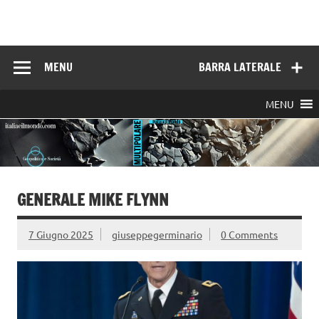
Skip
to
Italia e il mondo
content
MENU
BARRA LATERALE
MENU
GENERALE MIKE FLYNN
7 Giugno 2025
giuseppegerminario
0 Comments