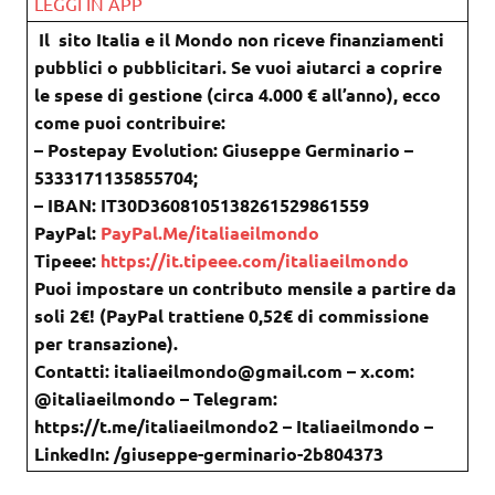
LEGGI IN APP
Il sito Italia e il Mondo non riceve finanziamenti
pubblici o pubblicitari. Se vuoi aiutarci a coprire
le spese di gestione (circa 4.000 € all’anno), ecco
come puoi contribuire:
– Postepay Evolution: Giuseppe Germinario –
5333171135855704;
– IBAN: IT30D3608105138261529861559
PayPal:
PayPal.Me/italiaeilmondo
Tipeee:
https://it.tipeee.com/italiaeilmondo
Puoi impostare un contributo mensile a partire da
soli 2€! (PayPal trattiene 0,52€ di commissione
per transazione).
Contatti: italiaeilmondo@gmail.com – x.com:
@italiaeilmondo – Telegram:
https://t.me/italiaeilmondo2 – Italiaeilmondo –
LinkedIn: /giuseppe-germinario-2b804373