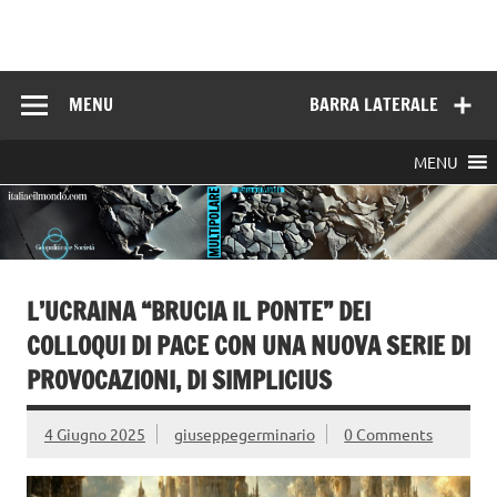
Skip
to
Italia e il mondo
content
MENU
BARRA LATERALE
MENU
L’UCRAINA “BRUCIA IL PONTE” DEI
COLLOQUI DI PACE CON UNA NUOVA SERIE DI
PROVOCAZIONI, DI SIMPLICIUS
4 Giugno 2025
giuseppegerminario
0 Comments