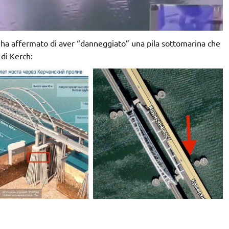
 ha affermato di aver “danneggiato” una pila sottomarina che
di Kerch: