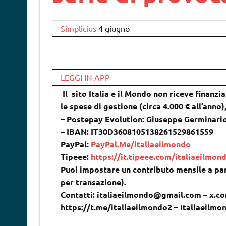
Simplicius
4 giugno
LEGGI IN APP
Il sito Italia e il Mondo non riceve finanzi
le spese di gestione (circa 4.000 € all’anno
– Postepay Evolution: Giuseppe Germinari
– IBAN: IT30D3608105138261529861559
PayPal:
PayPal.Me/italiaeilmondo
Tipeee:
https://it.tipeee.com/italiaeilmon
Puoi impostare un contributo mensile a par
per transazione).
Contatti: italiaeilmondo@gmail.com – x.co
https://t.me/italiaeilmondo2 – Italiaeilm