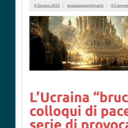
4 Giugno 2025
giuseppegerminario
0 Comme
L’Ucraina “bruc
colloqui di pa
serie di provoc