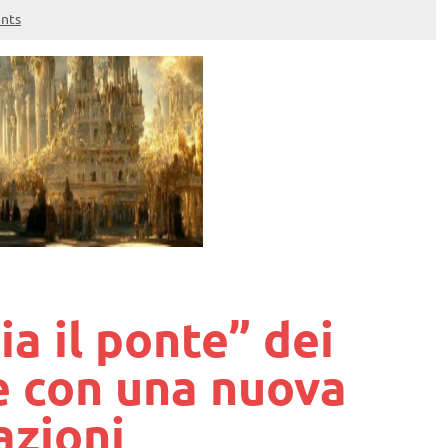
nts
ia il ponte” dei
ce con una nuova
azioni