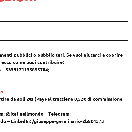
amenti pubblici o pubblicitari. Se vuoi aiutarci a coprire
), ecco come puoi contribuire:
o – 5333171135855704;
do
tire da soli 2€! (PayPal trattiene 0,52€ di commissione
m: @italiaeilmondo – Telegram:
ondo – LinkedIn: /giuseppe-germinario-2b804373