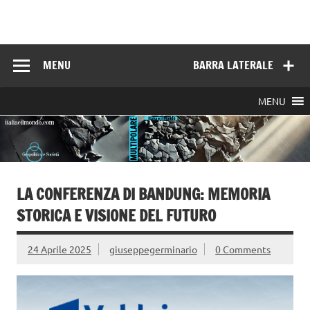
Skip
to
Italia e il mondo
content
MENU
BARRA LATERALE
MENU
LA CONFERENZA DI BANDUNG: MEMORIA
STORICA E VISIONE DEL FUTURO
24 Aprile 2025
giuseppegerminario
0 Comments