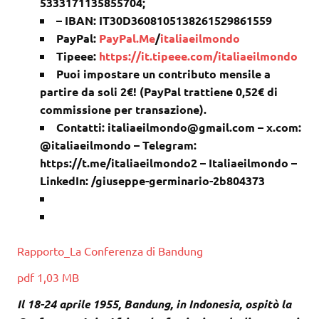
5333171135855704;
– IBAN: IT30D3608105138261529861559
PayPal:
PayPal.Me
/
italiaeilmondo
Tipeee:
https://it.tipeee.com/italiaeilmondo
Puoi impostare un contributo mensile a
partire da soli 2€! (PayPal trattiene 0,52€ di
commissione per transazione).
Contatti: italiaeilmondo@gmail.com – x.com:
@italiaeilmondo – Telegram:
https://t.me/italiaeilmondo2 – Italiaeilmondo –
LinkedIn: /giuseppe-germinario-2b804373
Rapporto_La Conferenza di Bandung
pdf 1,03 MB
Il 18-24 aprile 1955, Bandung, in Indonesia, ospitò la