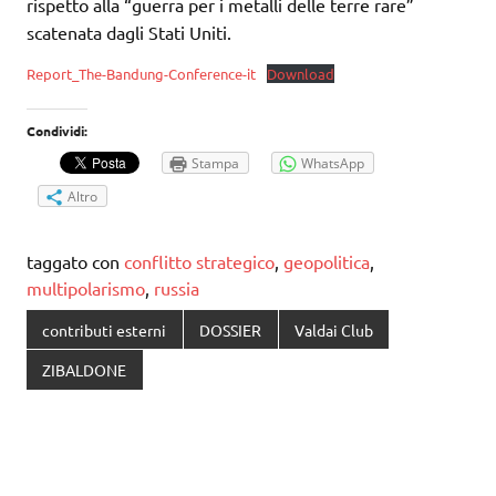
rispetto alla “guerra per i metalli delle terre rare”
scatenata dagli Stati Uniti.
Report_The-Bandung-Conference-it
Download
Condividi:
Stampa
WhatsApp
Altro
taggato con
conflitto strategico
,
geopolitica
,
multipolarismo
,
russia
contributi esterni
DOSSIER
Valdai Club
ZIBALDONE