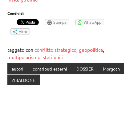
Condividi:
Stampa
WhatsApp
Altro
taggato con
conflitto strategico
,
geopolitica
,
multipolarismo
,
stati uniti
autori
contributi esterni
DOSSIER
Morgoth
ZIBALDONE