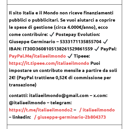
Il sito Italia e il Mondo non riceve finanziamenti
pubblici o pubblicitari. Se vuoi aiutarci a coprire
le spese di gestione (circa 4.000€/anno), ecco
come contribuire:
Postepay Evolution:
Giuseppe Germinario – 5333171135855704
IBAN: IT30D3608105138261529861559
PayPal:
PayPal.Me/italiaeilmondo
Tipeee:
https://it.tipeee.com/italiaeilmondo
Puoi
impostare un contributo mensile a partire da soli
2€! (PayPal trattiene 0,52€ di commissione per
transazione)
contatti: italiaeilmondo@gmail.com – x.com:
@italiaeilmondo – telegram:
https://t.me/italiaeilmondo2
–
/ italiaeilmondo
– linkedin:
/ giuseppe-germinario-2b804373