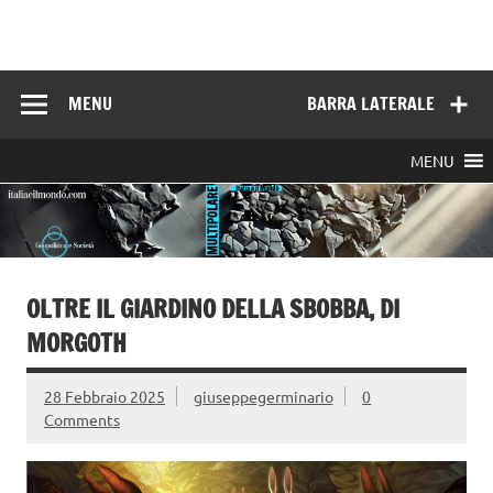
Skip
to
Italia e il mondo
content
MENU
BARRA LATERALE
MENU
OLTRE IL GIARDINO DELLA SBOBBA, DI
MORGOTH
28 Febbraio 2025
giuseppegerminario
0
Comments