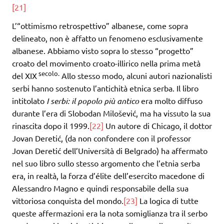
[21]
L’“ottimismo retrospettivo” albanese, come sopra
delineato, non è affatto un fenomeno esclusivamente
albanese. Abbiamo visto sopra lo stesso “progetto”
croato del movimento croato-illirico nella prima metà
secolo.
del XIX
Allo stesso modo, alcuni autori nazionalisti
serbi hanno sostenuto l’antichità etnica serba. Il libro
intitolato
I serbi: il popolo più antico
era molto diffuso
durante l’era di Slobodan Milošević, ma ha vissuto la sua
rinascita dopo il 1999.
[22]
Un autore di Chicago, il dottor
Jovan Deretić, (da non confondere con il professor
Jovan Deretić dell’Università di Belgrado) ha affermato
nel suo libro sullo stesso argomento che l’etnia serba
era, in realtà, la forza d’élite dell’esercito macedone di
Alessandro Magno e quindi responsabile della sua
vittoriosa conquista del mondo.
[23]
La logica di tutte
queste affermazioni era la nota somiglianza tra il serbo