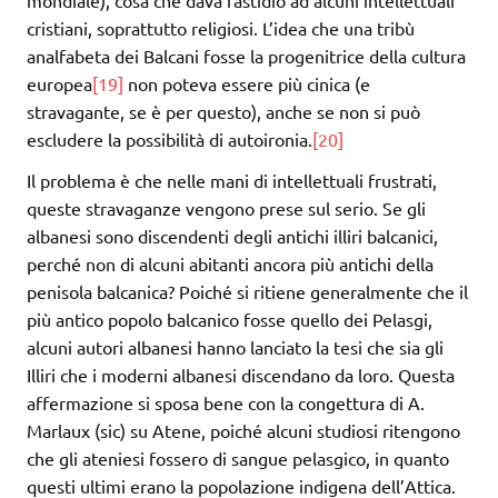
mondiale), cosa che dava fastidio ad alcuni intellettuali
cristiani, soprattutto religiosi. L’idea che una tribù
analfabeta dei Balcani fosse la progenitrice della cultura
europea
[19]
non poteva essere più cinica (e
stravagante, se è per questo), anche se non si può
escludere la possibilità di autoironia.
[20]
Il problema è che nelle mani di intellettuali frustrati,
queste stravaganze vengono prese sul serio. Se gli
albanesi sono discendenti degli antichi illiri balcanici,
perché non di alcuni abitanti ancora più antichi della
penisola balcanica? Poiché si ritiene generalmente che il
più antico popolo balcanico fosse quello dei Pelasgi,
alcuni autori albanesi hanno lanciato la tesi che sia gli
Illiri che i moderni albanesi discendano da loro. Questa
affermazione si sposa bene con la congettura di A.
Marlaux (sic) su Atene, poiché alcuni studiosi ritengono
che gli ateniesi fossero di sangue pelasgico, in quanto
questi ultimi erano la popolazione indigena dell’Attica.