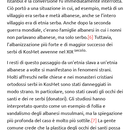
Istanbul e la conversione fu immediatamente interrotta.
Ciò portò a una situazione in cui, ad esempio, metà di un
villaggio era serba e metà albanese, anche se l’intero
villaggio era di etnia serba. Anche dopo la seconda
guerra mondiale, c’erano famiglie albanesi in cui i nonni
non parlavano albanese, ma solo serbo.
[6]
Tuttavia,
l’albanizzazione più forte e di maggior successo dei
secolo.
serbi di KosMet avvenne nel XIX
I resti di questo passaggio da un’etnia slava a un’etnia
albanese a volte si manifestano in fenomeni strani.
Molti affreschi nelle chiese e nei monasteri cristiani
ortodossi serbi in KosMet sono stati danneggiati in
modo strano. In particolare, sono stati cavati gli occhi dei
santi e dei re serbi (donatori). Gli studiosi hanno
interpretato questo come un esempio di follia e
vandalismo degli albanesi musulmani, ma la spiegazione
più profonda del caso è molto più sottile.
[7]
La gente
comune crede che la plastica degli occhi dei santi possa