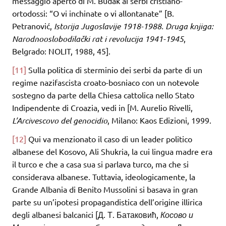
messaggio aperto di M. Budak ai serbi cristiano-
ortodossi: “O vi inchinate o vi allontanate” [B.
Petranović,
Istorija Jugoslavije 1918-1988. Druga knjiga:
Narodnooslobodilački rat i revolucija 1941-1945
,
Belgrado: NOLIT, 1988, 45].
[11]
Sulla politica di sterminio dei serbi da parte di un
regime nazifascista croato-bosniaco con un notevole
sostegno da parte della Chiesa cattolica nello Stato
Indipendente di Croazia, vedi in [M. Aurelio Rivelli,
L’Arcivescovo del genocidio
, Milano: Kaos Edizioni, 1999.
[12]
Qui va menzionato il caso di un leader politico
albanese del Kosovo, Ali Shukria, la cui lingua madre era
il turco e che a casa sua si parlava turco, ma che si
considerava albanese. Tuttavia, ideologicamente, la
Grande Albania di Benito Mussolini si basava in gran
parte su un’ipotesi propagandistica dell’origine illirica
degli albanesi balcanici [Д. Т. Батаковић,
Косово и