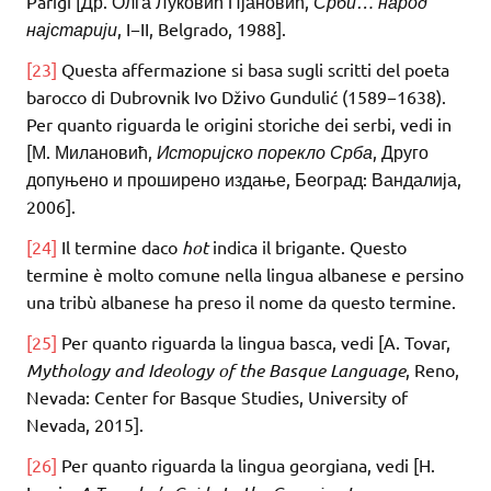
Parigi [Др. Олга Луковић Пјановић,
Срби… народ
најстарији
, I−II, Belgrado, 1988].
[23]
Questa affermazione si basa sugli scritti del poeta
barocco di Dubrovnik Ivo Dživo Gundulić (1589−1638).
Per quanto riguarda le origini storiche dei serbi, vedi in
[М. Милановић,
Историјско порекло Срба
, Друго
допуњено и проширено издање, Београд: Вандалија,
2006].
[24]
Il termine daco
hot
indica il brigante. Questo
termine è molto comune nella lingua albanese e persino
una tribù albanese ha preso il nome da questo termine.
[25]
Per quanto riguarda la lingua basca, vedi [A. Tovar,
Mythology and Ideology of the Basque Language
, Reno,
Nevada: Center for Basque Studies, University of
Nevada, 2015].
[26]
Per quanto riguarda la lingua georgiana, vedi [H.