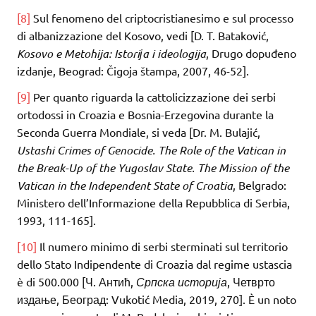
[8]
Sul fenomeno del criptocristianesimo e sul processo
di albanizzazione del Kosovo, vedi [D. T. Bataković,
Kosovo e Metohija: Istoriјa i ideologija
, Drugo dopuđeno
izdanje, Beograd: Čigoja štampa, 2007, 46-52].
[9]
Per quanto riguarda la cattolicizzazione dei serbi
ortodossi in Croazia e Bosnia-Erzegovina durante la
Seconda Guerra Mondiale, si veda [Dr. M. Bulajić,
Ustashi Crimes of Genocide. The Role of the Vatican in
the Break-Up of the Yugoslav State. The Mission of the
Vatican in the Independent State of Croatia
, Belgrado:
Ministero dell’Informazione della Repubblica di Serbia,
1993, 111-165].
[10]
Il numero minimo di serbi sterminati sul territorio
dello Stato Indipendente di Croazia dal regime ustascia
è di 500.000 [Ч. Антић,
Српска историја
, Четврто
издање, Београд: Vukotić Media, 2019, 270]. È un noto