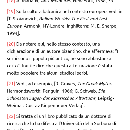
[18]
A. Marlaux,
Anti-Memoires,
New York, 1968, 33.
[19]
Sulla cultura balcanica nel contesto europeo, vedi in
[T. Stoianovich,
Balkan Worlds:
The First and Last
Europe
, Armonk, NY-Londra: Inghilterra: M. E. Sharpe,
1994].
[20]
Da notare qui, nello stesso contesto, una
dichiarazione di un autore bizantino, che affermava: “I
serbi sono il popolo più antico, ne sono abbastanza
certo”. Inutile dire che questa affermazione è stata
molto popolare tra alcuni studiosi serbi.
[21]
Vedi, ad esempio, [R. Graves,
The Greek Myths,
Harmondsworth: Penguin, 1966; G. Schwab,
Die
Schönsten Sagen des Klassischen Altertums
, Leipzig-
Weimar: Gustav Kiepenheuer Verlag].
[22]
Si tratta di un libro pubblicato da un dottore di
ricerca che lo ha difeso all’Università della Sorbona di