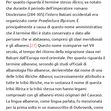
Per quanto riguarda il termine stesso
illirico
, va notato
che durante il periodo dell’imperatore romano
Diocleziano (284-305) l’intero Balcani occidentali era
organizzato come
Praefectura Illyricum.
È
principalmente a causa di questo nome amministrativo
che il termine Illiri è stato conservato e dato alle
persone che vi abitavano, compresi gli slavi meridionali
e gli albanesi.
[27]
Questo nome scomparve nel VII
secolo, al tempo del ritorno della migrazione slava nei
Balcani dall’Europa nord-orientale. Per quanto riguarda il
termine
albanese
, secondo gli studi ufficiali di
albanologia filo-albanese, deriverebbe dal nome di una
delle tribù illiriche
Albanoi
, successivamente attribuito a
tutte le tribù illiriche, ma in sostanza il nome di questa
tribù illirica e la tribù stessa non hanno legami
comprovati con gli albanesi etnici originari del Caucaso.
La lingua albanese, come lingua parlata, fu menzionata
per la prima volta in un manoscritto di Dubrovnik, come