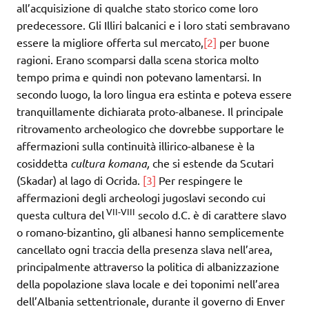
all’acquisizione di qualche stato storico come loro
predecessore. Gli Illiri balcanici e i loro stati sembravano
essere la migliore offerta sul mercato,
[2]
per buone
ragioni. Erano scomparsi dalla scena storica molto
tempo prima e quindi non potevano lamentarsi. In
secondo luogo, la loro lingua era estinta e poteva essere
tranquillamente dichiarata proto-albanese. Il principale
ritrovamento archeologico che dovrebbe supportare le
affermazioni sulla continuità illirico-albanese è la
cosiddetta
cultura komana,
che si estende da Scutari
(Skadar) al lago di Ocrida.
[3]
Per respingere le
affermazioni degli archeologi jugoslavi secondo cui
VII-VIII
questa cultura del
secolo d.C. è di carattere slavo
o romano-bizantino, gli albanesi hanno semplicemente
cancellato ogni traccia della presenza slava nell’area,
principalmente attraverso la politica di albanizzazione
della popolazione slava locale e dei toponimi nell’area
dell’Albania settentrionale, durante il governo di Enver