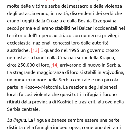
molte delle vittime serbe del massacro e della violenza
degli ustascia erano, in realtà, discendenti dei serbi che
erano fuggiti dalla Croazia e dalla Bosnia-Erzegovina
secoli prima e si erano stabiliti nei Balcani occidentali nel
territorio dell’Impero austriaco con numerosi privilegi
ecclesiastici-nazionali concessi loro dalle autorità
austriache.
[13]
E quando nel 1995 un governo croato
neo-ustascia bandì dalla Croazia i serbi della Krajina,
circa 250.000 di loro,
[14]
arrivarono di nuovo in Serbia.
La stragrande maggioranza di loro si stabilì in Vojvodina,
un numero minore nella Serbia centrale e una piccola
parte in Kosovo-Metochia. La reazione degli albanesi
locali fu così violenta che quasi tutti i rifugiati furono
ritirati dalla provincia di KosMet e trasferiti altrove nella
Serbia centrale.
La lingua
. La lingua albanese sembra essere una parte
distinta della famiglia indoeuropea, come uno dei rami