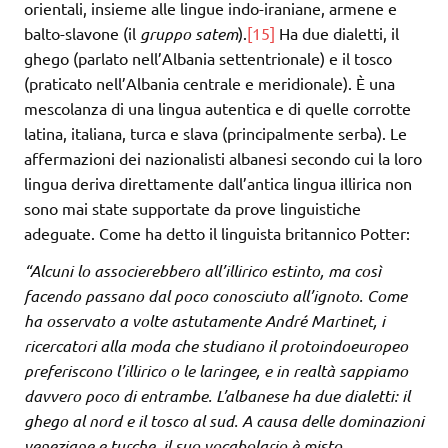
orientali, insieme alle lingue indo-iraniane, armene e
balto-slavone (il
gruppo satem
).
[15]
Ha due dialetti, il
ghego (parlato nell’Albania settentrionale) e il tosco
(praticato nell’Albania centrale e meridionale). È una
mescolanza di una lingua autentica e di quelle corrotte
latina, italiana, turca e slava (principalmente serba). Le
affermazioni dei nazionalisti albanesi secondo cui la loro
lingua deriva direttamente dall’antica lingua illirica non
sono mai state supportate da prove linguistiche
adeguate. Come ha detto il linguista britannico Potter:
“Alcuni lo associerebbero all’illirico estinto, ma così
facendo passano dal poco conosciuto all’ignoto. Come
ha osservato a volte astutamente André Martinet, i
ricercatori alla moda che studiano il protoindoeuropeo
preferiscono l’illirico o le laringee, e in realtà sappiamo
davvero poco di entrambe.
L’albanese ha due dialetti: il
ghego al nord e il tosco al sud. A causa delle dominazioni
veneziane e turche, il suo vocabolario è misto.