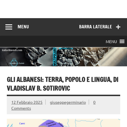
Skip
to
Italia e il mondo
content
MENU
BARRA LATERALE
MENU
GLI ALBANESI: TERRA, POPOLO E LINGUA, DI
VLADISLAV B. SOTIROVIC
12 Febbraio 2025
giuseppegerminario
0
Comments