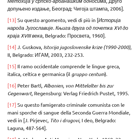
Метохија у српско-арбанашким односима
, Друго
допуњено издање, Београд: Чигоја штампа, 2006].
[13]
Su questo argomento, vedi di più in [
Историја
народа Југославије.
Књига друга од почетка XVI
до
краја XVIII
века
, Belgrado: Просвета, 1960].
[14]
J. Guskova,
Istorija jugoslovenske krize (1990-2000)
,
II, Belgrado: ИГАМ, 2003, 232-253.
[15]
Il ramo occidentale comprende le lingue greca,
italica, celtica e germanica (il
gruppo centum
).
[16]
Peter Bartl,
Albanien,
von Mittelalter bis zur
Gegenwart,
Regensburg: Verlag Friedrich Pustet, 1995.
[17]
Su questo famigerato criminale comunista con le
mani sporche di sangue della Seconda Guerra Mondiale,
vedi in [J. Pirjevec,
Tito i drugovi
, I deo, Belgrado:
Laguna, 487-564].