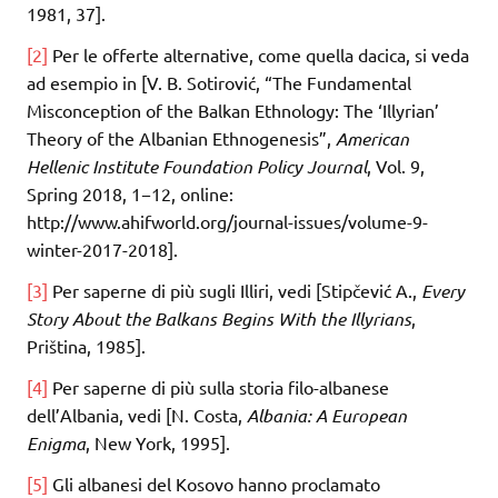
1981, 37].
[2]
Per le offerte alternative, come quella dacica, si veda
ad esempio in [V. B. Sotirović, “The Fundamental
Misconception of the Balkan Ethnology: The ‘Illyrian’
Theory of the Albanian Ethnogenesis”,
American
Hellenic Institute Foundation Policy Journal
, Vol. 9,
Spring 2018, 1−12, online:
http://www.ahifworld.org/journal-issues/volume-9-
winter-2017-2018].
[3]
Per saperne di più sugli Illiri, vedi [Stipčević A.,
Every
Story About the Balkans Begins With the Illyrians
,
Priština, 1985].
[4]
Per saperne di più sulla storia filo-albanese
dell’Albania, vedi [N. Costa,
Albania: A European
Enigma
, New York, 1995].
[5]
Gli albanesi del Kosovo hanno proclamato