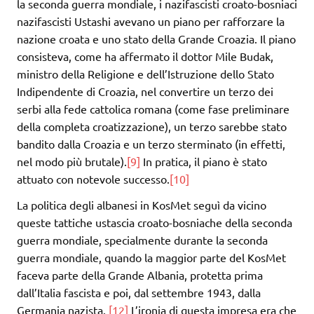
la seconda guerra mondiale, i nazifascisti croato-bosniaci
nazifascisti Ustashi avevano un piano per rafforzare la
nazione croata e uno stato della Grande Croazia. Il piano
consisteva, come ha affermato il dottor Mile Budak,
ministro della Religione e dell’Istruzione dello Stato
Indipendente di Croazia, nel convertire un terzo dei
serbi alla fede cattolica romana (come fase preliminare
della completa croatizzazione), un terzo sarebbe stato
bandito dalla Croazia e un terzo sterminato (in effetti,
nel modo più brutale).
[9]
In pratica, il piano è stato
attuato con notevole successo.
[10]
La politica degli albanesi in KosMet seguì da vicino
queste tattiche ustascia croato-bosniache della seconda
guerra mondiale, specialmente durante la seconda
guerra mondiale, quando la maggior parte del KosMet
faceva parte della Grande Albania, protetta prima
dall’Italia fascista e poi, dal settembre 1943, dalla
Germania nazista.
[12]
L’ironia di questa impresa era che