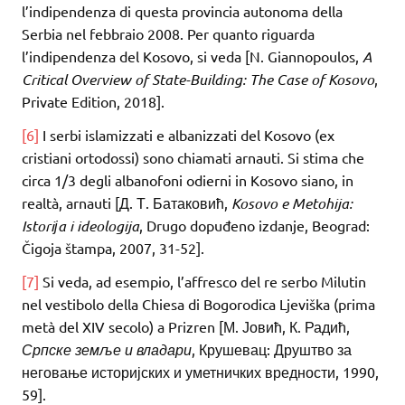
l’indipendenza di questa provincia autonoma della
Serbia nel febbraio 2008. Per quanto riguarda
l’indipendenza del Kosovo, si veda [N. Giannopoulos,
A
Critical Overview of State-Building: The Case of Kosovo
,
Private Edition, 2018].
[6]
I serbi islamizzati e albanizzati del Kosovo (ex
cristiani ortodossi) sono chiamati arnauti. Si stima che
circa 1/3 degli albanofoni odierni in Kosovo siano, in
realtà, arnauti [Д. Т. Батаковић,
Kosovo e Metohija:
Istoriјa i ideologija
, Drugo dopuđeno izdanje, Beograd:
Čigoja štampa, 2007, 31-52].
[7]
Si veda, ad esempio, l’affresco del re serbo Milutin
nel vestibolo della Chiesa di Bogorodica Ljeviška (prima
metà del XIV secolo) a Prizren [М. Јовић, К. Радић,
Српске земље и владари
, Крушевац: Друштво за
неговање историјских и уметничких вредности, 1990,
59].