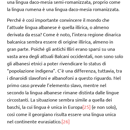
una lingua daco-mesia semi-romanizzata, proprio come
la lingua rumena è una lingua daco-mesia romanizzata.
Perché è così importante convincere il mondo che
l’attuale lingua albanese è quella illirica, o almeno
derivata da essa? Come è noto, l’intera regione dinarica
balcanica sembra essere di origine illirica, almeno in
gran parte. Poiché gli antichi Illiri erano sparsi su una
vasta area degli attuali Balcani occidentali, non sono solo
gli albanesi etnici a poter rivendicare lo status di
“popolazione indigena”. C’è una differenza, tuttavia, tra
i dinaroidi slavofoni e albanofoni a questo riguardo. Nel
primo caso prevale l’elemento slavo, mentre nel
secondo la lingua albanese rimane distinta dalle lingue
circostanti. La situazione sembra simile a quella dei
baschi, la cui lingua è unica in Europa
[25]
(e non solo),
così come il georgiano risulta essere una lingua unica
nel continente eurasiatico.
[26]