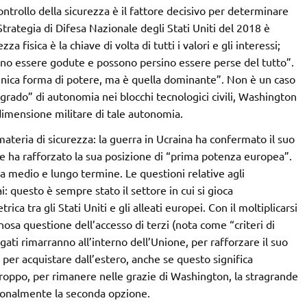
ontrollo della sicurezza è il fattore decisivo per determinare
 Strategia di Difesa Nazionale degli Stati Uniti del 2018 è
a fisica è la chiave di volta di tutti i valori e gli interessi;
sono essere godute e possono persino essere perse del tutto”.
unica forma di potere, ma è quella dominante”. Non è un caso
 grado” di autonomia nei blocchi tecnologici civili, Washington
dimensione militare di tale autonomia.
ateria di sicurezza: la guerra in Ucraina ha confermato il suo
5, e ha rafforzato la sua posizione di “prima potenza europea”.
 medio e lungo termine. Le questioni relative agli
 questo è sempre stato il settore in cui si gioca
a tra gli Stati Uniti e gli alleati europei. Con il moltiplicarsi
inosa questione dell’accesso di terzi (nota come “criteri di
ogati rimarranno all’interno dell’Unione, per rafforzare il suo
 per acquistare dall’estero, anche se questo significa
roppo, per rimanere nelle grazie di Washington, la stragrande
ionalmente la seconda opzione.