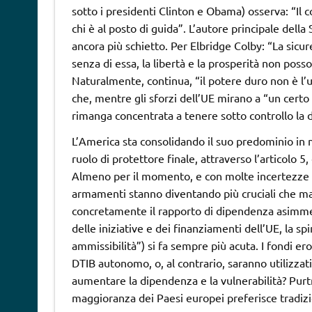
sotto i presidenti Clinton e Obama) osserva: “Il c
chi è al posto di guida”. L’autore principale della
ancora più schietto. Per Elbridge Colby: “La sicurezz
senza di essa, la libertà e la prosperità non pos
Naturalmente, continua, “il potere duro non è l’
che, mentre gli sforzi dell’UE mirano a “un certo
rimanga concentrata a tenere sotto controllo la 
L’America sta consolidando il suo predominio in m
ruolo di protettore finale, attraverso l’articolo 
Almeno per il momento, e con molte incertezze a
armamenti stanno diventando più cruciali che mai:
concretamente il rapporto di dipendenza asimmetric
delle iniziative e dei finanziamenti dell’UE, la sp
ammissibilità”) si fa sempre più acuta. I fondi er
DTIB autonomo, o, al contrario, saranno utilizzati
aumentare la dipendenza e la vulnerabilità? Purt
maggioranza dei Paesi europei preferisce tradiz