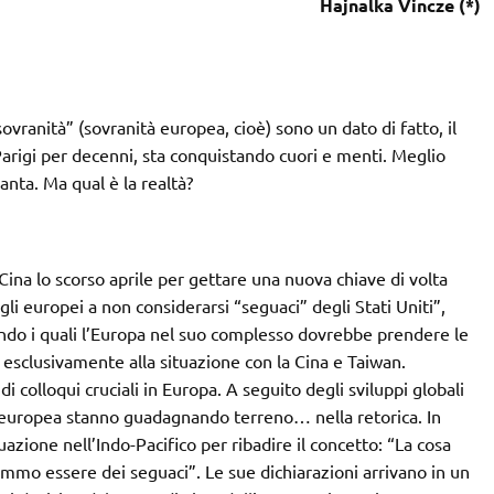
Hajnalka Vincze (*)
ovranità” (sovranità europea, cioè) sono un dato di fatto, il
arigi per decenni, sta conquistando cuori e menti. Meglio
vanta. Ma qual è la realtà?
n Cina lo scorso aprile per gettare una nuova chiave di volta
gli europei a non considerarsi “seguaci” degli Stati Uniti”,
condo i quali l’Europa nel suo complesso dovrebbe prendere le
i esclusivamente alla situazione con la Cina e Taiwan.
di colloqui cruciali in Europa. A seguito degli sviluppi globali
ia europea stanno guadagnando terreno… nella retorica. In
zione nell’Indo-Pacifico per ribadire il concetto: “La cosa
mo essere dei seguaci”. Le sue dichiarazioni arrivano in un