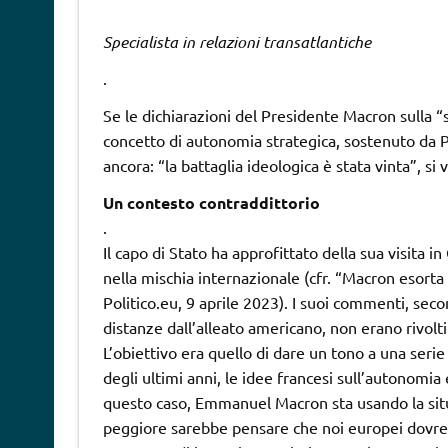
Specialista in relazioni transatlantiche
.
Se le dichiarazioni del Presidente Macron sulla “s
concetto di autonomia strategica, sostenuto da P
ancora: “la battaglia ideologica è stata vinta”, si 
Un contesto contraddittorio
.
Il capo di Stato ha approfittato della sua visita i
nella mischia internazionale (cfr. “Macron esorta 
Politico.eu, 9 aprile 2023). I suoi commenti, se
distanze dall’alleato americano, non erano rivolt
L’obiettivo era quello di dare un tono a una serie 
degli ultimi anni, le idee francesi sull’autonom
questo caso, Emmanuel Macron sta usando la situa
peggiore sarebbe pensare che noi europei dovrem