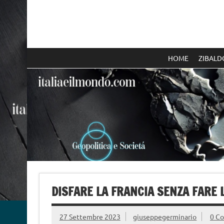
Skip
to
content
Italia e il mondo
HOME
ZIBALD
DISFARE LA FRANCIA SENZA FARE 
27 Settembre 2023
giuseppegerminario
0 C