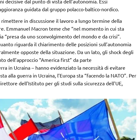
 decisive dal punto di vista dell’autonomia. Essi
ggioranza guidata dal gruppo polacco-baltico-nordico.
 rimettere in discussione il lavoro a lungo termine della
nfare. Emmanuel Macron teme che “nel momento in cui sta
sia “presa da uno sconvolgimento del mondo e da crisi”.
quanto riguarda il chiarimento delle posizioni sull’autonomia
almente opposte della situazione. Da un lato, gli shock degli
to dell’approccio “America first” da parte
ra in Ucraina – hanno evidenziato la necessità di evitare
osta alla guerra in Ucraina, l’Europa sta “facendo la NATO”. Per
ettore dell’Istituto per gli studi sulla sicurezza dell’UE,