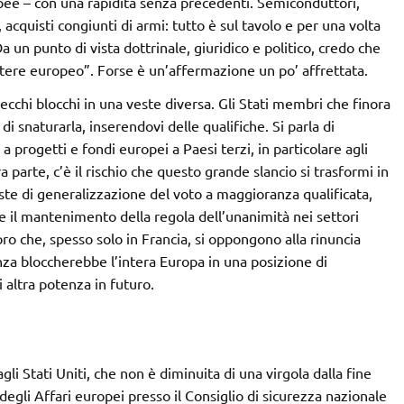
opee – con una rapidità senza precedenti. Semiconduttori,
acquisti congiunti di armi: tutto è sul tavolo e per una volta
n punto di vista dottrinale, giuridico e politico, credo che
otere europeo”. Forse è un’affermazione un po’ affrettata.
ecchi blocchi in una veste diversa. Gli Stati membri che finora
i snaturarla, inserendovi delle qualifiche. Si parla di
 progetti e fondi europei a Paesi terzi, in particolare agli
 parte, c’è il rischio che questo grande slancio si trasformi in
este di generalizzazione del voto a maggioranza qualificata,
e il mantenimento della regola dell’unanimità nei settori
loro che, spesso solo in Francia, si oppongono alla rinuncia
za bloccherebbe l’intera Europa in una posizione di
 altra potenza in futuro.
i Stati Uniti, che non è diminuita di una virgola dalla fine
egli Affari europei presso il Consiglio di sicurezza nazionale