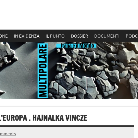
ONE
IN EVIDENZA
IL PUNTO
DOSSIER
DOCUMENTI
PODC
L’EUROPA . HAJNALKA VINCZE
omments