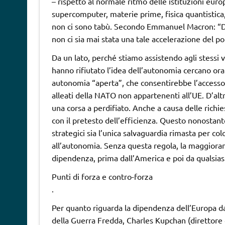
– rispetto al normale ritmo delle istituzioni eur
supercomputer, materie prime, fisica quantistica, 
non ci sono tabù. Secondo Emmanuel Macron: “Da u
non ci sia mai stata una tale accelerazione del p
Da un lato, perché stiamo assistendo agli stessi v
hanno rifiutato l’idea dell’autonomia cercano ora d
autonomia “aperta”, che consentirebbe l’accesso a
alleati della NATO non appartenenti all’UE. D’altra
una corsa a perdifiato. Anche a causa delle richi
con il pretesto dell’efficienza. Questo nonostant
strategici sia l’unica salvaguardia rimasta per co
all’autonomia. Senza questa regola, la maggioran
dipendenza, prima dall’America e poi da qualsiasi
Punti di forza e contro-forza
.
Per quanto riguarda la dipendenza dell’Europa dagl
della Guerra Fredda, Charles Kupchan (direttore d